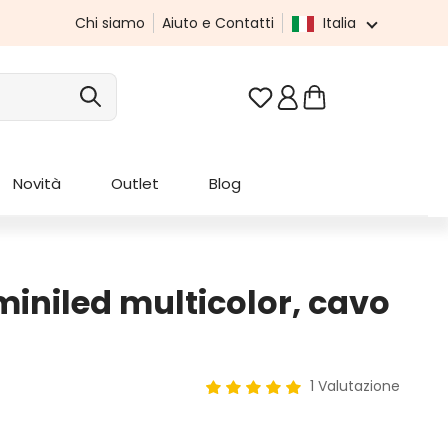
Chi siamo
Aiuto e Contatti
Italia
Hai 0 articoli nella list
Novità
Outlet
Blog
miniled multicolor, cavo
1 Valutazione
Valutazione media di 5 su 5 stel