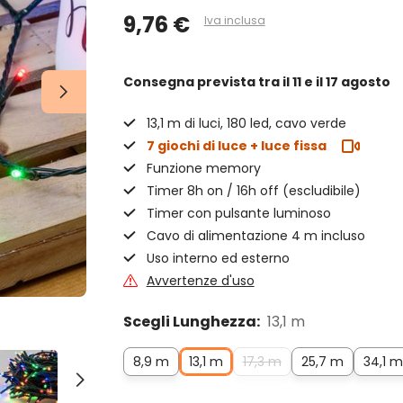
9,76 €
Iva inclusa
Consegna prevista
tra il 11 e il 17 agosto
13,1 m di luci, 180 led, cavo verde
7 giochi di luce + luce fissa
Funzione memory
Timer 8h on / 16h off (escludibile)
Timer con pulsante luminoso
Cavo di alimentazione 4 m incluso
Uso interno ed esterno
Avvertenze d'uso
Scegli Lunghezza:
13,1 m
8,9 m
13,1 m
17,3 m
25,7 m
34,1 m