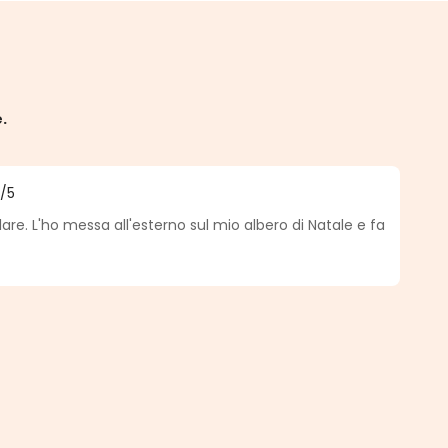
e.
5
/5
a di 5 su 5 stelle
re. L'ho messa all'esterno sul mio albero di Natale e fa