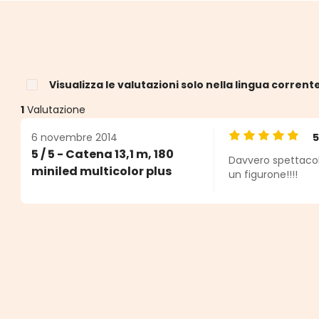
Visualizza le valutazioni solo nella lingua corrent
1
Valutazione
6 novembre 2014
Valutazione medi
5 / 5 - Catena 13,1 m, 180
Davvero spettacola
e
miniled multicolor plus
un figurone!!!!