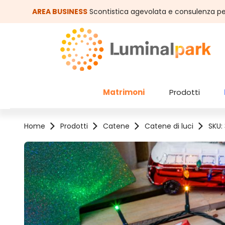
assa al contenuto principale
Salta alla ricerca
AREA BUSINESS
Scontistica agevolata e consulenza pe
Matrimoni
Prodotti
Home
Prodotti
Catene
Catene di luci
SKU:
Salta la galleria di immagini