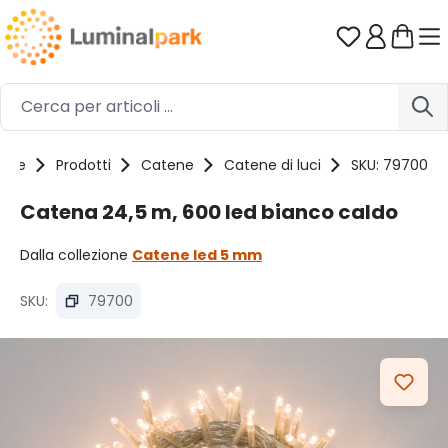
Passa al contenuto principale
Hai 0 artico
ome
Prodotti
Catene
Catene di luci
SKU: 79700
Catena 24,5 m, 600 led bianco caldo
Dalla collezione
Catene led 5 mm
SKU:
79700
Salta la galleria di immagini