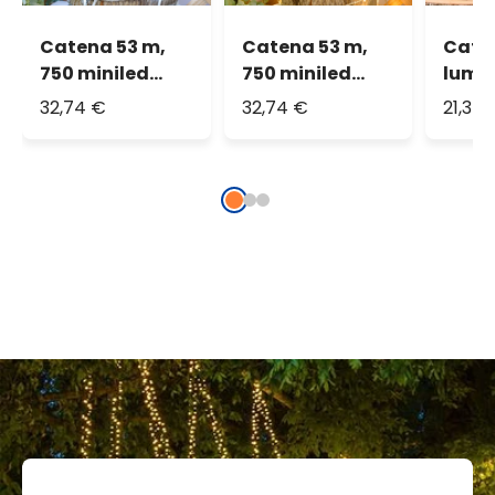
Catena 53 m,
Catena 53 m,
Cate
750 miniled
750 miniled
lumi
bianco freddo
bianco caldo
led b
32,74 €
32,74 €
21,37 
extra