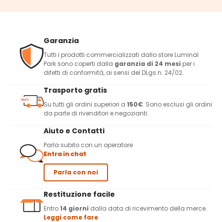
Garanzia
Tutti i prodotti commercializzati dallo store Luminal
Park sono coperti dalla
garanzia di 24 mesi
per i
difetti di conformità, ai sensi del DLgs n. 24/02.
Trasporto gratis
Su tutti gli ordini superiori a
150€
. Sono esclusi gli ordini
da parte di rivenditori e negozianti.
Aiuto e Contatti
Parla subito con un operatore
Entra in chat
Parla con noi
Restituzione facile
Entro
14 giorni
dalla data di ricevimento della merce.
Leggi come fare