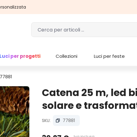
rsonalizzata
Luci per progetti
Collezioni
Luci per feste
 77881
Catena 25 m, led b
solare e trasformat
SKU:
77881
Iva inclusa