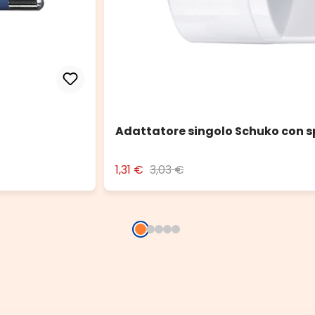
Adattatore singolo Schuko con s
1,31 €
3,03 €