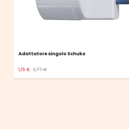
Adattatore singolo Schuko
1,15 €
2,77 €