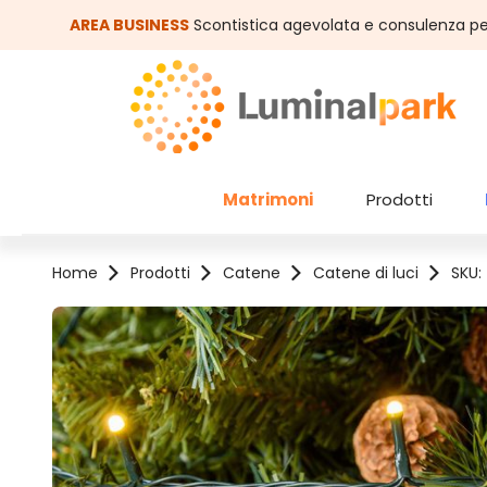
assa al contenuto principale
Salta alla ricerca
AREA BUSINESS
Scontistica agevolata e consulenza pe
Matrimoni
Prodotti
Home
Prodotti
Catene
Catene di luci
SKU:
Salta la galleria di immagini