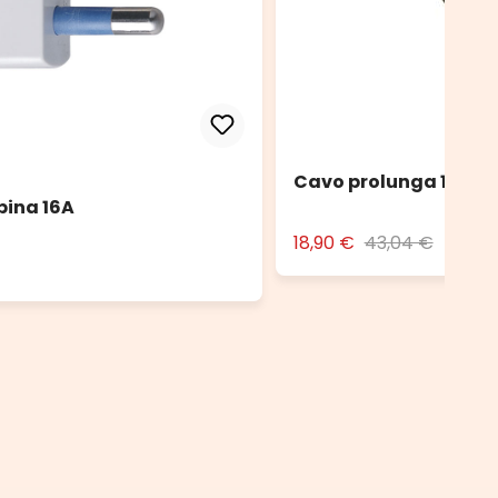
Cavo prolunga 10 m n
pina 16A
18,90 €
43,04 €