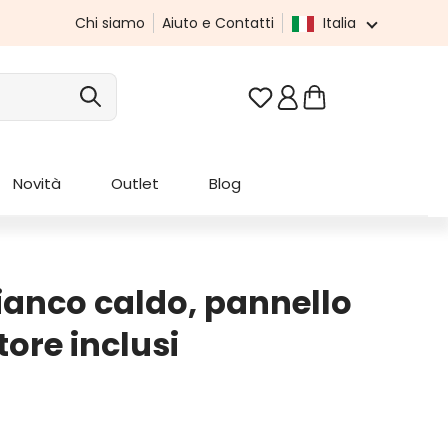
Chi siamo
Aiuto e Contatti
Italia
Hai 0 articoli nella list
Novità
Outlet
Blog
ianco caldo, pannello
ore inclusi