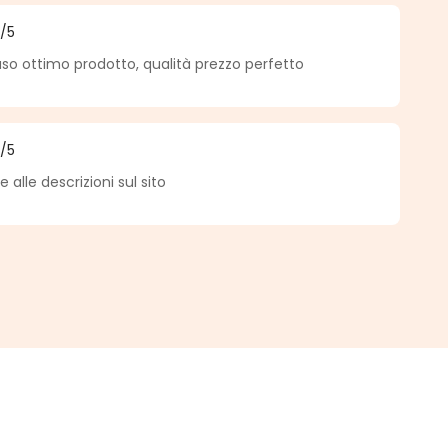
5
/5
a di 5 su 5 stelle
so ottimo prodotto, qualità prezzo perfetto
5
/5
a di 5 su 5 stelle
alle descrizioni sul sito