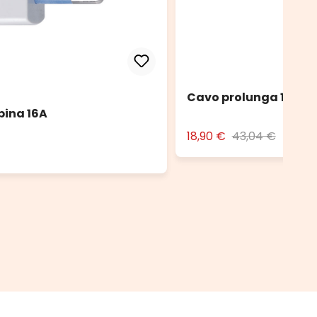
Cavo prolunga 10 m n
pina 16A
18,90 €
43,04 €