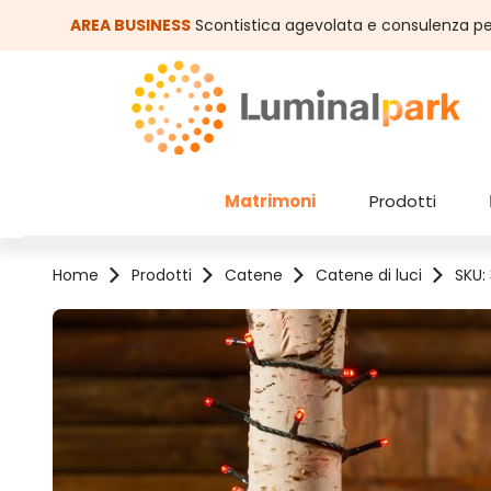
assa al contenuto principale
Salta alla ricerca
AREA BUSINESS
Scontistica agevolata e consulenza pe
Matrimoni
Prodotti
Home
Prodotti
Catene
Catene di luci
SKU:
Salta la galleria di immagini