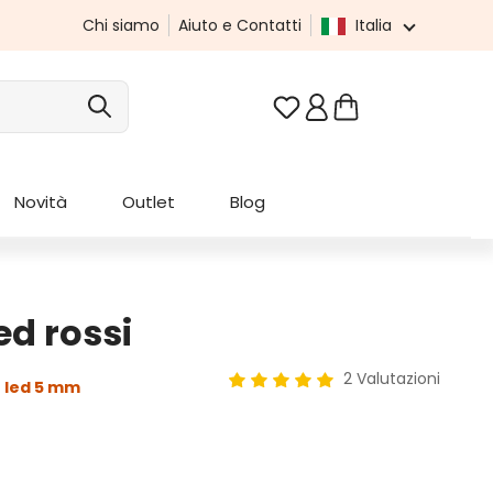
Chi siamo
Aiuto e Contatti
Italia
Hai 0 articoli nella list
Novità
Outlet
Blog
ed rossi
2 Valutazioni
 led 5 mm
Valutazione media di 5 su 5 ste