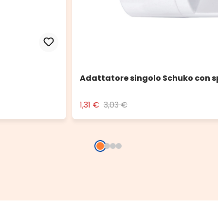
Adattatore singolo Schuko con s
1,31 €
3,03 €