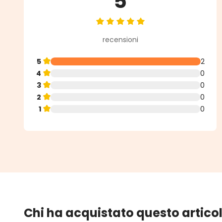
5
Valutazione media di 5 su 5 stell
recensioni
5
2
4
0
3
0
2
0
1
0
Chi ha acquistato questo artico