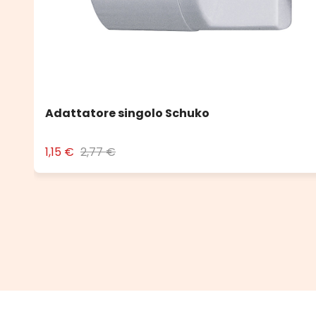
Adattatore singolo Schuko
1,15 €
2,77 €