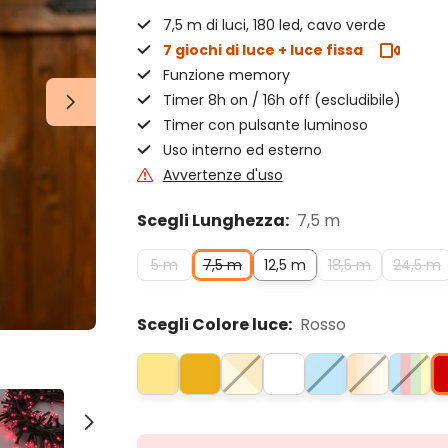
7,5 m di luci, 180 led, cavo verde
7 giochi di luce + luce fissa
Funzione memory
Timer 8h on / 16h off (escludibile)
Timer con pulsante luminoso
Uso interno ed esterno
Avvertenze d'uso
Scegli Lunghezza:
7,5 m
5 m
7,5 m
12,5 m
18,5 m
24,5 m
Scegli Colore luce:
Rosso