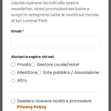
Lasciati ispirare! Iscriviti alla nostra
3
0
newsletter, ricevi promozioni esclusive e
2
0
scopri in anteprima tutte le novità sul mondo
1
0
di luci Luminal Park.
Email
*
Visualizza le valutazioni solo nella lingua
corrente.
3
Valutazioni
Aiutaci a capire chi sei:
5 dicembre 2021
Privato
Gestore Locale/Hotel
5 / 5 - Catena a batteria 7,20 m, 180 led
bianchi
Allestitore
Ente pubblico / Associazione
5
/5
Altro
Valutazione media di 5 su 5 stelle
Prodotto come da descrizione di ottima qualità
Desidero ricevere novità e promozioni.
Privacy Policy
5 gennaio 2016