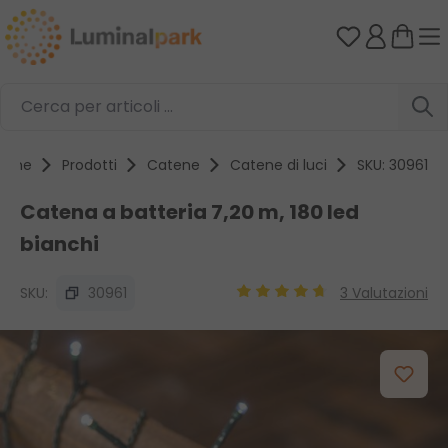
Passa al contenuto principale
Hai 0 artico
Home
Prodotti
Catene
Catene di luci
SKU: 30961
Catena a batteria 7,20 m, 180 led
bianchi
SKU:
30961
3 Valutazioni
Valutazione media di 4.87 s
Salta la galleria di immagini