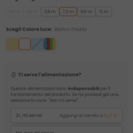
1,9 m
2,8 m
3,8 m
7,2 m
9,6 m
12 m
Scegli Colore luce:
Bianco freddo
Ti serve l'alimentazione?
Queste alimentazioni sono
indispensabili
per il
funzionamento del prodotto. Se ne possiedi già una,
seleziona la voce: "Non mi serve".
Sì, mi serve
Aggiungi al carrello a
6,27 €