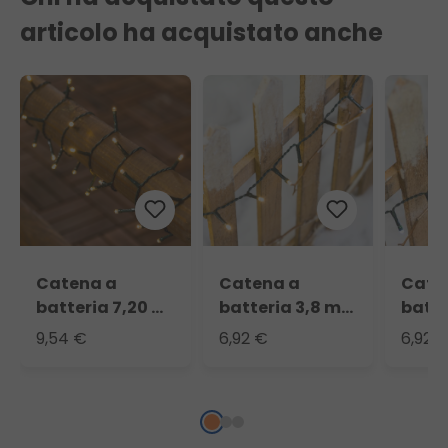
articolo ha acquistato anche
Catena a
Catena a
Cate
batteria 7,20 m,
batteria 3,8 m,
batte
180 led bianco
96 led bianco
96 le
9,54 €
6,92 €
6,92 
caldo
caldo