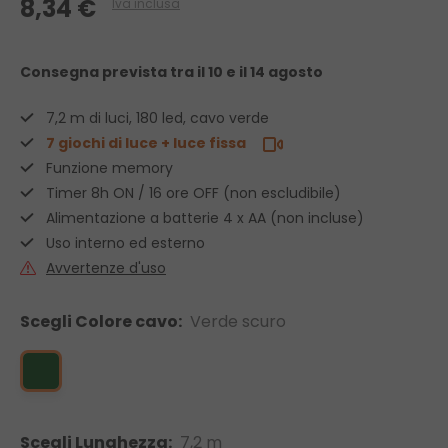
8,34 €
Iva inclusa
Consegna prevista
tra il 10 e il 14 agosto
7,2 m di luci, 180 led, cavo verde
7 giochi di luce + luce fissa
Funzione memory
Timer 8h ON / 16 ore OFF (non escludibile)
Alimentazione a batterie 4 x AA (non incluse)
Uso interno ed esterno
Avvertenze d'uso
Scegli Colore cavo:
Verde scuro
Scegli Lunghezza:
7,2 m