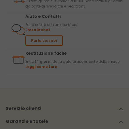
Su tutti gli ordini superiori a
150€
. Sono esclusi gli ordini
da parte di rivenditori e negozianti.
Aiuto e Contatti
Parla subito con un operatore
Entra in chat
Parla con noi
Restituzione facile
Entro
14 giorni
dalla data di ricevimento della merce.
Leggi come fare
Servizio clienti
Garanzie e tutele