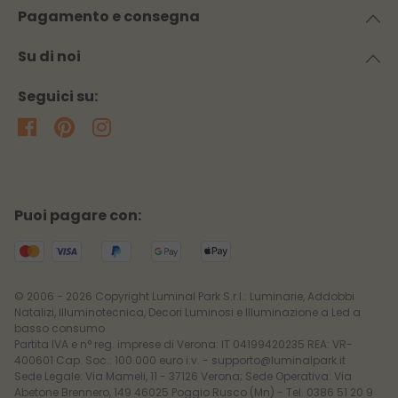
Pagamento e consegna
Su di noi
Seguici su:
Puoi pagare con:
© 2006 - 2026 Copyright Luminal Park S.r.l.: Luminarie, Addobbi
Natalizi, Illuminotecnica, Decori Luminosi e Illuminazione a Led a
basso consumo
Partita IVA e n° reg. imprese di Verona: IT 04199420235 REA: VR-
400601 Cap. Soc.: 100.000 euro i.v. - supporto@luminalpark.it
Sede Legale: Via Mameli, 11 - 37126 Verona; Sede Operativa: Via
Abetone Brennero, 149 46025 Poggio Rusco (Mn) - Tel. 0386 51 20 9