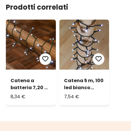
Prodotti correlati
Catena a
Catena 5 m, 100
batteria 7,20 m,
led bianco
180 led bianchi
freddo
8,34 €
7,54 €