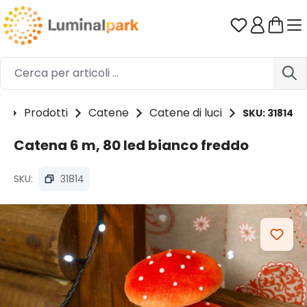
Passa al contenuto principale
Hai 0 artico
e
Prodotti
Catene
Catene di luci
SKU: 31814
Catena 6 m, 80 led bianco freddo
SKU:
31814
Salta la galleria di immagini