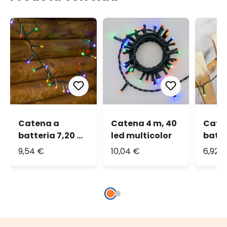
Catena a
Catena 4 m, 40
Cate
batteria 7,20 m,
led multicolor
batte
180 led
96 le
9,54 €
10,04 €
6,92 
multicolor
multi