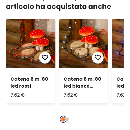
articolo ha acquistato anche
Catena 6 m, 80
Catena 6 m, 80
Caten
led rossi
led bianco
led b
freddo
7,62 €
7,62 €
7,62 