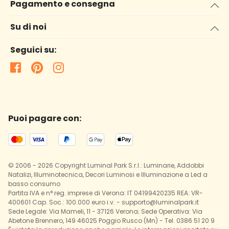
Pagamento e consegna
Su di noi
Seguici su:
Puoi pagare con:
© 2006 - 2026 Copyright Luminal Park S.r.l.: Luminarie, Addobbi
Natalizi, Illuminotecnica, Decori Luminosi e Illuminazione a Led a
basso consumo
Partita IVA e n° reg. imprese di Verona: IT 04199420235 REA: VR-
400601 Cap. Soc.: 100.000 euro i.v. - supporto@luminalpark.it
Sede Legale: Via Mameli, 11 - 37126 Verona; Sede Operativa: Via
Abetone Brennero, 149 46025 Poggio Rusco (Mn) - Tel. 0386 51 20 9