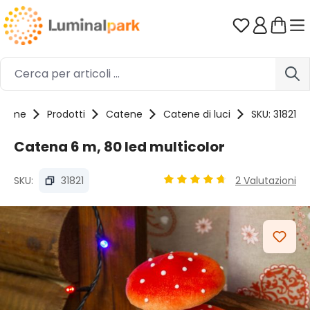
Passa al contenuto principale
Hai 0 artico
Home
Prodotti
Catene
Catene di luci
SKU: 31821
Catena 6 m, 80 led multicolor
SKU:
31821
2 Valutazioni
Valutazione media di 4.85 s
Salta la galleria di immagini