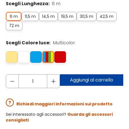
Scegli Lunghezza:
6 m
6 m
11,5 m
14,5 m
19,5 m
30,5 m
42,5 m
72 m
Scegli Colore luce:
Multicolor
Aggiungi al carrello
Richiedi maggiori informazioni sul prodotto
Sei interessato agli accessori?
Guarda gli accessori
consigliati