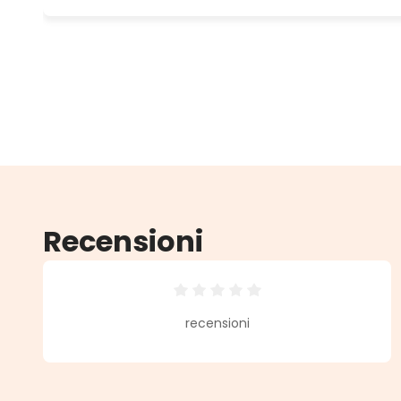
Recensioni
Valutazione media di 0 su 5 stell
recensioni