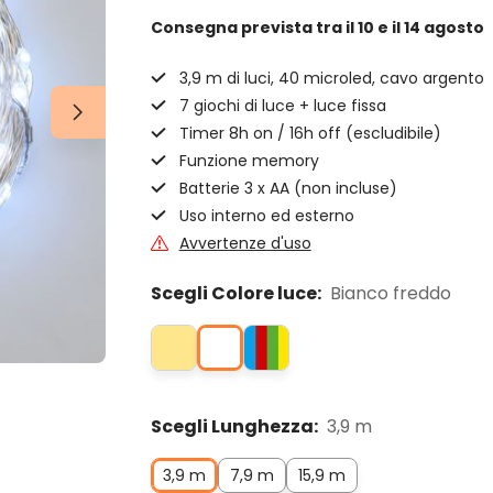
Consegna prevista
tra il 10 e il 14 agosto
3,9 m di luci, 40 microled, cavo argento
7 giochi di luce + luce fissa
Timer 8h on / 16h off (escludibile)
Funzione memory
Batterie 3 x AA (non incluse)
Uso interno ed esterno
Avvertenze d'uso
Scegli Colore luce:
Bianco freddo
Scegli Lunghezza:
3,9 m
3,9 m
7,9 m
15,9 m