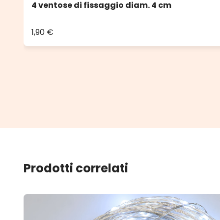
4 ventose di fissaggio diam. 4 cm
1,90 €
Prodotti correlati