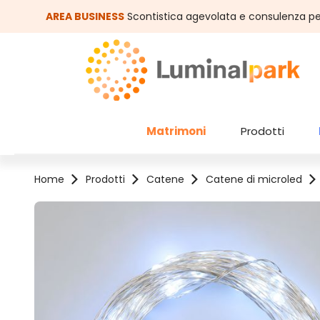
assa al contenuto principale
Salta alla ricerca
AREA BUSINESS
Scontistica agevolata e consulenza pe
Matrimoni
Prodotti
Home
Prodotti
Catene
Catene di microled
Salta la galleria di immagini