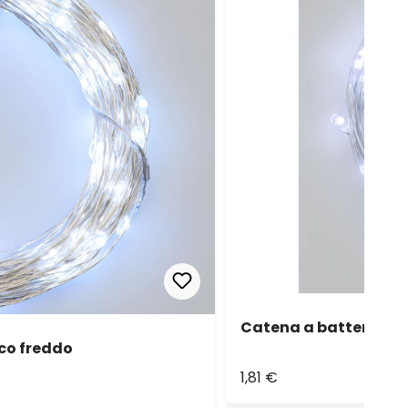
Catena a batterie da 
co freddo
1,81 €