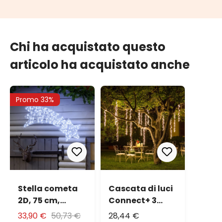
Chi ha acquistato questo
articolo ha acquistato anche
Promo 33%
Stella cometa
Cascata di luci
2D, 75 cm,
Connect+ 3
gocce led
nastri, 300 led
33,90 €
50,73 €
28,44 €