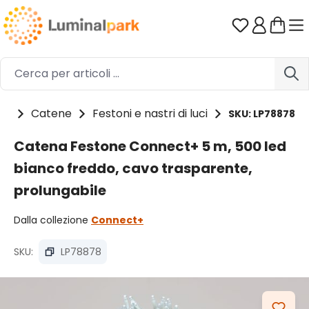
Passa al contenuto principale
Hai 0 artico
ti
Catene
Festoni e nastri di luci
SKU: LP78878
Catena Festone Connect+ 5 m, 500 led
bianco freddo, cavo trasparente,
prolungabile
Dalla collezione
Connect+
SKU:
LP78878
Salta la galleria di immagini