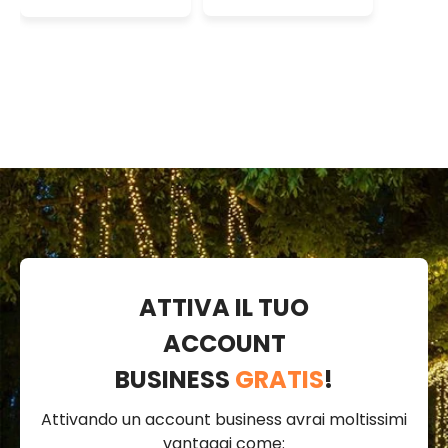
bianco freddo
bianco caldo,
cavo
trasparente,
prolungabile
ATTIVA IL TUO
ACCOUNT
BUSINESS
GRATIS
!
Attivando un account business avrai moltissimi
vantaggi come: