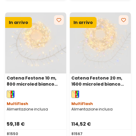
In arrivo
In arrivo
Catena Festone 10 m,
Catena Festone 20 m,
800 microled bianco
1600 microled bianco
caldo e RGB, cavo metal
caldo e RGB, cavo metal
argento
argento
MultiFlash
MultiFlash
Alimentazione inclusa
Alimentazione inclusa
59,18 €
114,52 €
81550
81567