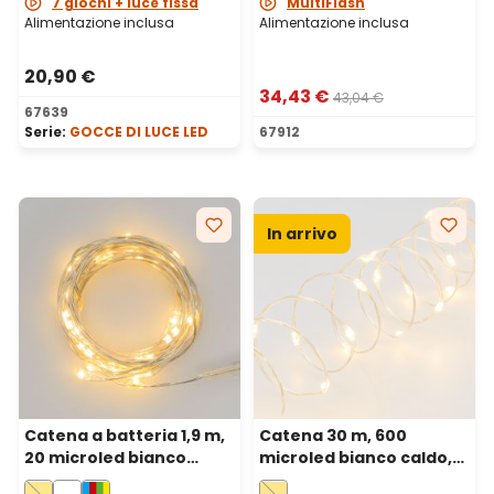
7 giochi + luce fissa
MultiFlash
Alimentazione inclusa
Alimentazione inclusa
20,90 €
34,43 €
43,04 €
67639
Serie:
GOCCE DI LUCE LED
67912
In arrivo
Catena a batteria 1,9 m,
Catena 30 m, 600
20 microled bianco
microled bianco caldo,
caldo, cavo metal
cavo metal argento