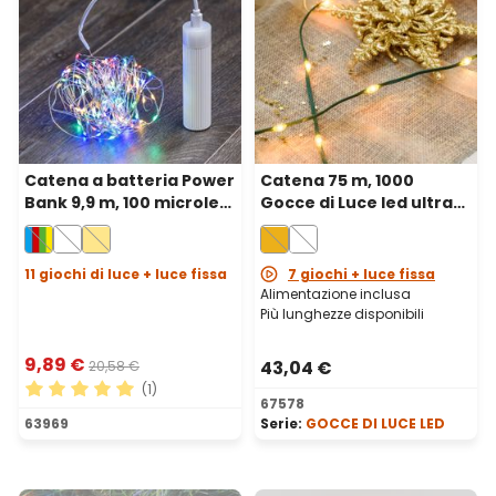
Catena a batteria Power
Catena 75 m, 1000
Bank 9,9 m, 100 microled
Gocce di Luce led ultra
multicolor, cavo metal
luminosi bianco extra
argento
caldo, cavo verde
11 giochi di luce + luce fissa
7 giochi + luce fissa
Alimentazione inclusa
Più lunghezze disponibili
9,89 €
43,04 €
20,58 €
(1)
67578
Valutazione media di 5 su 5 stelle
63969
Serie:
GOCCE DI LUCE LED