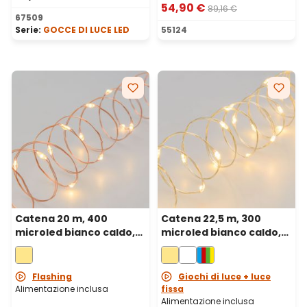
54,90 €
89,16 €
67509
Serie:
GOCCE DI LUCE LED
55124
Catena 20 m, 400
Catena 22,5 m, 300
microled bianco caldo,
microled bianco caldo,
cavo metal rame
cavo metal argento
Flashing
Giochi di luce + luce
Alimentazione inclusa
fissa
Alimentazione inclusa