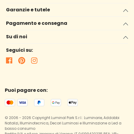
Garanzie e tutele
Pagamento e consegna
Su di noi
Seguici su:
Puoi pagare con:
© 2006 - 2026 Copyright Luminal Park S.r.l.: Luminarie, Addobbi
Natalizi, Illuminotecnica, Decori Luminosi e Illuminazione a Led a
basso consumo
Partita IVA e n° reg. imprese di Verona: IT 04199420235 REA: VR-