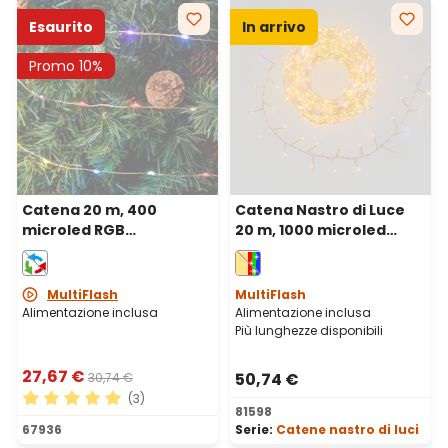
Esaurito
In arrivo
Promo 10%
Catena 20 m, 400
Catena Nastro di Luce
microled RGB
20 m, 1000 microled
cambiacolore, cavo
bianco caldo e RGB, cavo
metal rame
metal argento
MultiFlash
MultiFlash
Alimentazione inclusa
Alimentazione inclusa
Più lunghezze disponibili
27,67 €
50,74 €
30,74 €
(3)
81598
Valutazione media di 5 su 5 stelle
67936
Serie:
Catene nastro di luci