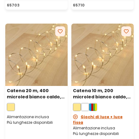
Valutazione media di 5 su 5 stelle
65703
65710
Catena 20 m, 400
Catena 10 m, 200
microled bianco caldo,
microled bianco caldo,
cavo metal argento
cavo metal argento
Alimentazione inclusa
Giochi di luce + luce
Più lunghezze disponibili
fissa
Alimentazione inclusa
Più lunghezze disponibili