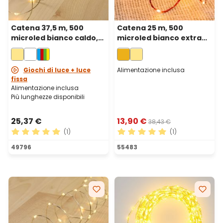
Catena 37,5 m, 500
Catena 25 m, 500
microled bianco caldo,
microled bianco extra
cavo metal argento
caldo, cavo rosso
Giochi di luce + luce
Alimentazione inclusa
fissa
Alimentazione inclusa
Più lunghezze disponibili
25,37 €
13,90 €
38,43 €
(1)
(1)
Valutazione media di 5 su 5 stelle
Valutazione media di 5 su 5 
49796
55483