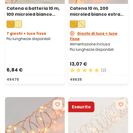
Catena a batteria 10 m,
Catena 10 m, 200
100 microled bianco
microled bianco extra
extra caldo, cavo metal
caldo, cavo metal rame
rame
7 giochi + luce fissa
Giochi di luce + luce
Più lunghezze disponibili
fissa
Alimentazione inclusa
Più lunghezze disponibili
13,07 €
6,84 €
(2)
Valutazione media di 5 su 5 
49475
49635
Esaurito