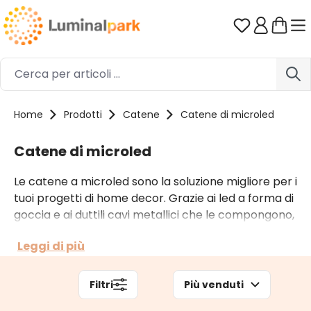
Passa al contenuto principale
Hai 0 artico
Home
Prodotti
Catene
Catene di microled
Catene di microled
Le catene a microled sono la soluzione migliore per i
tuoi progetti di home decor. Grazie ai led a forma di
goccia e ai duttili cavi metallici che le compongono,
prendono facilmente la forma desiderata e sono
Leggi di più
perfetti come piccoli punti luce per creare
l'atmosfera ideale. Sono disponibili in diversi colori
cavo e lunghezze; funzionano sia a batteria che a
Filtri
Più venduti
corrente, in bassa tensione.