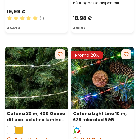
Più lunghezze disponibili
19,99 €
18,98 €
(1)
Valutazione media di 5 su 5 stelle
45439
49697
Promo 20%
Catena 30 m, 400 Gocce
Catena Light Line 10 m,
di Luce led ultra luminosi
625 microled RGB
bianco freddo, cavo
cambiacolore, cavo
trasparente
metal rame