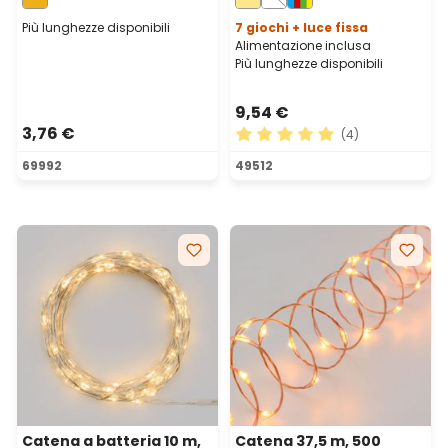
rame
argento
Più lunghezze disponibili
7 giochi + luce fissa
Alimentazione inclusa
Più lunghezze disponibili
9,54 €
3,76 €
(4)
Valutazione media di 5 su 5 
69992
49512
Catena a batteria 10 m,
Catena 37,5 m, 500