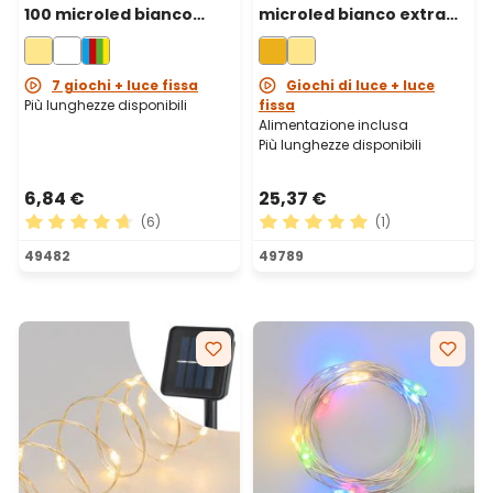
100 microled bianco
microled bianco extra
caldo, cavo metal
caldo, cavo metal rame
argento
7 giochi + luce fissa
Giochi di luce + luce
Più lunghezze disponibili
fissa
Alimentazione inclusa
Più lunghezze disponibili
6,84 €
25,37 €
(6)
(1)
Valutazione media di 4.83 su 5 stelle
Valutazione media di 5 su 5 
49482
49789