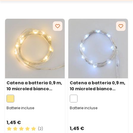
Catena a batteria 0,9 m,
Catena a batteria 0,9 m,
10 microled bianco
10 microled bianco
caldo, cavo metal
freddo, cavo metal
argento, micro
argento, micro
portabatterie
portabatterie
Batterie incluse
Batterie incluse
1,45 €
1,45 €
(2)