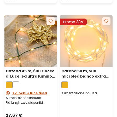
Promo 38%
Catena 45 m, 600 Gocce
Catena 50 m, 500
di Luce led ultra luminosi
microled bianco extra
bianco extra caldo, cavo
caldo, cavo bianco
verde
7 giochi + luce fissa
Alimentazione inclusa
Alimentazione inclusa
Più lunghezze disponibili
27,67 €