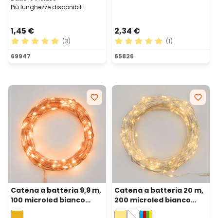
Più lunghezze disponibili
1,45 €
2,34 €
(3)
(1)
Valutazione media di 5 su 5 stelle
Valutazione media di 5 su 5 
69947
65826
Catena a batteria 9,9 m,
Catena a batteria 20 m,
100 microled bianco
200 microled bianco
extra caldo, cavo metal
caldo, cavo metal