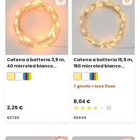
Catena a batteria 3,9 m,
Catena a batteria 15,9 m,
40 microled bianco
160 microled bianco
caldo, cavo metal
caldo, cavo metal
argento, micro
argento, uso esterno
portabatterie
7 giochi + luce fissa
8,04 €
2,25 €
(1)
Valutazione media di 4 su 5 
65765
65949