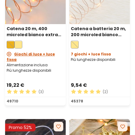
Catena 20 m, 400
Catena a batteria 20 m,
microled bianco extra
200 microled bianco
caldo, cavo metal rame
caldo, cavo metal rame
Giochi di luce + luce
7 giochi + luce fissa
fissa
Più lunghezze disponibili
Alimentazione inclusa
Più lunghezze disponibili
19,22 €
9,54 €
(3)
(2)
Valutazione media di 5 su 5 stelle
Valutazione media di 5 su 5 
49710
45378
Promo 52%