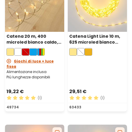
Catena 20 m, 400
Catena Light Line 10 m,
microled bianco caldo,
625 microled bianco
cavo metal argento
caldo, cavo metal
argento
Giochi di luce + luce
fissa
Alimentazione inclusa
Più lunghezze disponibili
19,22 €
29,51 €
(1)
(1)
Valutazione media di 5 su 5 stelle
Valutazione media di 5 su 5 
49734
63433