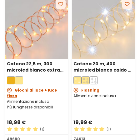
Catena 22,5 m, 300
Catena 20 m, 400
microled bianco extra
microled bianco caldo e
caldo, cavo metal rame
bianco freddo, cavo
metal argento
Giochi di luce + luce
Flashing
fissa
Alimentazione inclusa
Alimentazione inclusa
Più lunghezze disponibili
18,98 €
19,99 €
(1)
(1)
Valutazione media di 5 su 5 stelle
Valutazione media di 5 su 5 
49680
74613