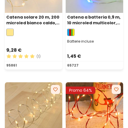
Catena solare 20 m, 200
Catena a batteria 0,9 m,
microled bianco caldo,
10 microled multicolor,
cavo metal argento
cavo metal argento,
micro portabatterie
Batterie incluse
9,28 €
1,45 €
(1)
Valutazione media di 5 su 5 stelle
95861
65727
Promo 64%