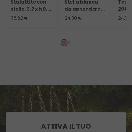
Stalattite con
Stella bianca
Tenda
stelle, 3,7 x h 0,8
da appendere Ø
200 G
m, microled
35 cm, micro led
Luce 
116,82 €
24,30 €
24,75
RGB multiflash
RGB
led b
cambiacolore
caldo
multi
cavo
tras
ATTIVA IL TUO