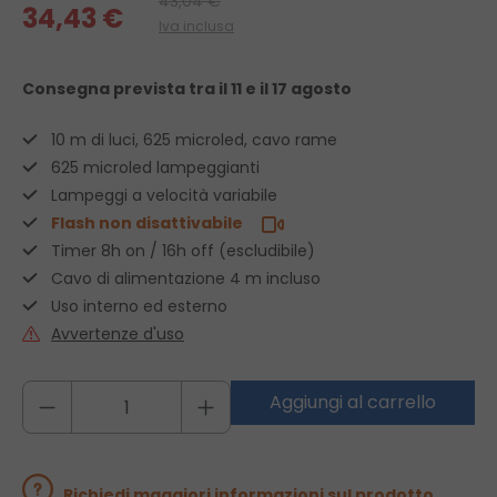
43,04 €
34,43 €
Iva inclusa
Consegna prevista
tra il 11 e il 17 agosto
10 m di luci, 625 microled, cavo rame
625 microled lampeggianti
Lampeggi a velocità variabile
Flash non disattivabile
Timer 8h on / 16h off (escludibile)
Cavo di alimentazione 4 m incluso
Uso interno ed esterno
Avvertenze d'uso
Aggiungi al carrello
Richiedi maggiori informazioni sul prodotto