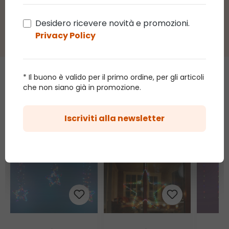
Desidero ricevere novità e promozioni.
Privacy Policy
* Il buono è valido per il primo ordine, per gli articoli
Chi ha acquistato questo
che non siano già in promozione.
articolo ha acquistato anche
Iscriviti alla newsletter