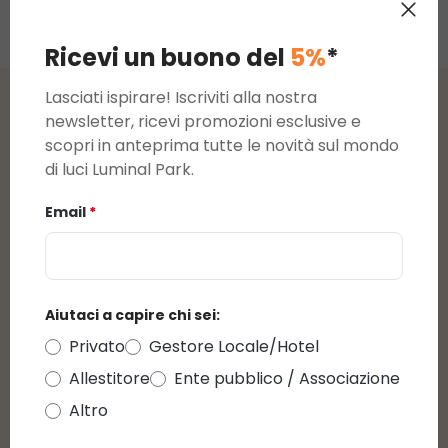
Ricevi un buono del
5%
*
Lasciati ispirare! Iscriviti alla nostra
newsletter, ricevi promozioni esclusive e
Recensioni
scopri in anteprima tutte le novità sul mondo
di luci Luminal Park.
Valutazione media di 0 su 5 stelle
recensioni
Email
*
Visualizza le valutazioni solo nella lingua
corrente.
Aiutaci a capire chi sei:
Privato
Gestore Locale/Hotel
Al momento non sono presenti recensioni.
Allestitore
Ente pubblico / Associazione
Potrai lasciare una recensione cliccando sul link
Altro
che ti arriverà per mail in seguito all'acquisto di
questo prodotto.