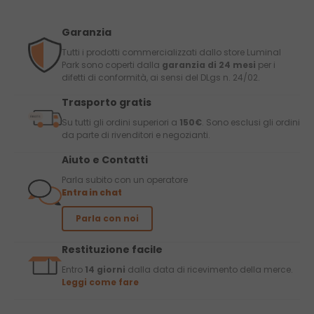
Garanzia
Tutti i prodotti commercializzati dallo store Luminal
Park sono coperti dalla
garanzia di 24 mesi
per i
difetti di conformità, ai sensi del DLgs n. 24/02.
Trasporto gratis
Su tutti gli ordini superiori a
150€
. Sono esclusi gli ordini
da parte di rivenditori e negozianti.
Aiuto e Contatti
Parla subito con un operatore
Entra in chat
Parla con noi
Restituzione facile
Entro
14 giorni
dalla data di ricevimento della merce.
Leggi come fare