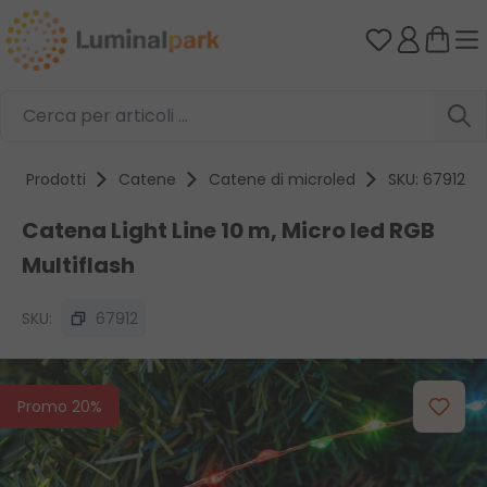
Passa al contenuto principale
Hai 0 artico
Prodotti
Catene
Catene di microled
SKU: 67912
Catena Light Line 10 m, Micro led RGB
Multiflash
SKU:
67912
Salta la galleria di immagini
Promo 20%