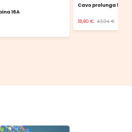
Cavo prolunga 10 m n
pina 16A
18,90 €
43,04 €