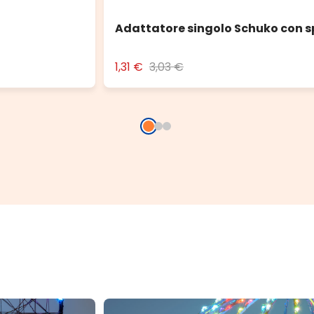
Adattatore singolo Schuko con s
1,31 €
3,03 €