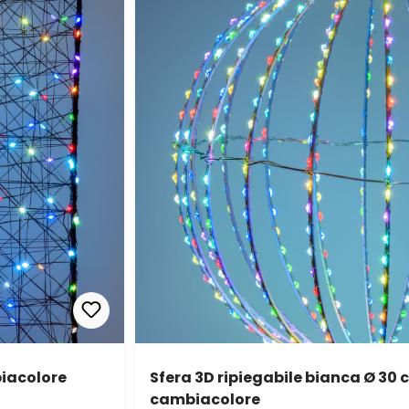
iacolore
Sfera 3D ripiegabile bianca Ø 30 
cambiacolore