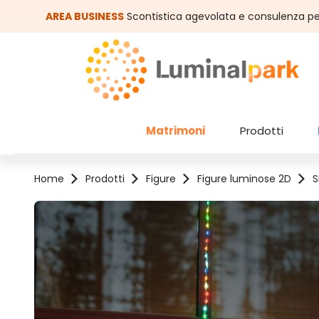
assa al contenuto principale
Salta alla ricerca
AREA BUSINESS
Scontistica agevolata e consulenza pe
Matrimoni
Prodotti
Home
Prodotti
Figure
Figure luminose 2D
S
Salta la galleria di immagini