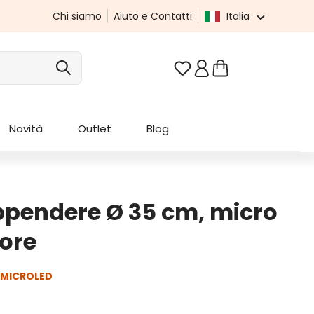
Chi siamo
Aiuto e Contatti
Italia
Hai 0 articoli nella list
Novità
Outlet
Blog
ppendere Ø 35 cm, micro
ore
 MICROLED