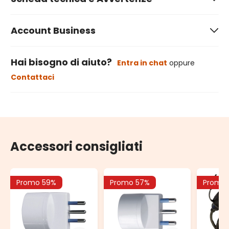
Account Business
Hai bisogno di aiuto?
Entra in chat
oppure
Contattaci
Accessori consigliati
Promo 59%
Promo 57%
Promo