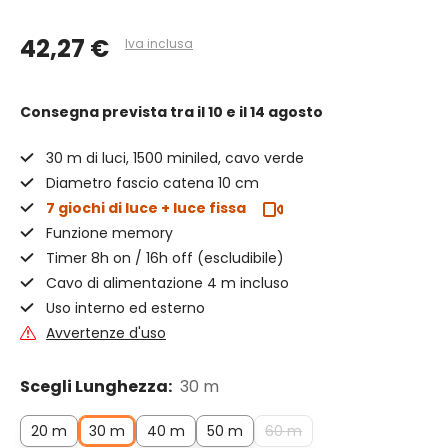
42,27 €
Iva inclusa
Consegna prevista
tra il 10 e il 14 agosto
30 m di luci, 1500 miniled, cavo verde
Diametro fascio catena 10 cm
7 giochi di luce + luce fissa
Funzione memory
Timer 8h on / 16h off (escludibile)
Cavo di alimentazione 4 m incluso
Uso interno ed esterno
Avvertenze d'uso
Scegli Lunghezza:
30 m
20 m
30 m
40 m
50 m
60 m