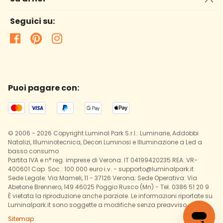
Seguici su:
Puoi pagare con:
© 2006 - 2026 Copyright Luminal Park S.r.l.: Luminarie, Addobbi
Natalizi, Illuminotecnica, Decori Luminosi e Illuminazione a Led a
basso consumo
Partita IVA e n° reg. imprese di Verona: IT 04199420235 REA: VR-
400601 Cap. Soc.: 100.000 euro i.v. - supporto@luminalpark.it
Sede Legale: Via Mameli, 11 - 37126 Verona; Sede Operativa: Via
Abetone Brennero, 149 46025 Poggio Rusco (Mn) - Tel. 0386 51 20 9
È vietata la riproduzione anche parziale. Le informazioni riportate su
Luminalpark.it sono soggette a modifiche senza preavviso.
Sitemap