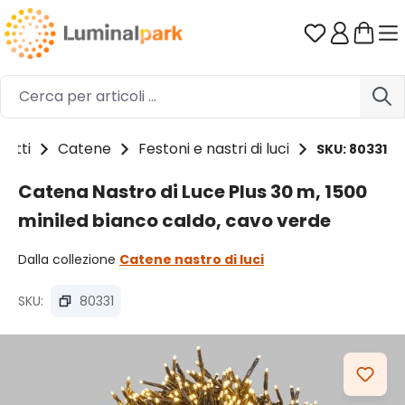
Passa al contenuto principale
Hai 0 artico
dotti
Catene
Festoni e nastri di luci
SKU: 80331
Catena Nastro di Luce Plus 30 m, 1500
miniled bianco caldo, cavo verde
Dalla collezione
Catene nastro di luci
SKU:
80331
Salta la galleria di immagini