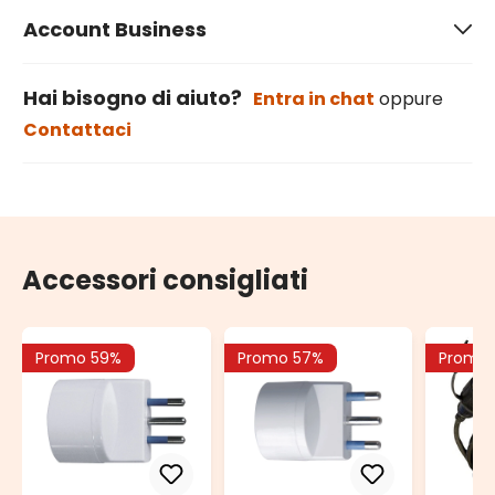
Account Business
Hai bisogno di aiuto?
Entra in chat
oppure
Contattaci
Accessori consigliati
Promo 59%
Promo 57%
Promo