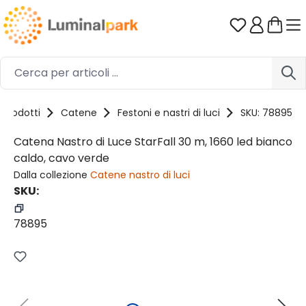
Passa al contenuto principale
Hai 0 artico
Prodotti
Catene
Festoni e nastri di luci
SKU: 78895
Catena Nastro di Luce StarFall 30 m, 1660 led bianco
caldo, cavo verde
Dalla collezione
Catene nastro di luci
SKU:
78895
Salta la galleria di immagini