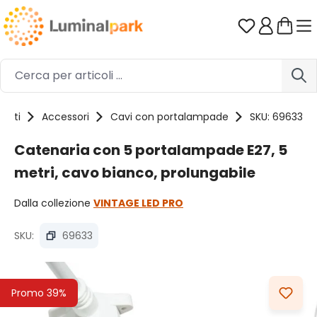
Passa al contenuto principale
Hai 0 artico
dotti
Accessori
Cavi con portalampade
SKU: 69633
Catenaria con 5 portalampade E27, 5
metri, cavo bianco, prolungabile
Dalla collezione
VINTAGE LED PRO
SKU:
69633
Salta la galleria di immagini
Promo 39%