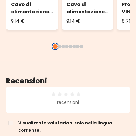
Cavo di
Cavo di
Prol
alimentazione
alimentazione
VINT
VINTAGE LED
VINTAGE LED
PRO, 
9,14 €
9,14 €
8,70 
PRO, 1,5 metri,
PRO, 1,5 metri,
nero
cavo nero
cavo bianco
Recensioni
Valutazione media di 0 su 5 stelle
recensioni
Visualizza le valutazioni solo nella lingua
corrente.