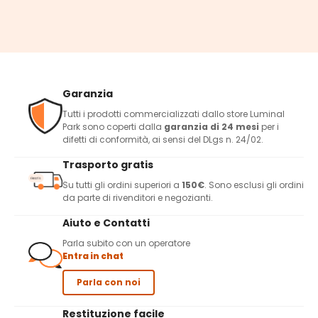
Garanzia
Tutti i prodotti commercializzati dallo store Luminal
Park sono coperti dalla
garanzia di 24 mesi
per i
difetti di conformità, ai sensi del DLgs n. 24/02.
Trasporto gratis
Su tutti gli ordini superiori a
150€
. Sono esclusi gli ordini
da parte di rivenditori e negozianti.
Aiuto e Contatti
Parla subito con un operatore
Entra in chat
Parla con noi
Restituzione facile