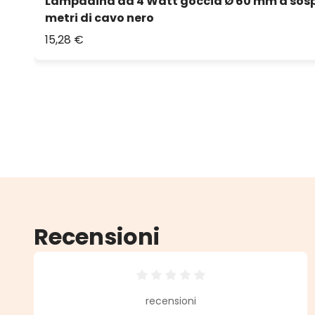
Lampadina da 4 Watt goccia Ø 60 mm a sosp
metri di cavo nero
15,28 €
Recensioni
Valutazione media di 0 su 5 stell
recensioni