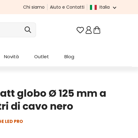
Chi siamo
Aiuto e Contatti
Italia
Hai 0 articoli nella list
Novità
Outlet
Blog
tt globo Ø 125 mm a
ri di cavo nero
E LED PRO