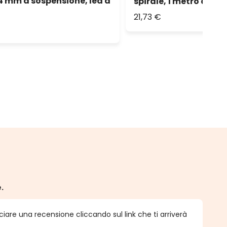
 mm a sospensione, led a
spirale, 1 metro di ca
21,73 €
e.
ciare una recensione cliccando sul link che ti arriverà