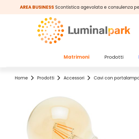
assa al contenuto principale
Salta alla ricerca
AREA BUSINESS
Scontistica agevolata e consulenza pe
Matrimoni
Prodotti
Home
Prodotti
Accessori
Cavi con portalamp
Salta la galleria di immagini