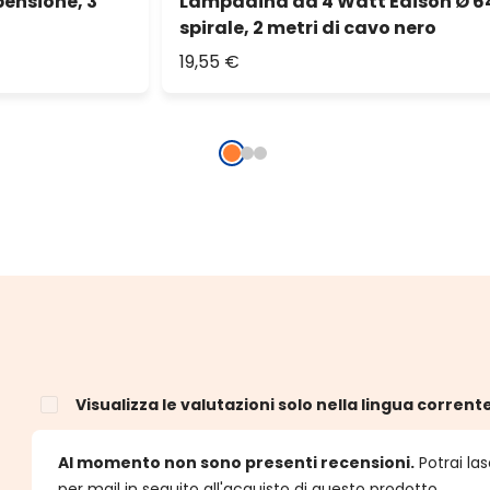
ensione, 3
Lampadina da 4 Watt Edison Ø 64
spirale, 2 metri di cavo nero
19,55 €
Visualizza le valutazioni solo nella lingua corrent
e
Al momento non sono presenti recensioni.
Potrai las
per mail in seguito all'acquisto di questo prodotto.