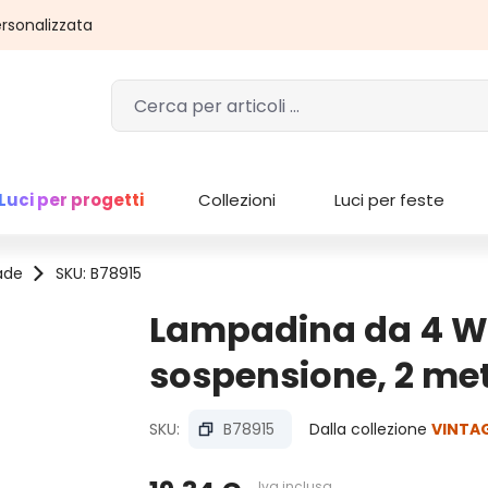
rsonalizzata
Luci per progetti
Collezioni
Luci per feste
ade
SKU: B78915
Lampadina da 4 Wa
sospensione, 2 met
SKU:
B78915
Dalla collezione
VINTAG
Iva inclusa