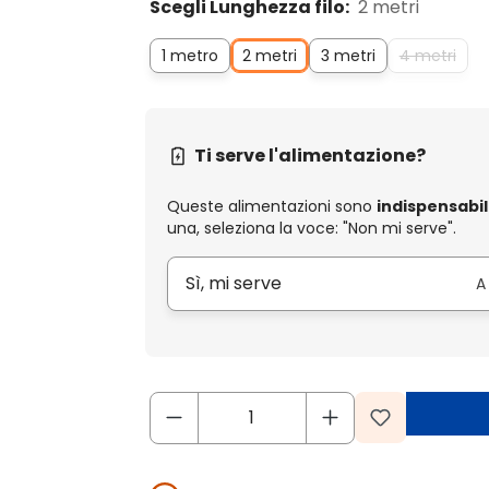
Scegli Lunghezza filo:
2 metri
1 metro
2 metri
3 metri
4 metri
Ti serve l'alimentazione?
Queste alimentazioni sono
indispensabil
una, seleziona la voce: "Non mi serve".
Sì, mi serve
A