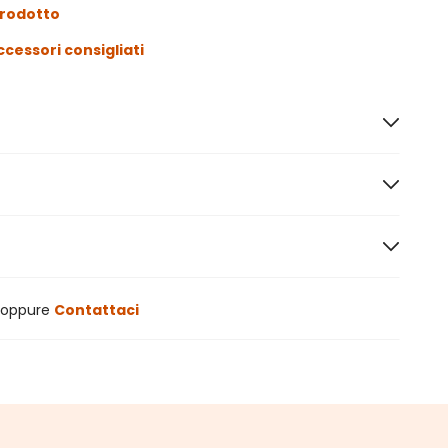
prodotto
ccessori consigliati
oppure
Contattaci