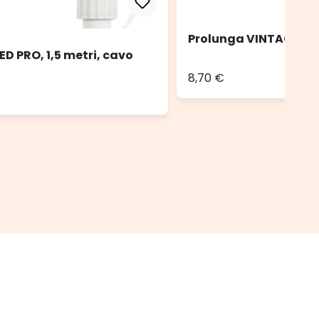
Prolunga VINTAGE LED
D PRO, 1,5 metri, cavo
8,70 €