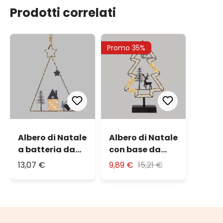
Prodotti correlati
Promo 35%
Albero di Natale
Albero di Natale
a batteria da
con base da
appendere, h 41
appoggio, h 35
13,07 €
9,89 €
15,21 €
cm, metallo
cm, metallo
nero e MicroLED
nero e MicroLED
bianco caldo
bianco caldo