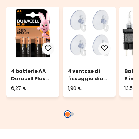
4 batterie AA
4 ventose di
Batt
Duracell Plus
fissaggio diam.
Elimi
Power
4 cm
tras
6,27 €
1,90 €
13,55
per d
a bat
AA, t