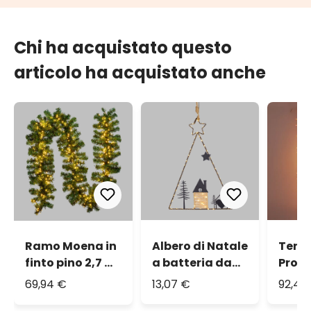
Chi ha acquistato questo
articolo ha acquistato anche
Ramo Moena in
Albero di Natale
Tend
finto pino 2,7 m,
a batteria da
ProLin
400 led
appendere, h 41
3 m, 
69,94 €
13,07 €
92,49
integrati
cm, metallo
maxi