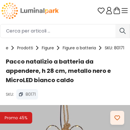
Passa al contenuto principale
Hai 0 artico
ome
Prodotti
Figure
Figure a batteria
SKU: 80171
Pacco natalizio a batteria da
appendere, h 28 cm, metallo nero e
MicroLED bianco caldo
SKU:
80171
Salta la galleria di immagini
Promo 45%