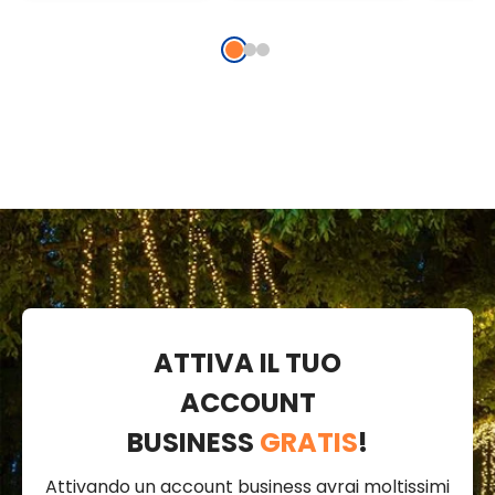
bianco caldo,
nero e MicroLED
caldo
prolungabile
bianco caldo
trasp
prolu
ATTIVA IL TUO
ACCOUNT
BUSINESS
GRATIS
!
Attivando un account business avrai moltissimi