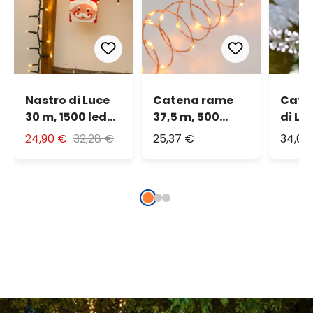
Nastro di Luce
Catena rame
Cate
30 m, 1500 led
37,5 m, 500
di Lu
bianco caldo
microled
1500 
24,90 €
32,28 €
25,37 €
34,06
bianco extra
fred
caldo