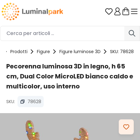
Passa al contenuto principale
Hai 0 artico
e
Prodotti
Figure
Figure luminose 3D
SKU: 78628
Pecorenna luminosa 3D in legno, h 65
cm, Dual Color MicroLED bianco caldo e
multicolor, uso interno
SKU:
78628
Salta la galleria di immagini