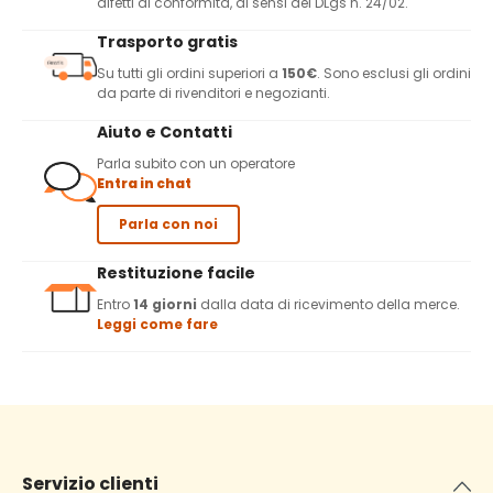
difetti di conformità, ai sensi del DLgs n. 24/02.
Trasporto gratis
Su tutti gli ordini superiori a
150€
. Sono esclusi gli ordini
da parte di rivenditori e negozianti.
Aiuto e Contatti
Parla subito con un operatore
Entra in chat
Parla con noi
Restituzione facile
Entro
14 giorni
dalla data di ricevimento della merce.
Leggi come fare
Servizio clienti