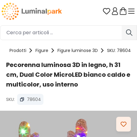
Passa al contenuto principale
Hai 0 artico
e
Prodotti
Figure
Figure luminose 3D
SKU: 78604
Pecorenna luminosa 3D in legno, h 31
cm, Dual Color MicroLED bianco caldo e
multicolor, uso interno
SKU:
78604
Salta la galleria di immagini