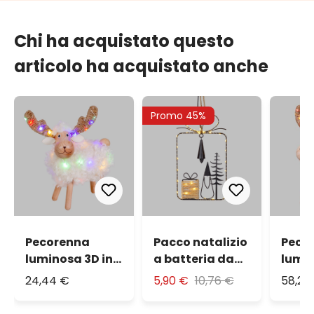
Chi ha acquistato questo
articolo ha acquistato anche
Promo 45%
Pecorenna
Pacco natalizio
Peco
luminosa 3D in
a batteria da
lumin
legno a
appendere, h 28
legno
24,44 €
5,90 €
10,76 €
58,26
batteria, h 23
cm, metallo
Dual 
cm, Dual Color
nero e MicroLED
Micr