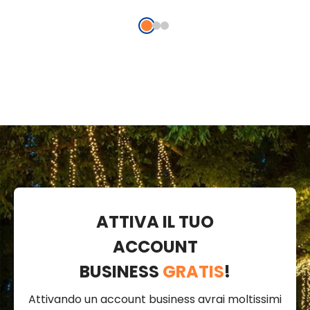
MicroLED
bianco caldo
bianc
bianco caldo e
multi
multicolor, uso
inter
interno
ATTIVA IL TUO
ACCOUNT
BUSINESS
GRATIS
!
Attivando un account business avrai moltissimi