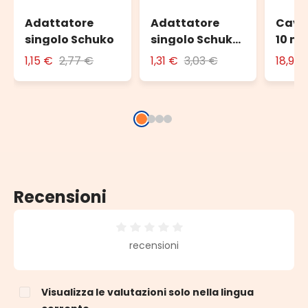
Adattatore
Adattatore
Cavo
singolo Schuko
singolo Schuko
10 m 
con spina 16A
este
1,15 €
2,77 €
1,31 €
3,03 €
18,90
Recensioni
Valutazione media di 0 su 5 stelle
recensioni
Visualizza le valutazioni solo nella lingua