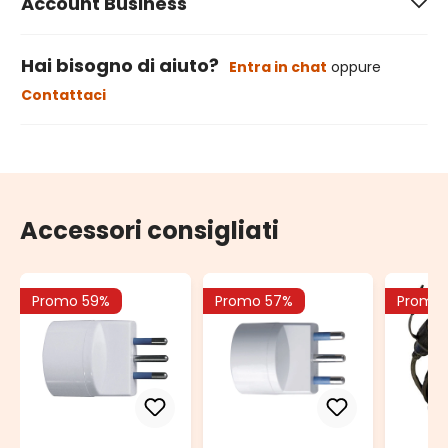
Account Business
Hai bisogno di aiuto?
Entra in chat
oppure
Contattaci
Accessori consigliati
Promo 59%
Promo 57%
Promo