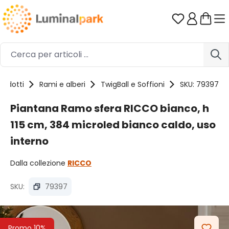
Passa al contenuto principale
Hai 0 artico
rodotti
Rami e alberi
TwigBall e Soffioni
SKU: 79397
Piantana Ramo sfera RICCO bianco, h
115 cm, 384 microled bianco caldo, uso
interno
Dalla collezione
RICCO
SKU:
79397
Salta la galleria di immagini
Promo 10%