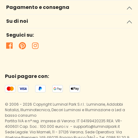
Pagamento e consegna
Su di noi
Seguici su:
Puoi pagare con:
© 2006 - 2026 Copyright Luminal Park S.r.l.: Luminarie, Addobbi
Natalizi, Illuminotecnica, Decori Luminosi e Illuminazione a Led a
basso consumo
Partita IVA e n° reg. imprese di Verona: IT 04199420235 REA: VR-
400601 Cap. Soc.: 100.000 euro i.v. - supporto@luminalpark.it
Sede Legale: Via Mameli, 11 - 37126 Verona; Sede Operativa: Via
Abetone Brennero, 149 46025 Poggio Rusco (Mn) - Tel. 0386 51 20 9