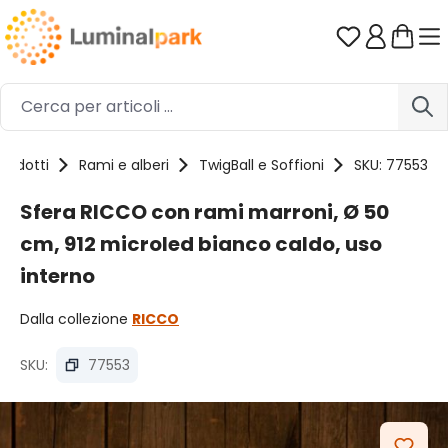
Passa al contenuto principale
Hai 0 artico
Prodotti
Rami e alberi
TwigBall e Soffioni
SKU: 77553
Sfera RICCO con rami marroni, Ø 50
cm, 912 microled bianco caldo, uso
interno
Dalla collezione
RICCO
SKU:
77553
Salta la galleria di immagini