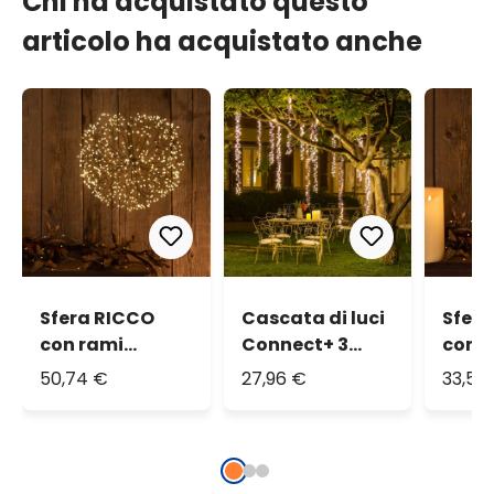
Chi ha acquistato questo
articolo ha acquistato anche
Sfera RICCO
Cascata di luci
Sfer
con rami
Connect+ 3
con 
marroni, Ø 40
nastri, 300 led
marro
50,74 €
27,96 €
33,51 
cm, 576
bianco caldo,
cm, 
microled
cavo verde,
micr
bianco caldo,
prolungabile
bianc
uso interno
uso i