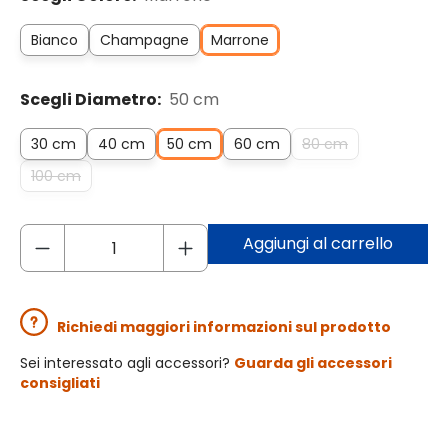
Bianco
Champagne
Marrone
Scegli Diametro:
50 cm
30 cm
40 cm
50 cm
60 cm
80 cm
100 cm
Aggiungi al carrello
Richiedi maggiori informazioni sul prodotto
Sei interessato agli accessori?
Guarda gli accessori
consigliati