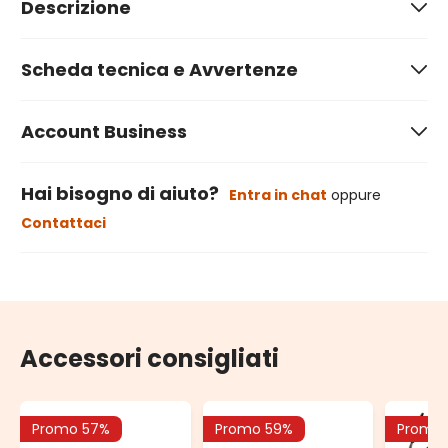
Descrizione
Scheda tecnica e Avvertenze
Account Business
Hai bisogno di aiuto?
Entra in chat
oppure
Contattaci
Accessori consigliati
Promo 57%
Promo 59%
Promo