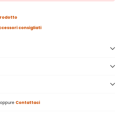
prodotto
ccessori consigliati
oppure
Contattaci