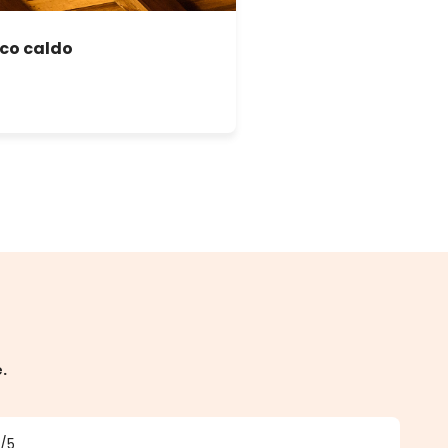
nco caldo
e.
5
/5