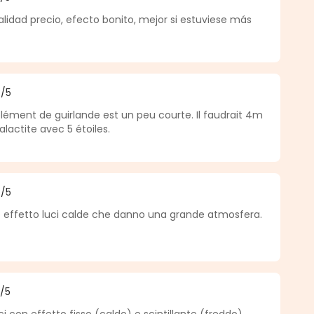
a di 5 su 5 stelle
lidad precio, efecto bonito, mejor si estuviese más
4
/5
a di 4 su 5 stelle
lément de guirlande est un peu courte. Il faudrait 4m
lactite avec 5 étoiles.
4
/5
a di 4 su 5 stelle
mo effetto luci calde che danno una grande atmosfera.
5
/5
a di 5 su 5 stelle
ci con effetto fisso (caldo) e scintillante (freddo)