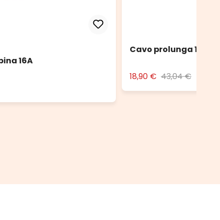
Cavo prolunga 10 m n
pina 16A
18,90 €
43,04 €