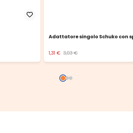
Adattatore singolo Schuko con s
1,31 €
3,03 €