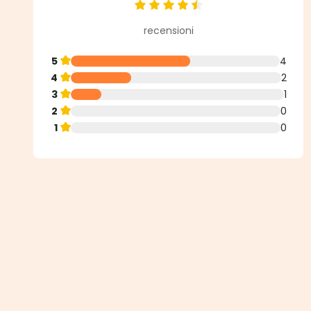
Valutazione media di 4.43 su 5 st
recensioni
5
4
4
2
3
1
2
0
1
0