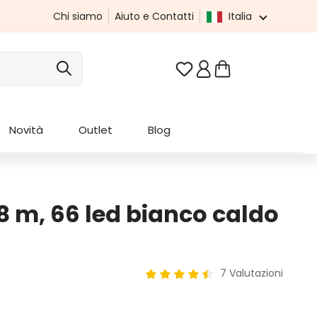
Chi siamo
Aiuto e Contatti
Italia
Hai 0 articoli nella list
Novità
Outlet
Blog
0,8 m, 66 led bianco caldo
7 Valutazioni
Valutazione media di 4.43 su 5 