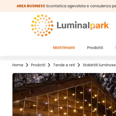
assa al contenuto principale
Salta alla ricerca
AREA BUSINESS
Scontistica agevolata e consulenza pe
Matrimoni
Prodotti
Home
Prodotti
Tende e reti
Stalattiti luminose
Salta la galleria di immagini