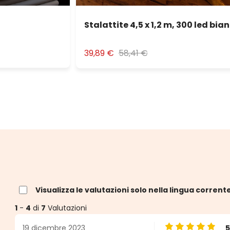
Stalattite 4,5 x 1,2 m, 300 led bia
39,89 €
58,41 €
Visualizza le valutazioni solo nella lingua corrent
1
-
4
di
7
Valutazioni
19 dicembre 2023