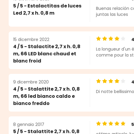
Valutazione medi
5 / 5 - Estalactitas de luces
Buenas relación ca
elle
Led 2,7 x h. 0,8 m
juntas las luces
15 dicembre 2022
Valutazione medi
4 / 5 - Stalactite 2,7 x h. 0,8
La longueur d'un é
m, 66 LED blanc chaud et
comme pour la sta
blanc froid
9 dicembre 2020
Valutazione medi
4 / 5 - Stalattite 2,7 x h. 0,8
Di notte bellissi
m, 66 led bianco caldo e
bianco freddo
8 gennaio 2017
Valutazione medi
5 / 5 - Stalattite 2,7 x h. 0,8
ottimo articolo, lu