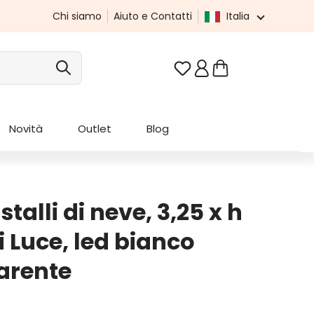
Chi siamo
Aiuto e Contatti
Italia
Hai 0 articoli nella list
Novità
Outlet
Blog
stalli di neve, 3,25 x h
i Luce, led bianco
arente