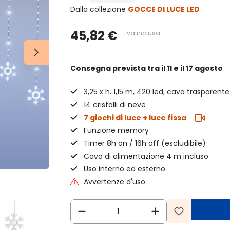
Dalla collezione
GOCCE DI LUCE LED
45,82 €
Iva inclusa
Consegna prevista
tra il 11 e il 17 agosto
3,25 x h. 1,15 m, 420 led, cavo trasparente
14 cristalli di neve
7 giochi di luce + luce fissa
Funzione memory
Timer 8h on / 16h off (escludibile)
Cavo di alimentazione 4 m incluso
Uso interno ed esterno
Avvertenze d'uso