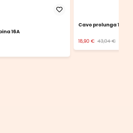
Cavo prolunga 10 m n
pina 16A
18,90 €
43,04 €