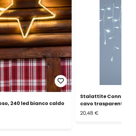
Stalattite Connect+ 2 
oso, 240 led bianco caldo
cavo trasparente, pr
20,48 €