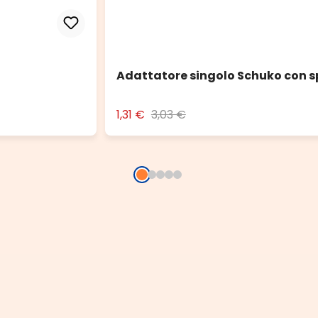
Adattatore singolo Schuko con s
1,31 €
3,03 €