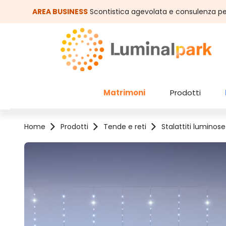
assa al contenuto principale
Salta alla ricerca
AREA BUSINESS
Scontistica agevolata e consulenza pe
Matrimoni
Prodotti
Home
Prodotti
Tende e reti
Stalattiti luminose
Salta la galleria di immagini