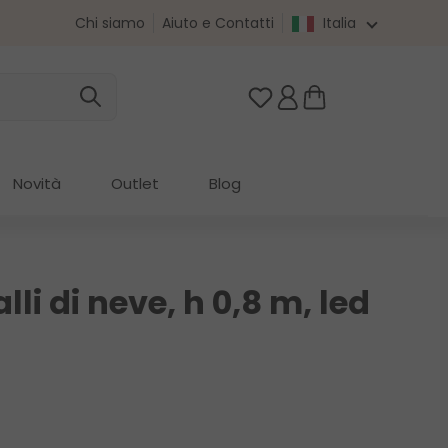
Chi siamo
Aiuto e Contatti
Italia
Hai 0 articoli nella list
Novità
Outlet
Blog
lli di neve, h 0,8 m, led