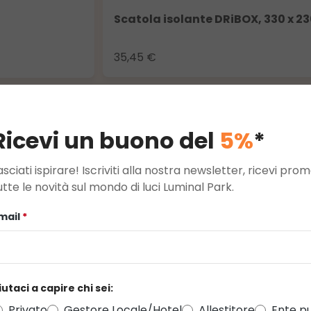
Scatola isolante DRiBOX, 330 x 2
35,45 €
Ricevi un buono del
5%
*
asciati ispirare! Iscriviti alla nostra newsletter, ricevi pr
utte le novità sul mondo di luci Luminal Park.
mail
*
Visualizza le valutazioni solo nella lingua corrent
iutaci a capire chi sei:
e
Privato
Gestore Locale/Hotel
Allestitore
Ente pu