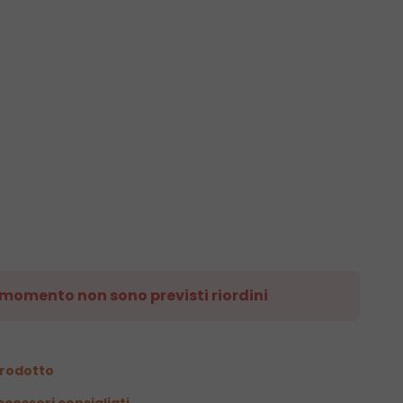
l momento non sono previsti riordini
prodotto
ccessori consigliati