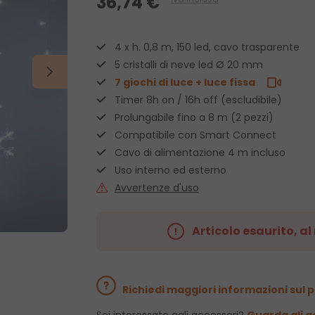
36,74 €
4 x h. 0,8 m, 150 led, cavo trasparente
5 cristalli di neve led Ø 20 mm
7 giochi di luce + luce fissa
Timer 8h on / 16h off (escludibile)
Prolungabile fino a 8 m (2 pezzi)
Compatibile con Smart Connect
Cavo di alimentazione 4 m incluso
Uso interno ed esterno
Avvertenze d'uso
Articolo esaurito, a
Richiedi maggiori informazioni sul 
Sei interessato agli accessori?
Guarda gli a