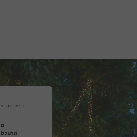
ness avrai
ta
izzata