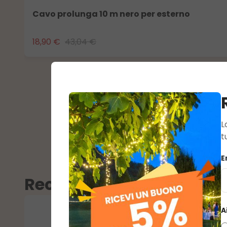
Cavo prolunga 10 m nero per esterno
18,90 €
43,04 €
L
t
E
Recensioni
A
Valutazione media di 0 su 5 stell