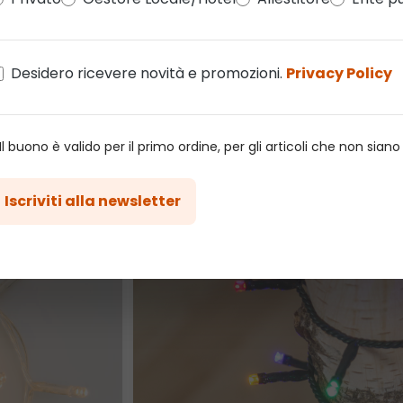
Al momento non sono presenti recensioni.
Potrai las
per mail in seguito all'acquisto di questo prodotto.
Desidero ricevere novità e promozioni.
Privacy Policy
 Il buono è valido per il primo ordine, per gli articoli che non sian
lo ha acquistato anche
Iscriviti alla newsletter