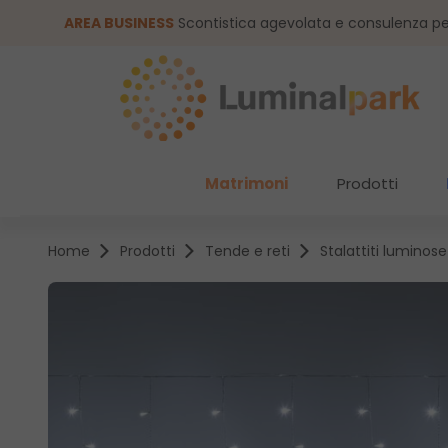
assa al contenuto principale
Salta alla ricerca
AREA BUSINESS
Scontistica agevolata e consulenza pe
Matrimoni
Prodotti
Home
Prodotti
Tende e reti
Stalattiti luminose
Salta la galleria di immagini