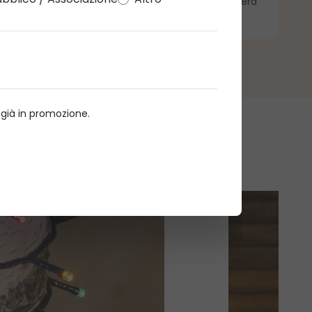
ciare una recensione cliccando sul link che ti arriverà
o già in promozione.