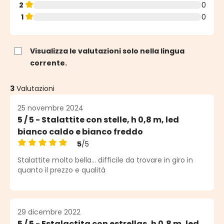
2
0
1
0
Visualizza le valutazioni solo nella lingua
corrente.
3
Valutazioni
25 novembre 2024
5 / 5 - Stalattite con stelle, h 0,8 m, led
bianco caldo e bianco freddo
5
/5
Valutazione media di 5 su 5 stelle
Stalattite molto bella... difficile da trovare in giro in
quanto il prezzo e qualità
29 dicembre 2022
5 / 5 - Estalactita con estrellas, h 0,8 m, led