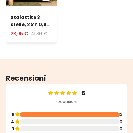
Stalattite 3
stelle, 2 x h 0,9
m, 392 microled
28,95 €
41,36 €
bianco caldo,
cavo metal
argento
Recensioni
5
Valutazione media di 5 su 5 stelle
recensioni
5
3
4
0
3
0