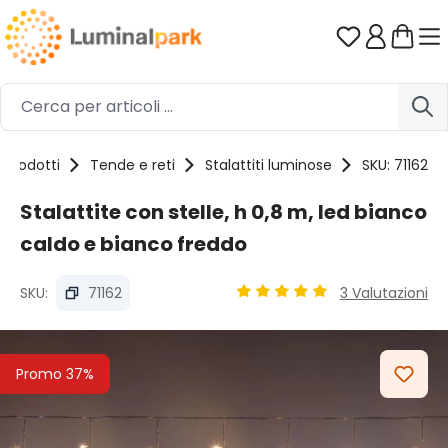
Passa al contenuto principale
Hai 0 artico
Prodotti
Tende e reti
Stalattiti luminose
SKU: 71162
Stalattite con stelle, h 0,8 m, led bianco
caldo e bianco freddo
SKU:
71162
3 Valutazioni
Valutazione media di 5 su 5 
Salta la galleria di immagini
Promo 37%