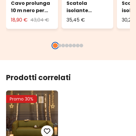
Cavo prolunga
Scatola
Scat
10 m nero per
isolante
isola
esterno
DRiBOX, 330 x
DRiBO
18,90 €
43,04 €
35,45 €
30,26
230 x 140 mm
150 x
Prodotti correlati
Promo 30%