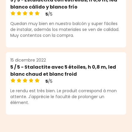
blanco cálido y blanco frío
5
/5
Valutazione media di 5 su 5 stelle
Quedan muy bien en nuestro balcón y super fáciles
de instalar, además los materiales se ven de calidad.
Muy contentos con la compra.
15 dicembre 2022
5 / 5 - Stalactite avec 5 étoiles, h 0,8 m, led
blanc chaud et blanc froid
5
/5
Valutazione media di 5 su 5 stelle
Le rendu est très bien. Le produit correspond à mon
attente. J'apprécie le faculté de prolonger un
élément.