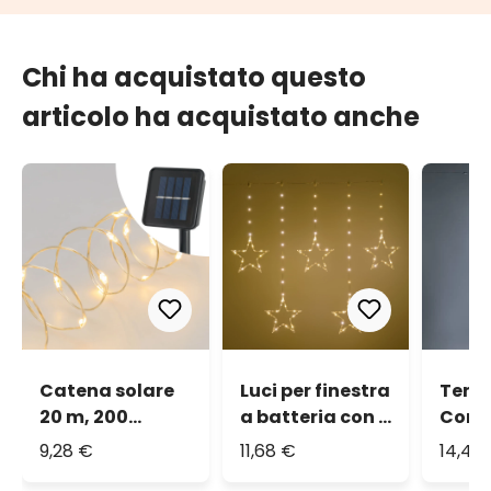
Chi ha acquistato questo
articolo ha acquistato anche
Catena solare
Luci per finestra
Tend
20 m, 200
a batteria con 5
Connec
microled
Stelle Ø 23 cm, h
metri
9,28 €
11,68 €
14,46
bianco caldo,
0,86 m, 80
bian