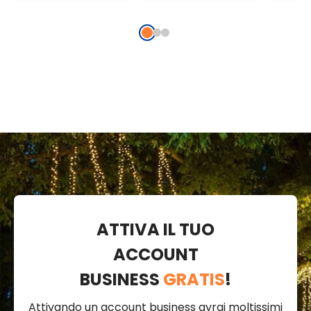
cavo argento
microled
bianco caldo
ATTIVA IL TUO
ACCOUNT
BUSINESS
GRATIS
!
Attivando un account business avrai moltissimi