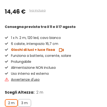
14,46 €
Iva inclusa
Consegna prevista
tra il 11 e il 17 agosto
1 x h. 2 m, 120 led, cavo bianco
6 calate, interspazio 16,7 cm
Giochi di luci + luce fissa
Funziona a batteria, corrente, solare
Prolungabile
Alimentazione NON inclusa
Uso interno ed esterno
Avvertenze d'uso
Scegli Altezza:
2 m
2 m
3 m