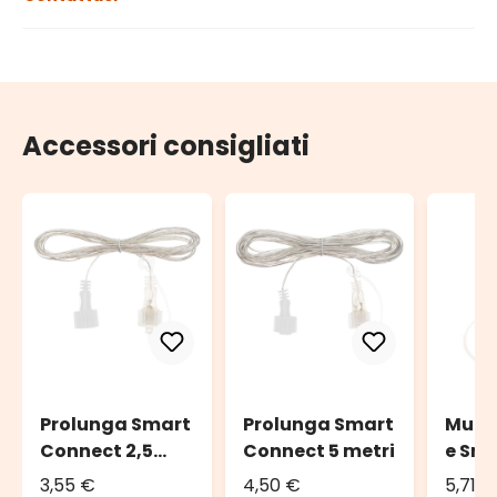
Accessori consigliati
Prolunga Smart
Prolunga Smart
Multi
Connect 2,5
Connect 5 metri
e Sm
metri
Conne
3,55 €
4,50 €
5,71 €