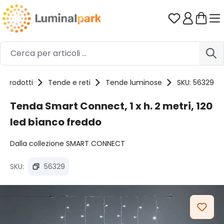
Passa al contenuto principale
Hai 0 artico
Prodotti
Tende e reti
Tende luminose
SKU: 56329
Tenda Smart Connect, 1 x h. 2 metri, 120
led bianco freddo
Dalla collezione SMART CONNECT
SKU:
56329
Salta la galleria di immagini