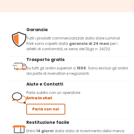
Garanzia
Tutti i prodotti commercializzati dallo store Luminal
Park sono coperti dalla
garanzia di 24 mesi
per i
difetti di conformità, ai sensi del DLgs n. 24/02.
Trasporto gratis
Su tutti gli ordini superiori a
150€
. Sono esclusi gli ordini
da parte di rivenditori e negozianti.
Aiuto e Contatti
Parla subito con un operatore
Entra in chat
Parla con noi
Restituzione facile
Entro
14 giorni
dalla data di ricevimento della merce.