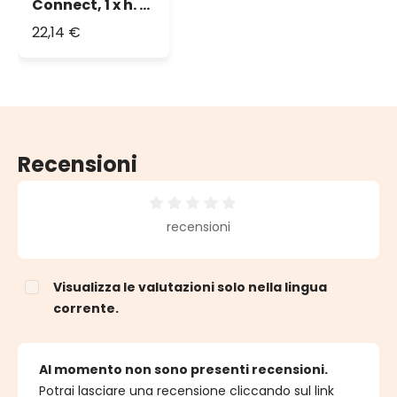
Connect, 1 x h. 3
metri, 180 led
22,14 €
bianco freddo
Recensioni
Valutazione media di 0 su 5 stelle
recensioni
Visualizza le valutazioni solo nella lingua
corrente.
Al momento non sono presenti recensioni.
Potrai lasciare una recensione cliccando sul link