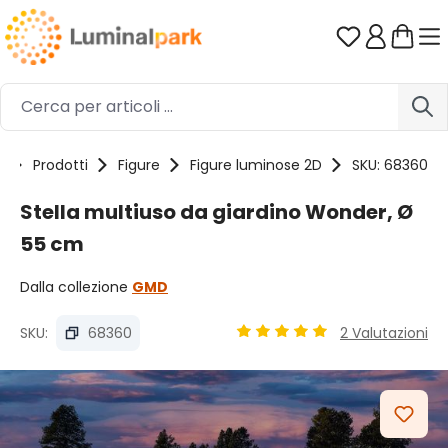
Passa al contenuto principale
Hai 0 artico
e
Prodotti
Figure
Figure luminose 2D
SKU: 68360
Stella multiuso da giardino Wonder, Ø
55 cm
Dalla collezione
GMD
SKU:
68360
2 Valutazioni
Valutazione media di 5 su 5 
Salta la galleria di immagini