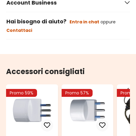
Account Business
Hai bisogno di aiuto?
Entra in chat
oppure
Contattaci
Accessori consigliati
Promo 59%
Promo 57%
Promo