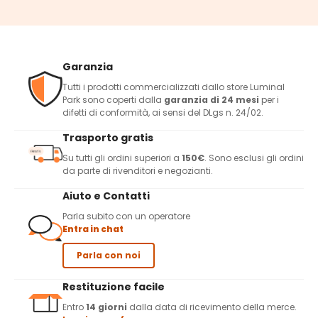
Garanzia
Tutti i prodotti commercializzati dallo store Luminal
Park sono coperti dalla
garanzia di 24 mesi
per i
difetti di conformità, ai sensi del DLgs n. 24/02.
Trasporto gratis
Su tutti gli ordini superiori a
150€
. Sono esclusi gli ordini
da parte di rivenditori e negozianti.
Aiuto e Contatti
Parla subito con un operatore
Entra in chat
Parla con noi
Restituzione facile
Entro
14 giorni
dalla data di ricevimento della merce.