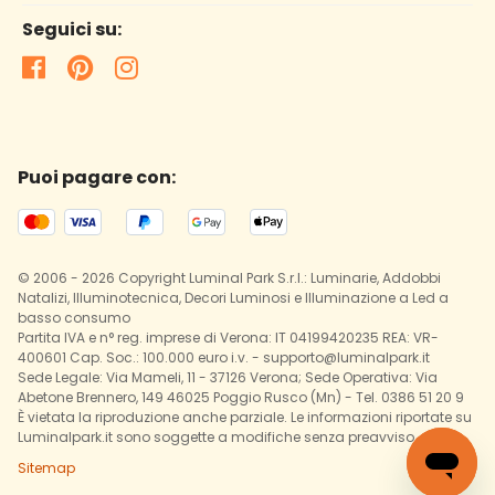
Seguici su:
Puoi pagare con:
© 2006 - 2026 Copyright Luminal Park S.r.l.: Luminarie, Addobbi
Natalizi, Illuminotecnica, Decori Luminosi e Illuminazione a Led a
basso consumo
Partita IVA e n° reg. imprese di Verona: IT 04199420235 REA: VR-
400601 Cap. Soc.: 100.000 euro i.v. - supporto@luminalpark.it
Sede Legale: Via Mameli, 11 - 37126 Verona; Sede Operativa: Via
Abetone Brennero, 149 46025 Poggio Rusco (Mn) - Tel. 0386 51 20 9
È vietata la riproduzione anche parziale. Le informazioni riportate su
Luminalpark.it sono soggette a modifiche senza preavviso.
Sitemap