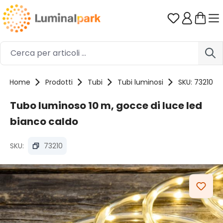
Passa al contenuto principale
Hai 0 artico
Home
Prodotti
Tubi
Tubi luminosi
SKU: 73210
Tubo luminoso 10 m, gocce di luce led
bianco caldo
SKU:
73210
Salta la galleria di immagini