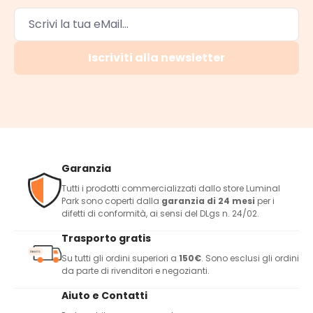
Iscriviti alla newsletter
Garanzia
Tutti i prodotti commercializzati dallo store Luminal
Park sono coperti dalla
garanzia di 24 mesi
per i
difetti di conformità, ai sensi del DLgs n. 24/02.
Trasporto gratis
Su tutti gli ordini superiori a
150€
. Sono esclusi gli ordini
da parte di rivenditori e negozianti.
Aiuto e Contatti