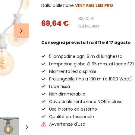
Dalla collezione
VINTAGE LED PRO
83,20 €
69,64 €
Iva inclusa
Consegna prevista
tra il 11 e il 17 agosto
5 lampadine ogni 5 m di lunghezza
Lampadine globo Ø 95 mm, attacco E27
Filamento led a spirale
Prolungabile fino a 100 m (o 1000 Watt)
Luce fissa
Non dimmerabile
Cavo di alimentazione NON incluso
Uso interno ed esterno
Qualità professionale
Avvertenze d'uso