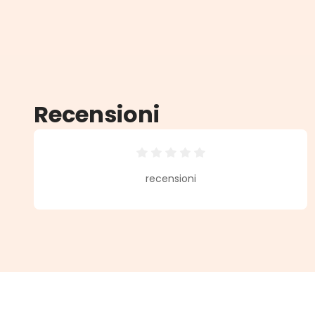
Recensioni
Valutazione media di 0 su 5 stell
recensioni