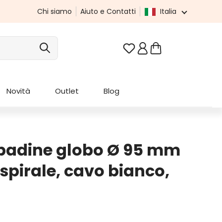
Chi siamo
Aiuto e Contatti
Italia
Hai 0 articoli nella list
Novità
Outlet
Blog
padine globo Ø 95 mm
 spirale, cavo bianco,