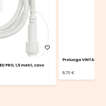
Prolunga VINTAGE LED
D PRO, 1,5 metri, cavo
8,70 €