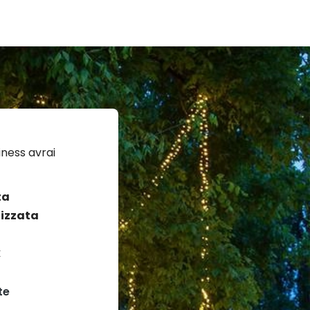
ness avrai
ta
izzata
k
te