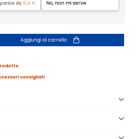
No, non mi serve
 partire da
9,14 €
Aggiungi al carrello
prodotto
ccessori consigliati