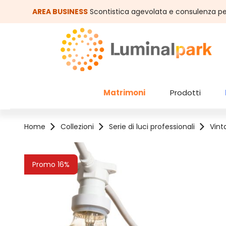
assa al contenuto principale
Salta alla ricerca
AREA BUSINESS
Scontistica agevolata e consulenza pe
Matrimoni
Prodotti
Home
Collezioni
Serie di luci professionali
Vint
Salta la galleria di immagini
Promo 16%