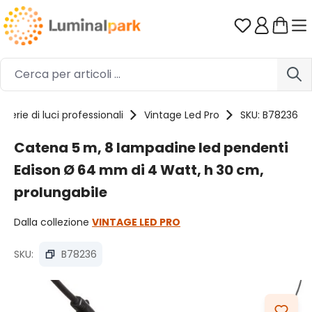
Passa al contenuto principale
Hai 0 artico
Serie di luci professionali
Vintage Led Pro
SKU: B78236
Catena 5 m, 8 lampadine led pendenti
Edison Ø 64 mm di 4 Watt, h 30 cm,
prolungabile
Dalla collezione
VINTAGE LED PRO
SKU:
B78236
Salta la galleria di immagini