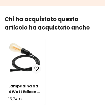
Chi ha acquistato questo
articolo ha acquistato anche
Lampadina da
4 Watt Edison Ø
64 mm a
15,74 €
sospensione, 2