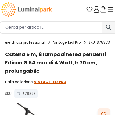
Passa al contenuto principale
Hai 0 artico
Serie di luci professionali
Vintage Led Pro
SKU: B78373
Catena 5 m, 8 lampadine led pendenti
Edison Ø 64 mm di 4 Watt, h 70 cm,
prolungabile
Dalla collezione
VINTAGE LED PRO
SKU:
B78373
Salta la galleria di immagini