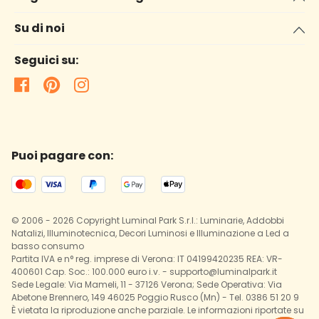
Su di noi
Seguici su:
Puoi pagare con:
© 2006 - 2026 Copyright Luminal Park S.r.l.: Luminarie, Addobbi
Natalizi, Illuminotecnica, Decori Luminosi e Illuminazione a Led a
basso consumo
Partita IVA e n° reg. imprese di Verona: IT 04199420235 REA: VR-
400601 Cap. Soc.: 100.000 euro i.v. - supporto@luminalpark.it
Sede Legale: Via Mameli, 11 - 37126 Verona; Sede Operativa: Via
Abetone Brennero, 149 46025 Poggio Rusco (Mn) - Tel. 0386 51 20 9
È vietata la riproduzione anche parziale. Le informazioni riportate su