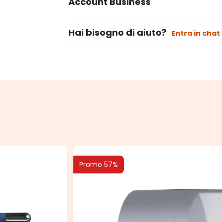
Account Business
Hai bisogno di aiuto?
Entra in chat
Promo 57%