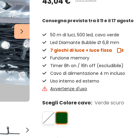
43,04 €
Consegna prevista
tra il 11 e il 17 agosto
50 m di luci, 500 led, cavo verde
Led Diamante Bubble Ø 6,8 mm
7 giochi di luce + luce fissa
Funzione memory
Timer 8h on / 16h off (escludibile)
Cavo di alimentazione 4 m incluso
Uso interno ed esterno
Avvertenze d'uso
Scegli Colore cavo:
Verde scuro