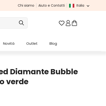
Chi siamo
Aiuto e Contatti
Italia
Hai 0 articoli nella list
Novità
Outlet
Blog
led Diamante Bubble
o verde