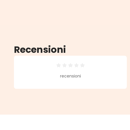
Recensioni
Valutazione media di 0 su 5 stell
recensioni