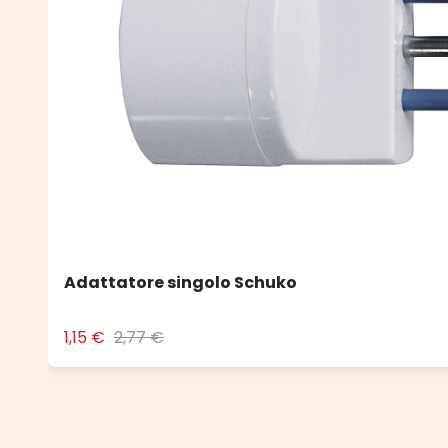
Adattatore singolo Schuko
1,15 €
2,77 €