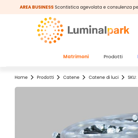
assa al contenuto principale
Salta alla ricerca
AREA BUSINESS
Scontistica agevolata e consulenza pe
Matrimoni
Prodotti
Home
Prodotti
Catene
Catene di luci
SKU:
Salta la galleria di immagini