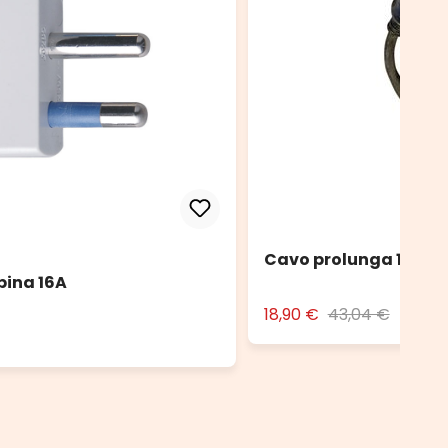
Cavo prolunga 10 m n
pina 16A
18,90 €
43,04 €