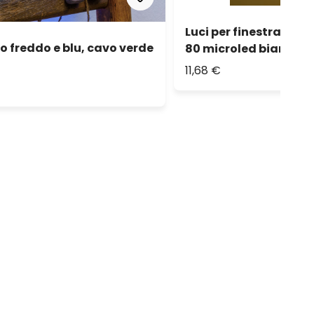
Luci per finestra a ba
o freddo e blu, cavo verde
80 microled bianco c
11,68 €