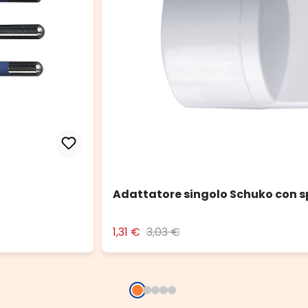
Adattatore singolo Schuko con s
1,31 €
3,03 €