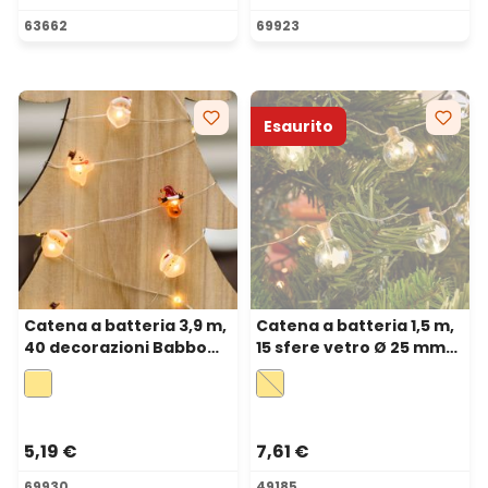
63662
69923
Esaurito
Catena a batteria 3,9 m,
Catena a batteria 1,5 m,
40 decorazioni Babbo
15 sfere vetro Ø 25 mm
Natale, renna e
stelle, microled bianco
pupazzo, microled
caldo
bianco caldo
5,19 €
7,61 €
69930
49185