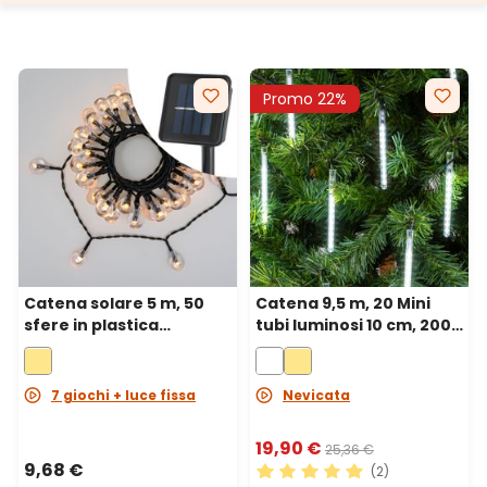
Promo 22%
Catena solare 5 m, 50
Catena 9,5 m, 20 Mini
sfere in plastica
tubi luminosi 10 cm, 200
trasparente Ø 20 mm,
led bianco freddo, cavo
led bianco caldo, cavo
verde
nero
7 giochi + luce fissa
Nevicata
19,90 €
25,36 €
9,68 €
(2)