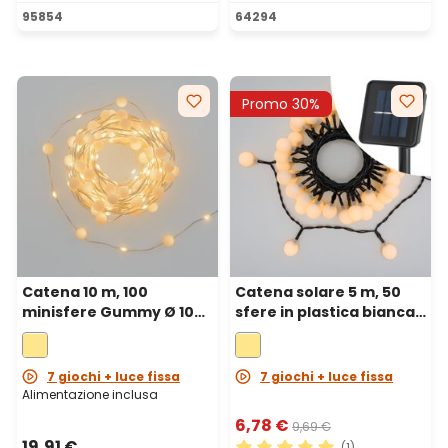
Valutazione media di 5 su 5 
95854
64294
Promo 30%
Catena 10 m, 100
Catena solare 5 m, 50
minisfere Gummy Ø 10
sfere in plastica bianca
mm, microled bianco
Ø 20 mm, led bianco
caldo, cavo metal
caldo, cavo nero
argento
7 giochi + luce fissa
7 giochi + luce fissa
Alimentazione inclusa
6,78 €
9,69 €
19,91 €
(1)