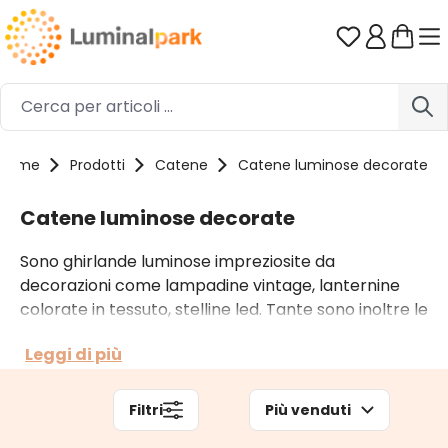
Passa al contenuto principale
Hai 0 artico
Home
Prodotti
Catene
Catene luminose decorate
Catene luminose decorate
Sono ghirlande luminose impreziosite da
decorazioni come lampadine vintage, lanternine
colorate in tessuto, stelline led. Tante sono inoltre le
catene luminose decorate con pigne, palline e altri
Leggi di più
motivi natalizi. Tra le catene decorate trovi quelle
per interno a batteria e quelle per esterno a
corrente.
Filtri
Più venduti