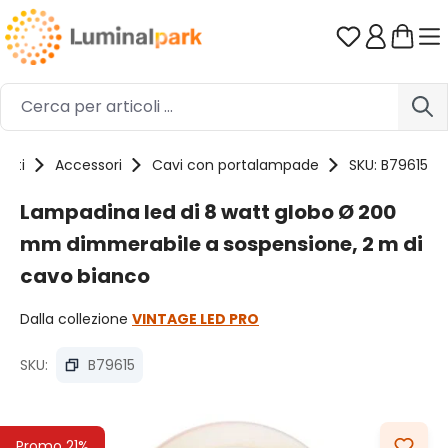
Passa al contenuto principale
Hai 0 artico
otti
Accessori
Cavi con portalampade
SKU: B79615
Lampadina led di 8 watt globo Ø 200
mm dimmerabile a sospensione, 2 m di
cavo bianco
Dalla collezione
VINTAGE LED PRO
SKU:
B79615
Salta la galleria di immagini
Promo 21%