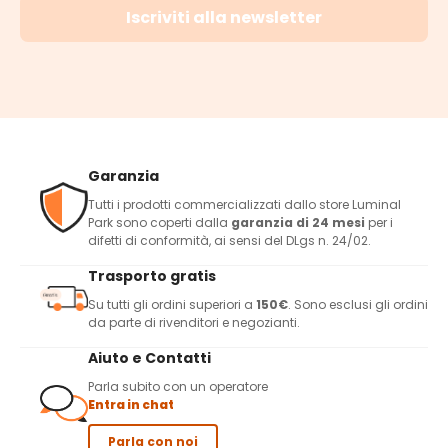
Iscriviti alla newsletter
Garanzia
Tutti i prodotti commercializzati dallo store Luminal
Park sono coperti dalla
garanzia di 24 mesi
per i
difetti di conformità, ai sensi del DLgs n. 24/02.
Trasporto gratis
Su tutti gli ordini superiori a
150€
. Sono esclusi gli ordini
da parte di rivenditori e negozianti.
Aiuto e Contatti
Parla subito con un operatore
Entra in chat
Parla con noi