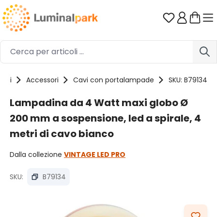
Passa al contenuto principale
Hai 0 artico
otti
Accessori
Cavi con portalampade
SKU: B79134
Lampadina da 4 Watt maxi globo Ø
200 mm a sospensione, led a spirale, 4
metri di cavo bianco
Dalla collezione
VINTAGE LED PRO
SKU:
B79134
Salta la galleria di immagini