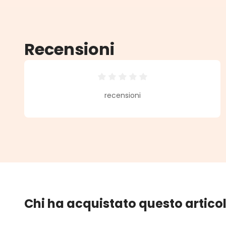
Recensioni
Valutazione media di 0 su 5 stell
recensioni
Chi ha acquistato questo artico