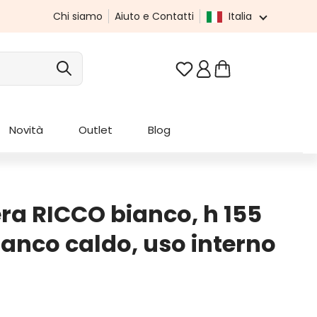
Chi siamo
Aiuto e Contatti
Italia
Hai 0 articoli nella list
Novità
Outlet
Blog
ra RICCO bianco, h 155
ianco caldo, uso interno