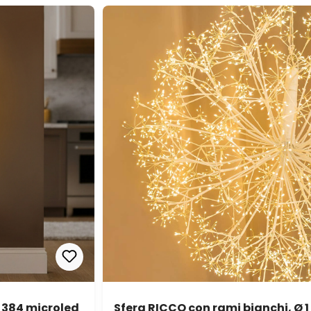
 384 microled
Sfera RICCO con rami bianchi, Ø 