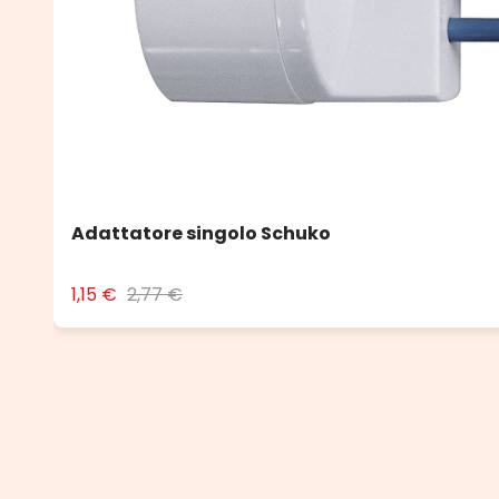
Adattatore singolo Schuko
1,15 €
2,77 €