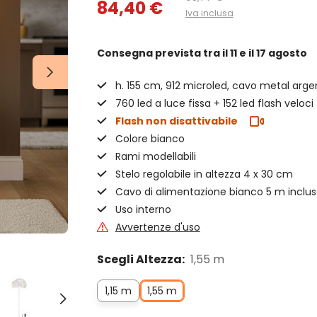
84,40 €
Iva inclusa
Consegna prevista
tra il 11 e il 17 agosto
h. 155 cm, 912 microled, cavo metal arge
760 led a luce fissa + 152 led flash veloci
Flash non disattivabile
Colore bianco
Rami modellabili
Stelo regolabile in altezza 4 x 30 cm
Cavo di alimentazione bianco 5 m inclu
Uso interno
Avvertenze d'uso
Scegli Altezza:
1,55 m
1,15 m
1,55 m