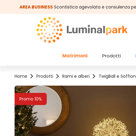
assa al contenuto principale
Salta alla ricerca
AREA BUSINESS
Scontistica agevolata e consulenza pe
Matrimoni
Prodotti
Home
Prodotti
Rami e alberi
TwigBall e Soffion
Salta la galleria di immagini
Promo 10%