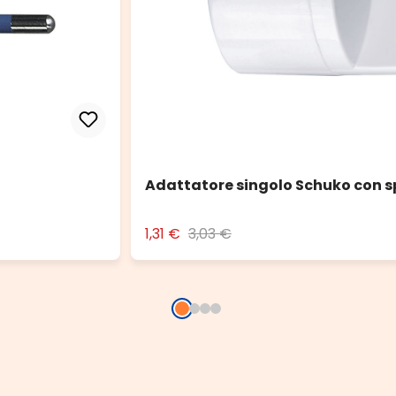
Adattatore singolo Schuko con s
1,31 €
3,03 €