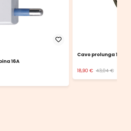
Cavo prolunga 10 m n
pina 16A
18,90 €
43,04 €