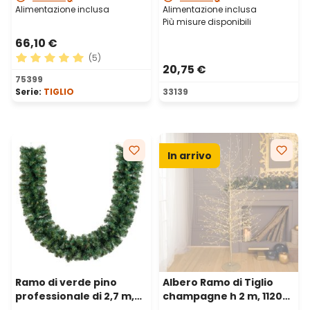
Alimentazione inclusa
Alimentazione inclusa
Più misure disponibili
66,10 €
(5)
20,75 €
Valutazione media di 5 su 5 stelle
75399
Serie:
TIGLIO
33139
In arrivo
Ramo di verde pino
Albero Ramo di Tiglio
professionale di 2,7 m,
champagne h 2 m, 1120