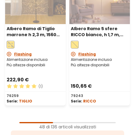
Albero Ramo di Tiglio
Albero Ramo 5 sfere
marrone h 2,3 m, 1560
RICCO bianco, h 1,7 m,
microled bianco caldo,
1800 microled bianco
uso interno
caldo, uso interno
Flashing
Flashing
Alimentazione inclusa
Alimentazione inclusa
Più altezze disponibili
Più altezze disponibili
222,90 €
150,65 €
(1)
Valutazione media di 5 su 5 stelle
76259
79243
Serie:
TIGLIO
Serie:
RICCO
1
Pagina
48 di 136 articoli visualizzati
2