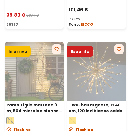
101,46 €
39,89 €
58,41 €
77522
75337
Serie:
RICCO
In arrivo
Esaurito
Ramo Tiglio marrone 3
TWIGball argento, Ø 40
m, 504 microled bianco
cm, 120 led bianco caldo
caldo, cavo metal rame,
uso interno
Flashing
Flashing