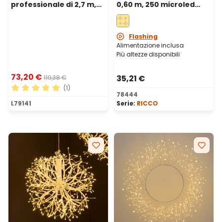
professionale di 2,7 m,
0,60 m, 250 microled
618 rami, Ø 14-45 cm
bianco caldo, uso
interno
Flashing
Alimentazione inclusa
Più altezze disponibili
73,20 €
35,21 €
119,38 €
(1)
78444
Valutazione media di 5 su 5 stelle
L79141
Serie:
RICCO