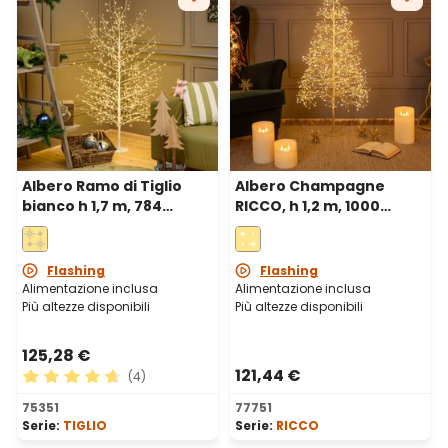
Albero Ramo di Tiglio
Albero Champagne
bianco h 1,7 m, 784
RICCO, h 1,2 m, 1000
microled bianco caldo,
microled bianco caldo e
uso interno
bianco freddo, uso
interno
Flashing
Flashing
Alimentazione inclusa
Alimentazione inclusa
Più altezze disponibili
Più altezze disponibili
125,28 €
121,44 €
(4)
Valutazione media di 4.75 su 5 stelle
75351
77751
Serie:
TIGLIO
Serie:
RICCO