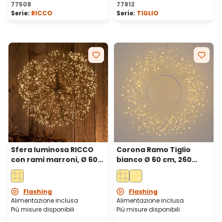
77508
77812
Serie:
RICCO
Serie:
TIGLIO
Sfera luminosa RICCO
Corona Ramo Tiglio
con rami marroni, Ø 60
bianco Ø 60 cm, 260
cm, 1200 microled
microled bianco caldo,
bianco caldo, uso
uso interno
interno
Flashing
Flashing
Alimentazione inclusa
Alimentazione inclusa
Più misure disponibili
Più misure disponibili