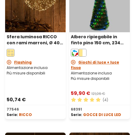
Sfera luminosa RICCO
Albero ripiegabile in
con rami marroni, Ø 40
finto pino 150 cm, 234
cm, 576 microled bianco
Gocce di Luce Pixel led
caldo, uso interno
RGB cambiacolore
Flashing
Giochi di luce + luce
Alimentazione inclusa
fissa
Più misure disponibili
Alimentazione inclusa
Più misure disponibili
59,90 €
121,06 €
50,74 €
(4)
Valutazione media di 5 su 5 
77546
68391
Serie:
RICCO
Serie:
GOCCE DI LUCE LED