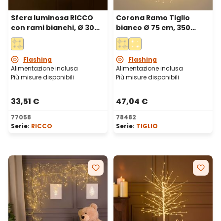
Sfera luminosa RICCO
Corona Ramo Tiglio
con rami bianchi, Ø 30
bianco Ø 75 cm, 350
cm, 384 microled bianco
microled bianco caldo,
caldo, uso interno
uso interno
Flashing
Flashing
Alimentazione inclusa
Alimentazione inclusa
Più misure disponibili
Più misure disponibili
33,51 €
47,04 €
77058
78482
Serie:
RICCO
Serie:
TIGLIO