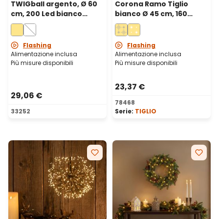
TWIGball argento, Ø 60
Corona Ramo Tiglio
cm, 200 Led bianco
bianco Ø 45 cm, 160
caldo
microled bianco caldo,
uso interno
Flashing
Flashing
Alimentazione inclusa
Alimentazione inclusa
Più misure disponibili
Più misure disponibili
23,37 €
29,06 €
78468
33252
Serie:
TIGLIO