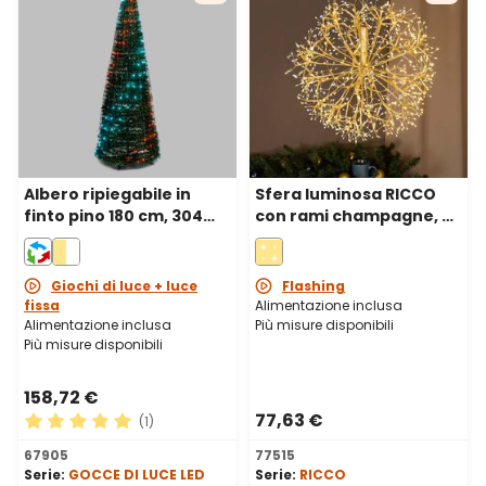
Albero ripiegabile in
Sfera luminosa RICCO
finto pino 180 cm, 304
con rami champagne, Ø
Gocce di Luce Pixel led
50 cm, 912 microled
RGB cambiacolore
bianco caldo e bianco
freddo, uso interno
Giochi di luce + luce
Flashing
fissa
Alimentazione inclusa
Alimentazione inclusa
Più misure disponibili
Più misure disponibili
158,72 €
77,63 €
(1)
Valutazione media di 5 su 5 stelle
67905
77515
Serie:
GOCCE DI LUCE LED
Serie:
RICCO