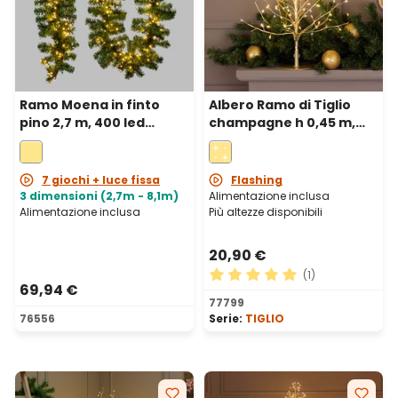
Ramo Moena in finto
Albero Ramo di Tiglio
pino 2,7 m, 400 led
champagne h 0,45 m,
integrati bianco caldo,
108 microled bianco
prolungabile
caldo e bianco freddo,
uso interno
7 giochi + luce fissa
Flashing
3 dimensioni (2,7m - 8,1m)
Alimentazione inclusa
Alimentazione inclusa
Più altezze disponibili
20,90 €
(1)
69,94 €
Valutazione media di 5 su 5 
77799
76556
Serie:
TIGLIO