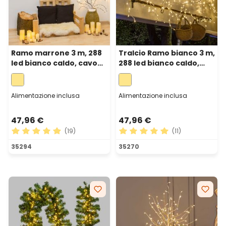
Ramo marrone 3 m, 288
Tralcio Ramo bianco 3 m,
led bianco caldo, cavo
288 led bianco caldo,
marrone
cavo bianco
Alimentazione inclusa
Alimentazione inclusa
47,96 €
47,96 €
(19)
(11)
Valutazione media di 4.89 su 5 stelle
Valutazione media di 5 su 5 
35294
35270