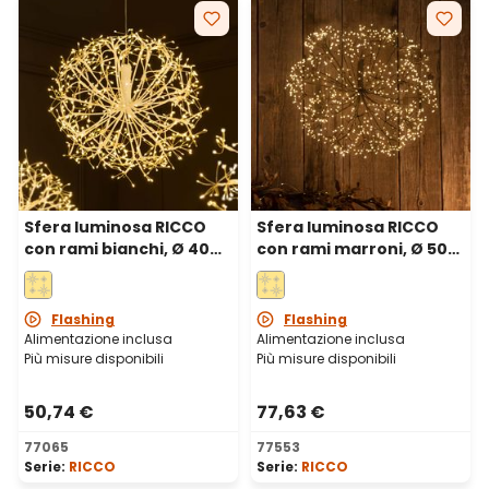
Sfera luminosa RICCO
Sfera luminosa RICCO
con rami bianchi, Ø 40
con rami marroni, Ø 50
cm, 576 microled bianco
cm, 912 microled bianco
caldo, uso interno
caldo, uso interno
Flashing
Flashing
Alimentazione inclusa
Alimentazione inclusa
Più misure disponibili
Più misure disponibili
50,74 €
77,63 €
77065
77553
Serie:
RICCO
Serie:
RICCO