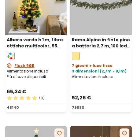
Albero verde h 1 m, fibre
Ramo Alpino in finto pino
ottiche multicolor, 95
a batteria 2,7 m, 100 led
led RGB e bianco caldo
integrati bianco caldo
Flash RGB
7 giochi + luce fissa
Alimentazione inclusa
3 dimensioni (2,7m - 8,1m)
Più altezze disponibili
Alimentazione inclusa
65,34 €
52,26 €
(8)
Valutazione media di 5 su 5 stelle
48140
79830