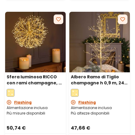
Sfera luminosa RICCO
Albero Ramo di Tiglio
con rami champagne, Ø
champagne h 0,9 m, 240
40 cm, 576 microled
microled bianco caldo e
bianco caldo e bianco
bianco freddo, uso
freddo, uso interno
interno
Flashing
Flashing
Alimentazione inclusa
Alimentazione inclusa
Più misure disponibili
Più altezze disponibili
50,74 €
47,66 €