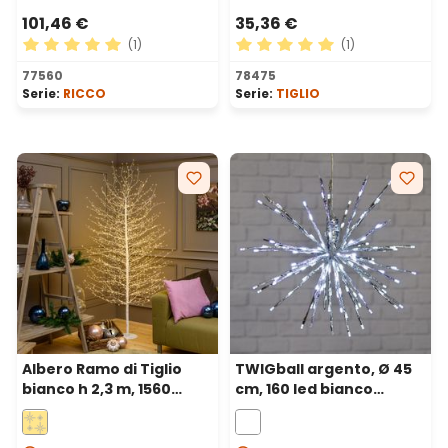
101,46 €
35,36 €
(1)
(1)
Valutazione media di 5 su 5 stelle
Valutazione media di 5 su 5 
77560
78475
Serie:
RICCO
Serie:
TIGLIO
Albero Ramo di Tiglio
TWIGball argento, Ø 45
bianco h 2,3 m, 1560
cm, 160 led bianco
microled bianco caldo,
freddo
uso interno