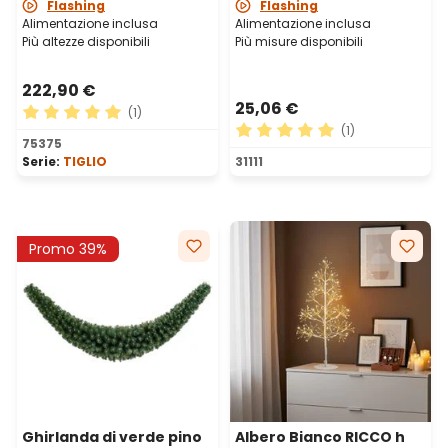
Flashing
Flashing
Alimentazione inclusa
Alimentazione inclusa
Più altezze disponibili
Più misure disponibili
222,90 €
25,06 €
(1)
(1)
Valutazione media di 5 su 5 stelle
75375
Valutazione media di 5 su 5 
Serie:
TIGLIO
31111
Promo 39%
Ghirlanda di verde pino
Albero Bianco RICCO h