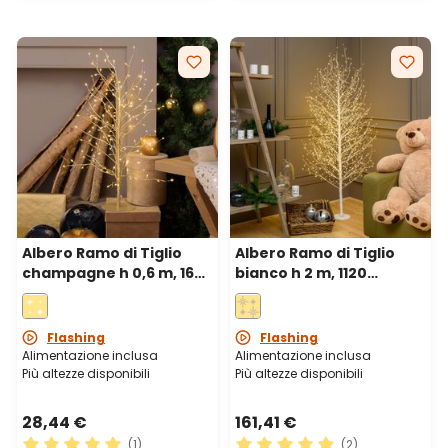
Albero Ramo di Tiglio
Albero Ramo di Tiglio
champagne h 0,6 m, 160
bianco h 2 m, 1120
microled bianco caldo e
microled bianco caldo,
bianco freddo, uso
uso interno
interno
Flashing
Flashing
Alimentazione inclusa
Alimentazione inclusa
Più altezze disponibili
Più altezze disponibili
28,44 €
161,41 €
(1)
(2)