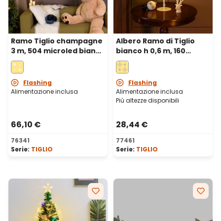
Ramo Tiglio champagne
Albero Ramo di Tiglio
3 m, 504 microled bianco
bianco h 0,6 m, 160
caldo e freddo, cavo
microled bianco caldo,
metal argento, uso
uso interno
interno
Flashing
Flashing
Alimentazione inclusa
Alimentazione inclusa
Più altezze disponibili
66,10 €
28,44 €
76341
77461
Serie:
TIGLIO
Serie:
TIGLIO