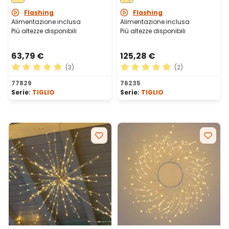
bianco freddo, uso
uso interno
interno
Flashing
Flashing
Alimentazione inclusa
Alimentazione inclusa
Più altezze disponibili
Più altezze disponibili
63,79 €
125,28 €
(3)
(2)
Valutazione media di 5 su 5 stelle
Valutazione media di 5 su 5 
77829
76235
Serie:
TIGLIO
Serie:
TIGLIO