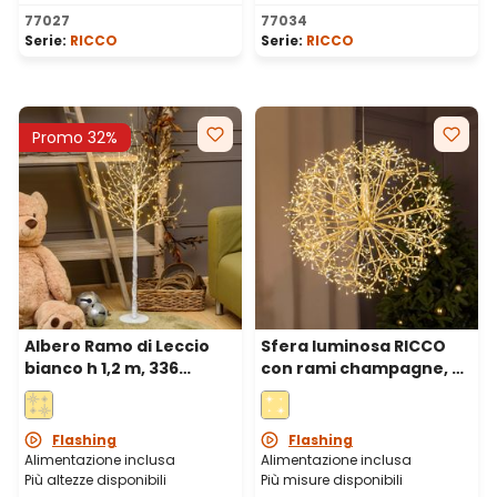
77027
77034
Serie:
RICCO
Serie:
RICCO
Promo 32%
Albero Ramo di Leccio
Sfera luminosa RICCO
bianco h 1,2 m, 336
con rami champagne, Ø
microled bianco caldo,
60 cm, 1200 microled
uso interno
bianco caldo e bianco
freddo, uso interno
Flashing
Flashing
Alimentazione inclusa
Alimentazione inclusa
Più altezze disponibili
Più misure disponibili