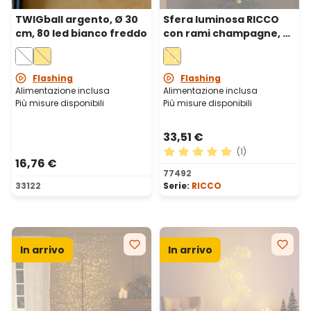
TWIGball argento, Ø 30
Sfera luminosa RICCO
cm, 80 led bianco freddo
con rami champagne, Ø
30 cm, 384 microled
bianco caldo e bianco
freddo, uso interno
Flashing
Flashing
Alimentazione inclusa
Alimentazione inclusa
Più misure disponibili
Più misure disponibili
33,51 €
(1)
16,76 €
Valutazione media di 5 su 5 
77492
33122
Serie:
RICCO
In arrivo
In arrivo