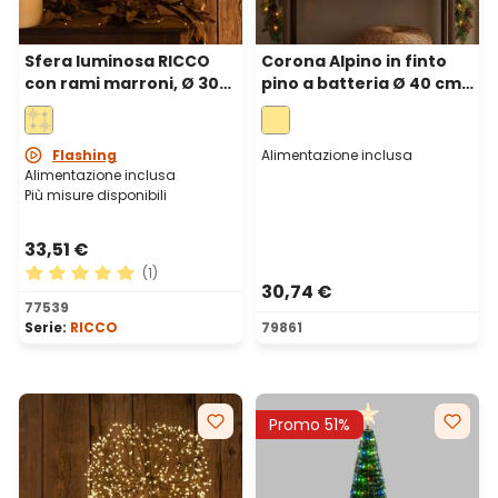
Sfera luminosa RICCO
Corona Alpino in finto
con rami marroni, Ø 30
pino a batteria Ø 40 cm,
cm, 384 microled bianco
con pigne e bacche, 50
caldo, uso interno
led integrati bianco
caldo
Flashing
Alimentazione inclusa
Alimentazione inclusa
Più misure disponibili
33,51 €
(1)
30,74 €
Valutazione media di 5 su 5 stelle
77539
Serie:
RICCO
79861
Promo 51%