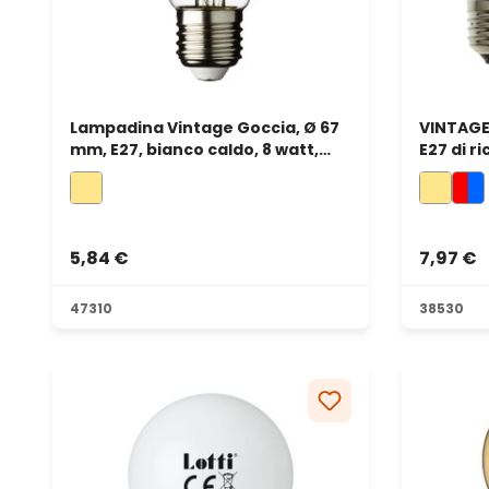
Lampadina Vintage Goccia, Ø 67
VINTAGE 
mm, E27, bianco caldo, 8 watt,
E27 di r
dimmerabile
led bian
5,84 €
7,97 €
47310
38530