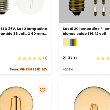
LED 36V, Set 2 lampadine
Set di 20 lampadine Fila
icambio 36 volt, Ø 60 mm,
bianco caldo E14, 12 volt
co caldo
21,37 €
(2)
Valutazione media di 5 su 5 stelle
Valutaz
Serie:
VINTAGE LED 36V
42254