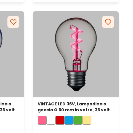
ina a
VINTAGE LED 36V, Lampadina a
36 volt,
goccia Ø 60 mm in vetro, 36 volt,
led a spirale, rosa