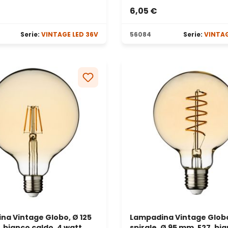
6,05 €
Serie:
VINTAGE LED 36V
56084
Serie:
VINTAG
na Vintage Globo, Ø 125
Lampadina Vintage Globo
 bianco caldo, 4 watt
spirale, Ø 95 mm, E27, bi