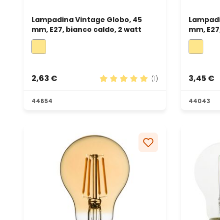
Lampadina Vintage Globo, 45
Lampadi
mm, E27, bianco caldo, 2 watt
mm, E27,
2,63 €
3,45 €
(1)
Valutazione media di 5 su 5 stel
44654
44043