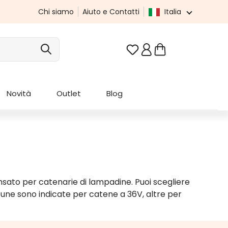
Chi siamo
Aiuto e Contatti
Italia
Hai 0 articoli nella list
Novità
Outlet
Blog
nsato per catenarie di lampadine. Puoi scegliere
lcune sono indicate per catene a 36V, altre per