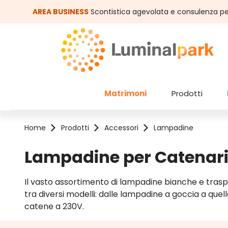
assa al contenuto principale
Salta alla ricerca
AREA BUSINESS
Scontistica agevolata e consulenza pe
Matrimoni
Prodotti
Home
Prodotti
Accessori
Lampadine
Lampadine per Catenar
Il vasto assortimento di lampadine bianche e traspa
tra diversi modelli: dalle lampadine a goccia a quel
catene a 230V.