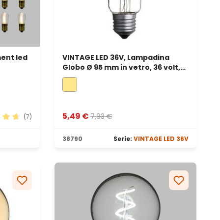
ment led
VINTAGE LED 36V, Lampadina
Globo Ø 95 mm in vetro, 36 volt,
filament led bianco caldo
5,49 €
7,83 €
(7)
ione media di 4.86 su 5 stelle
38790
Serie:
VINTAGE LED 36V