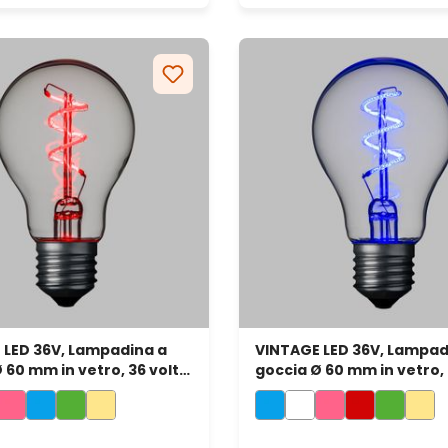
 LED 36V, Lampadina a
VINTAGE LED 36V, Lampad
 60 mm in vetro, 36 volt,
goccia Ø 60 mm in vetro, 
rale, rosso
led a spirale, blu