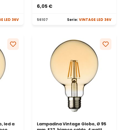
6,05 €
E LED 36V
56107
Serie:
VINTAGE LED 36V
, led a
Lampadina Vintage Globo, Ø 95
anco
mm, E27, bianco caldo, 4 watt,