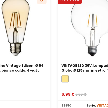
na Vintage Edison, Ø 64
VINTAGE LED 36V, Lampad
 bianco caldo, 4 watt
Globo Ø 125 mm in vetro, 
filament led bianco cald
6,99 €
9,99 €
38950
Serie:
VINTAG