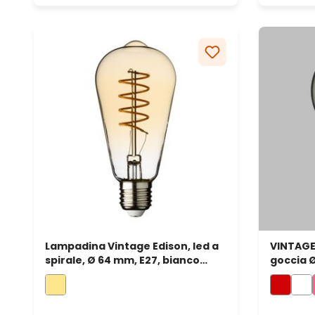
Lampadina Vintage Edison, led a
VINTAGE
spirale, Ø 64 mm, E27, bianco
goccia Ø
caldo, 4 watt
led a spi