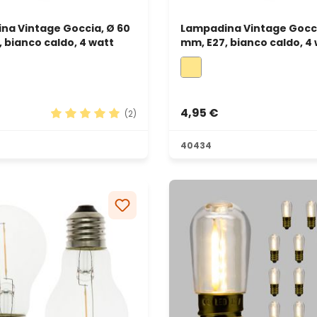
na Vintage Goccia, Ø 60
Lampadina Vintage Gocci
 bianco caldo, 4 watt
mm, E27, bianco caldo, 4 
dimmerabile
4,95 €
(2)
le
Valutazione media di 5 su 5 stelle
40434