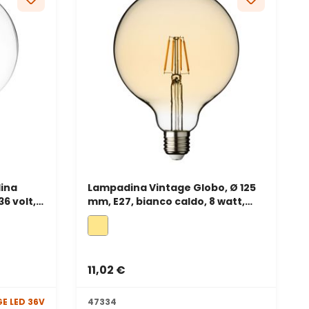
ina
Lampadina Vintage Globo, Ø 125
36 volt,
mm, E27, bianco caldo, 8 watt,
o
dimmerabile
11,02 €
E LED 36V
47334