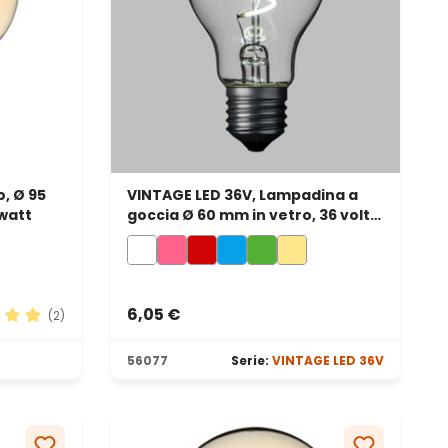
, Ø 95
VINTAGE LED 36V, Lampadina a
 watt
goccia Ø 60 mm in vetro, 36 volt,
led a spirale, bianco freddo
6,05 €
(2)
ione media di 5 su 5 stelle
56077
Serie:
VINTAGE LED 36V