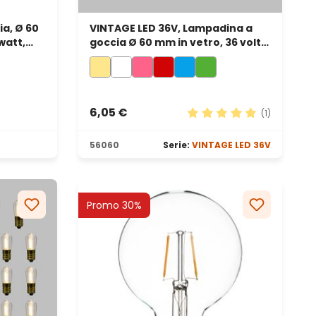
a, Ø 60
VINTAGE LED 36V, Lampadina a
watt,
goccia Ø 60 mm in vetro, 36 volt,
led a spirale, bianco caldo
6,05 €
(1)
Valutazione media di 5 s
56060
Serie:
VINTAGE LED 36V
Promo 30%