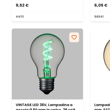
9,52 €
6,05 €
44111
56541
VINTAGE LED 36V, Lampadina a
Lampadi
goccia Ø 60 mm in vetro, 36 volt,
mm, E27,