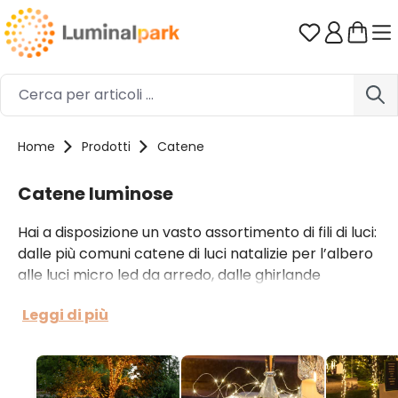
Passa al contenuto principale
Hai 0 artico
Home
Prodotti
Catene
Catene luminose
Hai a disposizione un vasto assortimento di fili di luci:
dalle più comuni catene di luci natalizie per l’albero
alle luci micro led da arredo, dalle ghirlande
luminose decorate alle catenarie di lampadine
Leggi di più
vintage per feste. Ogni tipologia si declina in diversi
modelli a pile o a corrente, disponibili in molteplici
lunghezze e funzionalità.