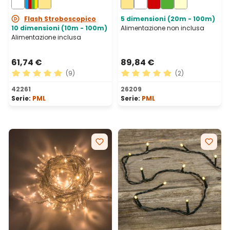
prolungabile
prolungabile, IP67
Flash Stroboscopico
5 dimensioni (20m - 100m)
10 dimensioni (10m - 100m)
Alimentazione non inclusa
Alimentazione inclusa
61,74 €
89,84 €
(9)
(2)
Valutazione media di 5 su 5 stelle
Valutazione media di 5 su 5 
42261
26209
Serie:
PML
Serie:
PML