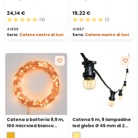
24,14 €
19,22 €
(9)
(1)
Valutazione media di 4.89 su 5 stelle
Valutazione media di 5 su 5 
41998
41967
Serie:
Catene nastro di luci
Serie:
Catene nastro di luci
Catena a batteria 9,9 m,
Catena 5 m, 8 lampadine
100 microled bianco
led globo Ø 45 mm di 2
extra caldo, cavo metal
watt, cavo nero,