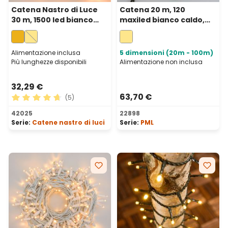
Catena Nastro di Luce
Catena 20 m, 120
30 m, 1500 led bianco
maxiled bianco caldo,
extra caldo, cavo verde
cavo verde,
prolungabile, IP67
Alimentazione inclusa
5 dimensioni (20m - 100m)
Più lunghezze disponibili
Alimentazione non inclusa
32,29 €
63,70 €
(5)
Valutazione media di 4.8 su 5 stelle
42025
22898
Serie:
Catene nastro di luci
Serie:
PML