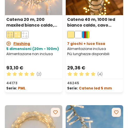
Catena 20 m, 200
Catena 40 m, 1000 led
maxiled bianco caldo,
bianco caldo, cavo
cavo bianco,
verde
prolungabile, IP67
Flashing
7 giochi + luce fissa
5 dimensioni (20m - 100m)
Alimentazione inclusa
Alimentazione non inclusa
Più lunghezze disponibili
93,10 €
29,36 €
(2)
(4)
Valutazione media di 5 su 5 stelle
Valutazione media di 5 su 5 
44173
46245
Serie:
PML
Serie:
Catene led 5 mm