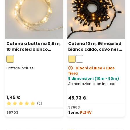
Catena a batteria 0,9 m,
Catena 10 m, 96 maxiled
10 microled bianco
bianco caldo, cavo nero,
caldo, cavo metal
prolungabile
argento, micro
portabatterie
Batterie incluse
Giochi di luce + luce
fissa
5 dimensioni (10m - 50m)
Alimentazione non inclusa
1,45 €
45,73 €
(2)
37663
Valutazione media di 5 su 5 stelle
65703
Serie:
PL24V