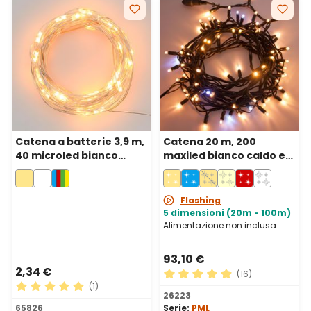
Catena a batterie 3,9 m,
Catena 20 m, 200
40 microled bianco
maxiled bianco caldo e
caldo, cavo metal
bianco freddo, cavo
argento
verde, prolungabile, IP67
Flashing
5 dimensioni (20m - 100m)
Alimentazione non inclusa
93,10 €
2,34 €
(16)
(1)
Valutazione media di 4.88 su
26223
Valutazione media di 5 su 5 stelle
65826
Serie:
PML