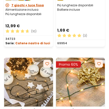
portabatterie
7 giochi + luce fissa
Più lunghezze disponibili
Alimentazione inclusa
Batterie incluse
Più lunghezze disponibili
12,99 €
1,69 €
(10)
(3)
Valutazione media di 4.8 su 5 stelle
34723
Valutazione media di 5 su 5 
Serie:
Catene nastro di luci
69954
Promo 60%