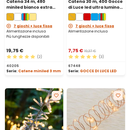
Catena 34 m, 480
Catena 30 m, 400 Gocce
miniled bianco extra
di Luce led ultra luminosi
caldo, cavo verde
bianco extra caldo, cavo
verde
7 giochi + luce fissa
7 giochi + luce fissa
Alimentazione inclusa
Alimentazione inclusa
Più lunghezze disponibili
19,75 €
7,75 €
19,37 €
(2)
(3)
Valutazione media di 5 su 5 stelle
Valutazione media di 5 su 5 
40205
67448
Serie:
Catene miniled 3 mm
Serie:
GOCCE DI LUCE LED