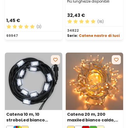
Più lunghezze disponibili
32,43 €
1,45 €
(16)
(3)
Valutazione media di 4.88 su
34822
Valutazione media di 5 su 5 stelle
69947
Serie:
Catene nastro di luci
Catena 10 m, 10
Catena 20 m, 200
stroboLed bianco
maxiled bianco caldo,
freddo, cavo nero,
cavo bianco,