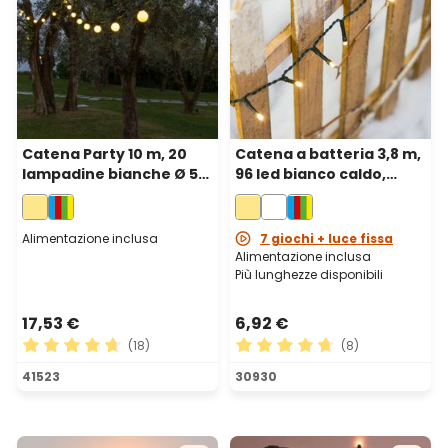
Catena Party 10 m, 20
Catena a batteria 3,8 m,
lampadine bianche Ø 50
96 led bianco caldo,
mm, led bianco caldo,
cavo verde
cavo nero
Alimentazione inclusa
7 giochi + luce fissa
Alimentazione inclusa
Più lunghezze disponibili
17,53 €
6,92 €
(18)
(8)
Valutazione media di 4.72 su 5 stelle
Valutazione media di 4.63 su
41523
30930