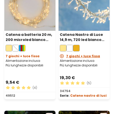
Catena a batteria 20 m,
Catena Nastro di Luce
200 microled bianco
14,9 m, 720 led bianco
caldo, cavo metal
caldo, cavo trasparente
argento
7 giochi + luce fissa
7 giochi + luce fissa
Alimentazione inclusa
Alimentazione inclusa
Più lunghezze disponibili
Più lunghezze disponibili
19,30 €
9,54 €
(5)
(4)
Valutazione media di 5 su 5 
34754
Valutazione media di 5 su 5 stelle
49512
Serie:
Catene nastro di luci