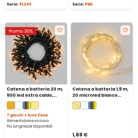
Serie:
PL24V
Serie:
PML
Promo 30%
Catena a batteria 20 m,
Catena a batteria 1,9 m,
500 led extra caldo,
20 microled bianco
cavo verde, con
caldo, cavo metal
telecomando
argento, micro
portabatterie
7 giochi + luce fissa
Alimentazione inclusa
Più lunghezze disponibili
1,69 €