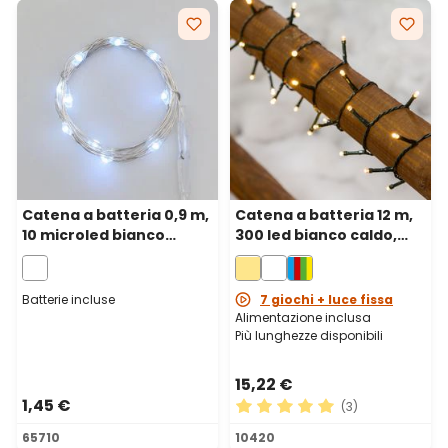
Catena a batteria 0,9 m,
Catena a batteria 12 m,
10 microled bianco
300 led bianco caldo,
freddo, cavo metal
cavo verde
argento, micro
portabatterie
Batterie incluse
7 giochi + luce fissa
Alimentazione inclusa
Più lunghezze disponibili
15,22 €
1,45 €
(3)
Valutazione media di 5 su 5 
65710
10420