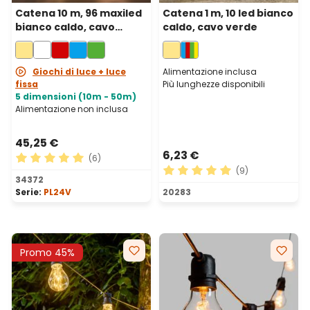
Catena 10 m, 96 maxiled
Catena 1 m, 10 led bianco
bianco caldo, cavo
caldo, cavo verde
trasparente,
prolungabile
Giochi di luce + luce
Alimentazione inclusa
fissa
Più lunghezze disponibili
5 dimensioni (10m - 50m)
Alimentazione non inclusa
45,25 €
6,23 €
(6)
(9)
Valutazione media di 5 su 5 stelle
34372
Valutazione media di 5 su 5 
Serie:
PL24V
20283
Promo 45%