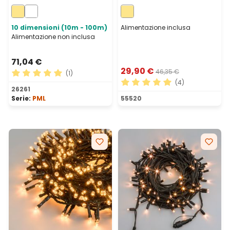
cavo bianco,
mm, led bianco caldo,
prolungabile, IP67
cavo nero
10 dimensioni (10m - 100m)
Alimentazione inclusa
Alimentazione non inclusa
71,04 €
29,90 €
46,35 €
(1)
(4)
Valutazione media di 5 su 5 stelle
26261
Valutazione media di 5 su 5 
Serie:
PML
55520