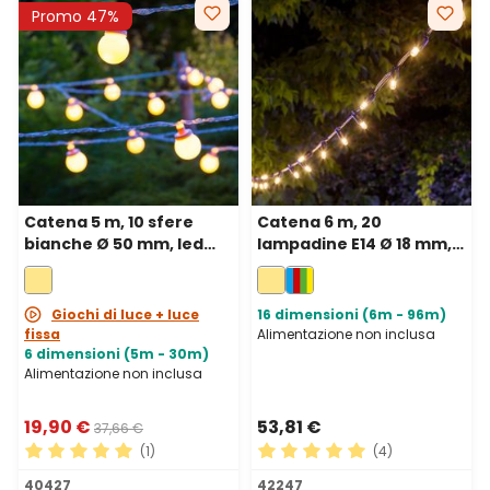
Promo 47%
Catena 5 m, 10 sfere
Catena 6 m, 20
bianche Ø 50 mm, led
lampadine E14 Ø 18 mm,
bianco caldo, cavo
filament led bianco
trasparente,
caldo, prolungabile,
prolungabile
senza presa
Giochi di luce + luce
16 dimensioni (6m - 96m)
fissa
Alimentazione non inclusa
6 dimensioni (5m - 30m)
Alimentazione non inclusa
19,90 €
53,81 €
37,66 €
(1)
(4)
Valutazione media di 5 su 5 stelle
Valutazione media di 5 su 5 
40427
42247