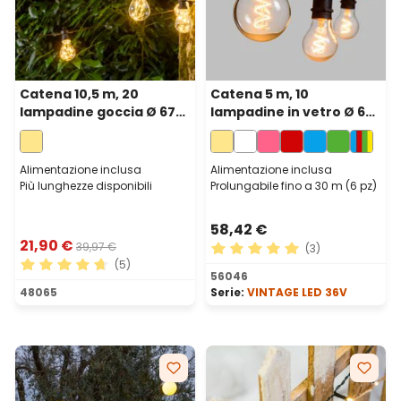
Catena 10,5 m, 20
Catena 5 m, 10
lampadine goccia Ø 67
lampadine in vetro Ø 60
mm, 200 microled
mm, led bianco caldo a
bianco caldo, cavo nero
spirale, prolungabile
Alimentazione inclusa
Alimentazione inclusa
Più lunghezze disponibili
Prolungabile fino a 30 m (6 pz)
58,42 €
21,90 €
39,97 €
(3)
(5)
Valutazione media di 5 su 5 
56046
Valutazione media di 4.8 su 5 stelle
48065
Serie:
VINTAGE LED 36V