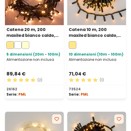
Catena 20 m, 200
Catena 10 m, 200
maxiled bianco caldo,
maxiled bianco caldo,
cavo verde,
cavo verde,
prolungabile, IP67
prolungabile, IP67
5 dimensioni (20m - 100m)
10 dimensioni (10m - 100m)
Alimentazione non inclusa
Alimentazione non inclusa
89,84 €
71,04 €
(2)
(1)
Valutazione media di 5 su 5 stelle
Valutazione media di 5 su 5 
26162
73524
Serie:
PML
Serie:
PML