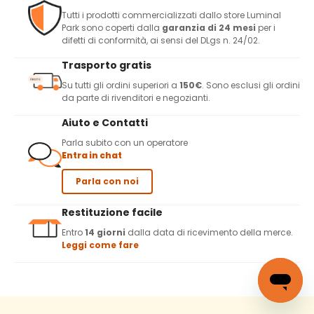
Tutti i prodotti commercializzati dallo store Luminal
Park sono coperti dalla
garanzia di 24 mesi
per i
difetti di conformità, ai sensi del DLgs n. 24/02.
Trasporto gratis
Su tutti gli ordini superiori a
150€
. Sono esclusi gli ordini
da parte di rivenditori e negozianti.
Aiuto e Contatti
Parla subito con un operatore
Entra in chat
Parla con noi
Restituzione facile
Entro
14 giorni
dalla data di ricevimento della merce.
Leggi come fare