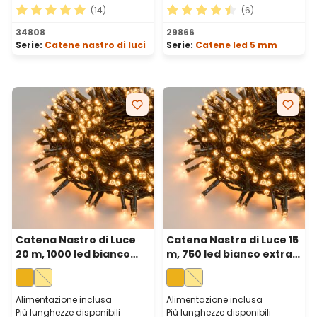
(14)
(6)
Valutazione media di 5 su 5 stelle
Valutazione media di 4.5 su 
34808
29866
Serie:
Catene nastro di luci
Serie:
Catene led 5 mm
Catena Nastro di Luce
Catena Nastro di Luce 15
20 m, 1000 led bianco
m, 750 led bianco extra
extra caldo, cavo verde
caldo, cavo verde
Alimentazione inclusa
Alimentazione inclusa
Più lunghezze disponibili
Più lunghezze disponibili