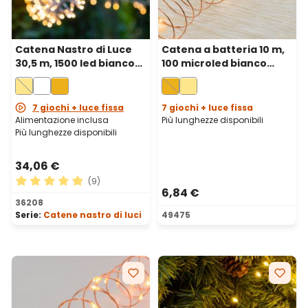
Catena Nastro di Luce
Catena a batteria 10 m,
30,5 m, 1500 led bianco
100 microled bianco
caldo, cavo trasparente
extra caldo, cavo metal
rame
7 giochi + luce fissa
7 giochi + luce fissa
Alimentazione inclusa
Più lunghezze disponibili
Più lunghezze disponibili
34,06 €
(9)
6,84 €
Valutazione media di 4.89 su 5 stelle
36208
Serie:
Catene nastro di luci
49475