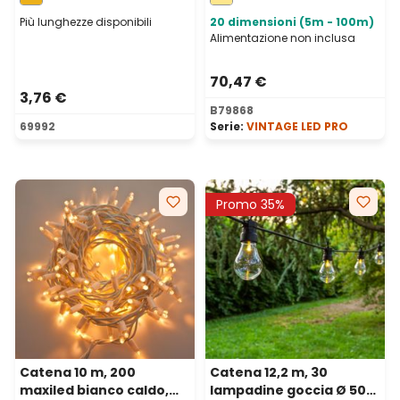
rame
prolungabile
Più lunghezze disponibili
20 dimensioni (5m - 100m)
Alimentazione non inclusa
70,47 €
3,76 €
B79868
69992
Serie:
VINTAGE LED PRO
Promo 35%
Catena 10 m, 200
Catena 12,2 m, 30
maxiled bianco caldo,
lampadine goccia Ø 50