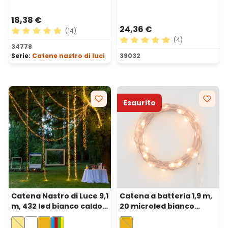
18,38 €
24,36 €
(14)
(4)
Valutazione media di 4.93 su 5 stelle
34778
Valutazione media di 5 su 5 
Serie:
Catene nastro di luci
39032
Esaurito
Catena Nastro di Luce 9,1
Catena a batteria 1,9 m,
m, 432 led bianco caldo,
20 microled bianco
cavo verde
extra caldo, cavo metal
rame, micro