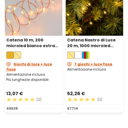
Catena 10 m, 200
Catena Nastro di Luce
microled bianco extra
20 m, 1000 microled
caldo, cavo metal rame
bianco caldo, cavo
metal verde
Giochi di luce + luce
7 giochi + luce fissa
fissa
Alimentazione inclusa
Alimentazione inclusa
Più lunghezze disponibili
13,07 €
52,26 €
(2)
(3)
Valutazione media di 5 su 5 stelle
Valutazione media di 5 su 5 
49635
67714