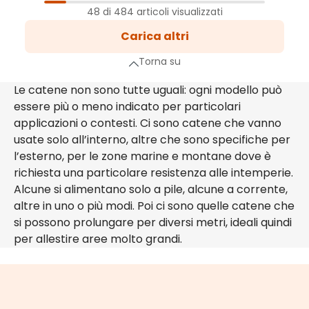
1
Pagina
48 di 484 articoli visualizzati
2
Carica altri
Pagina
3
Torna su
Pagina
…
Le catene non sono tutte uguali: ogni modello può
essere più o meno indicato per particolari
a successiva
applicazioni o contesti. Ci sono catene che vanno
usate solo all’interno, altre che sono specifiche per
l’esterno, per le zone marine e montane dove è
richiesta una particolare resistenza alle intemperie.
Alcune si alimentano solo a pile, alcune a corrente,
altre in uno o più modi. Poi ci sono quelle catene che
si possono prolungare per diversi metri, ideali quindi
per allestire aree molto grandi.