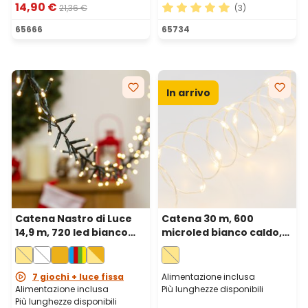
14,90 €
21,36 €
(3)
Valutazione media di 5 su 5 
65666
65734
In arrivo
Catena Nastro di Luce
Catena 30 m, 600
14,9 m, 720 led bianco
microled bianco caldo,
caldo, cavo verde
cavo metal argento
7 giochi + luce fissa
Alimentazione inclusa
Alimentazione inclusa
Più lunghezze disponibili
Più lunghezze disponibili