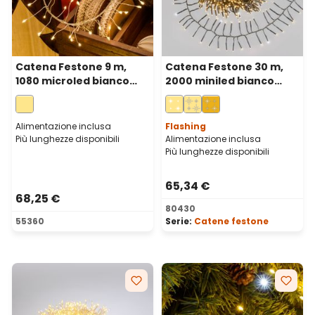
Catena Festone 9 m,
Catena Festone 30 m,
1080 microled bianco
2000 miniled bianco
caldo, cavo metal
caldo e bianco freddo,
argento
cavo verde
Alimentazione inclusa
Flashing
Più lunghezze disponibili
Alimentazione inclusa
Più lunghezze disponibili
65,34 €
68,25 €
80430
55360
Serie:
Catene festone