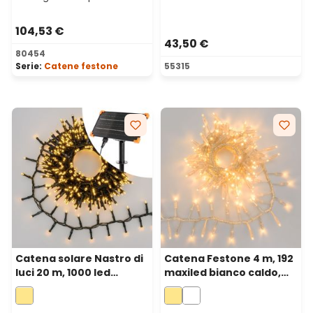
104,53 €
43,50 €
80454
Serie:
Catene festone
55315
Catena solare Nastro di
Catena Festone 4 m, 192
luci 20 m, 1000 led
maxiled bianco caldo,
bianco caldo, Power
cavo trasparente,
Bank con ricarica USB
prolungabile