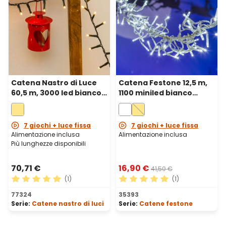
Catena Nastro di Luce
Catena Festone 12,5 m,
60,5 m, 3000 led bianco
1100 miniled bianco
caldo, cavo verde
freddo, cavo
trasparente
7 giochi + luce fissa
7 giochi + luce fissa
Alimentazione inclusa
Alimentazione inclusa
Più lunghezze disponibili
70,71 €
16,90 €
41,50 €
(1)
(1)
Valutazione media di 5 su 5 stelle
Valutazione media di 5 su 5 
77324
35393
Serie:
Catene nastro di luci
Serie:
Catene festone