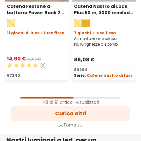
Catena Festone a
Catena Nastro di Luce
batteria Power Bank 2
Plus 60 m, 3000 miniled
m, 200 microled bianco
bianco caldo, cavo
caldo, cavo metal
verde
argento
11 giochi di luce + luce fissa
7 giochi + luce fissa
Alimentazione inclusa
Più lunghezze disponibili
14,90 €
86,08 €
23,83 €
(2)
80294
Valutazione media di 5 su 5 stelle
67240
Serie:
Catene nastro di luci
1
Pagina
48 di 91 articoli visualizzati
2
Carica altri
Pagina
a successiva
Torna su
Nastri luminosi a led, per un