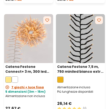
Catena Festone
Catena Festone 7,5 m,
Connect+ 3 m, 300 led
750 miniled bianco extra
bianco caldo, cavo
caldo, cavo verde
trasparente,
prolungabile
7 giochi + luce fissa
Alimentazione inclusa
5 dimensioni (3m - 15m)
Più lunghezze disponibili
Alimentazione non inclusa
26,14 €
27,67 €
(1)