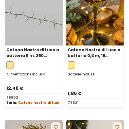
Catena Nastro di Luce a
Catena Nastro di Luce a
batteria 5 m, 250
batteria 0,3 m, 15
microled bianco caldo,
microled bianco caldo,
cavo metal verde
cavo metal argento
Alimentazione inclusa
Batterie incluse
12,46 €
1,85 €
78802
Serie:
Catene nastro di luci
74521