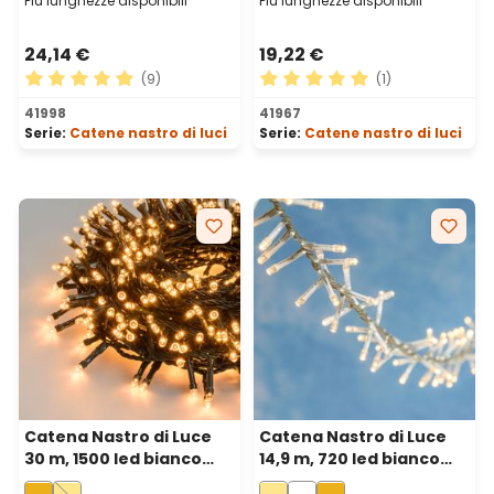
Più lunghezze disponibili
Più lunghezze disponibili
24,14 €
19,22 €
(9)
(1)
Valutazione media di 4.89 su 5 stelle
Valutazione media di 5 su 5 
41998
41967
Serie:
Catene nastro di luci
Serie:
Catene nastro di luci
Catena Nastro di Luce
Catena Nastro di Luce
30 m, 1500 led bianco
14,9 m, 720 led bianco
extra caldo, cavo verde
caldo, cavo trasparente