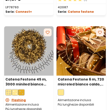
Valutazione media di 5 su 5 
LP78793
42087
Serie:
Connect+
Serie:
Catene festone
Catena Festone 45 m,
Catena Festone 6 m, 720
3000 miniled bianco
microled bianco caldo,
caldo, cavo verde
cavo metal argento
Flashing
Alimentazione inclusa
Alimentazione inclusa
Più lunghezze disponibili
Più lunghezze disponibili