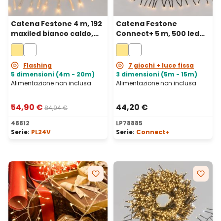
Catena Festone 4 m, 192
Catena Festone
maxiled bianco caldo,
Connect+ 5 m, 500 led
cavo trasparente,
bianco caldo, cavo
prolungabile
verde, prolungabile
Flashing
7 giochi + luce fissa
5 dimensioni (4m - 20m)
3 dimensioni (5m - 15m)
Alimentazione non inclusa
Alimentazione non inclusa
54,90 €
44,20 €
84,94 €
48812
LP78885
Serie:
PL24V
Serie:
Connect+