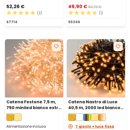
52,26 €
49,90 €
80,70 €
(3)
(1)
Valutazione media di 5 su 5 stelle
Valutazione media di 5 su 5 
67714
55346
Catena Festone 7,5 m,
Catena Nastro di Luce
750 miniled bianco extra
40,5 m, 2000 led bianco
caldo, cavo trasparente
extra caldo, cavo verde
Alimentazione inclusa
7 giochi + luce fissa