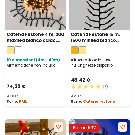
Catena Festone 4 m, 200
Catena Festone 15 m,
maxiled bianco caldo,
1500 miniled bianco
cavo verde
extra caldo, cavo verde
prolungabile, IP67
10 dimensioni (4m - 40m)
Alimentazione inclusa
Alimentazione non inclusa
Più lunghezze disponibili
48,42 €
74,32 €
(2)
Valutazione media di 5 su 5 
49017
42117
Serie:
PML
Serie:
Catene festone
Promo 59%