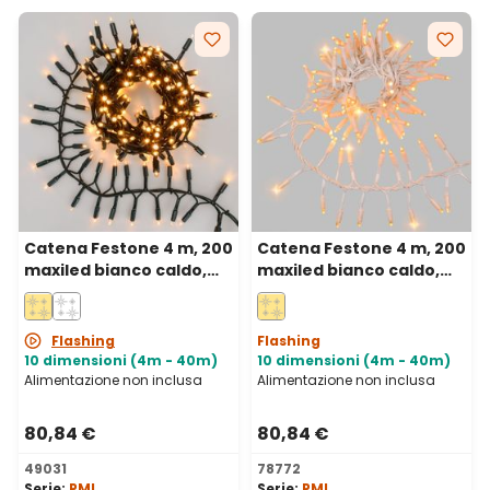
Catena Festone 4 m, 200
Catena Festone 4 m, 200
maxiled bianco caldo,
maxiled bianco caldo,
cavo verde,
cavo bianco,
prolungabile, IP67
prolungabile, IP67
Flashing
Flashing
10 dimensioni (4m - 40m)
10 dimensioni (4m - 40m)
Alimentazione non inclusa
Alimentazione non inclusa
80,84 €
80,84 €
49031
78772
Serie:
PML
Serie:
PML