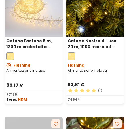
Catena Festone 5 m,
Catena Nastro di Luce
1200 microled alta
20 m, 1000 microled
densità bianco caldo e
bianco caldo e freddo,
bianco freddo, cavo
cavo metal verde
metal argento
Flashing
Flashing
Alimentazione inclusa
Alimentazione inclusa
53,81 €
85,17 €
(1)
77126
Valutazione media di 5 su 5 
Serie:
HDM
74644