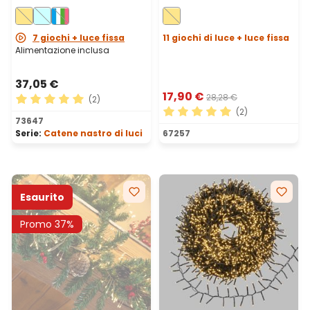
bianco caldo, cavo
m, 300 microled bianco
bianco
caldo, cavo metal
argento
7 giochi + luce fissa
11 giochi di luce + luce fissa
Alimentazione inclusa
37,05 €
17,90 €
28,28 €
(2)
(2)
Valutazione media di 5 su 5 stelle
73647
Valutazione media di 5 su 5 
Serie:
Catene nastro di luci
67257
Esaurito
Promo 37%