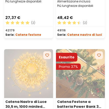
Più lunghezze disponibili
Alimentazione inclusa
Più lunghezze disponibili
27,37 €
48,42 €
(2)
(2)
Valutazione media di 5 su 5 stelle
Valutazione media di 4.5 su 
42179
49116
Serie:
Catene festone
Serie:
Catene nastro di luci
Esaurito
Promo 37%
Catena Nastro di Luce
Catena Festone a
30,5 m, 1000 miniled
batteria Power Bank 3