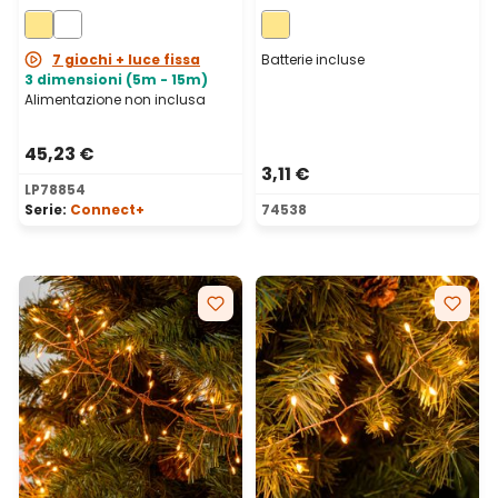
bianco caldo, cavo
microled bianco caldo,
trasparente,
cavo metal argento
prolungabile
7 giochi + luce fissa
Batterie incluse
3 dimensioni (5m - 15m)
Alimentazione non inclusa
45,23 €
3,11 €
LP78854
Serie:
Connect+
74538