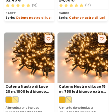
32,43 €
24,30 €
(16)
(14)
Valutazione media di 4.88 su 5 stelle
Valutazione media di 5 su 5 
34822
34808
Serie:
Catene nastro di luci
Serie:
Catene nastro di luci
Catena Nastro di Luce
Catena Nastro di Luce 15
20 m, 1000 led bianco
m, 750 led bianco extra
extra caldo, cavo verde
caldo, cavo verde
Alimentazione inclusa
Alimentazione inclusa