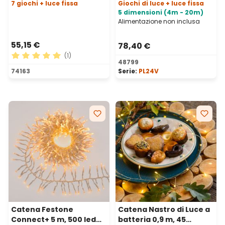
7 giochi + luce fissa
Giochi di luce + luce fissa
5 dimensioni (4m - 20m)
Alimentazione non inclusa
55,15 €
78,40 €
(1)
48799
Valutazione media di 5 su 5 stelle
74163
Serie:
PL24V
Catena Festone
Catena Nastro di Luce a
Connect+ 5 m, 500 led
batteria 0,9 m, 45