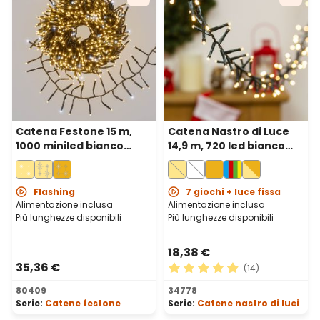
Catena Festone 15 m,
Catena Nastro di Luce
1000 miniled bianco
14,9 m, 720 led bianco
caldo e bianco freddo,
caldo, cavo verde
cavo verde
Flashing
7 giochi + luce fissa
Alimentazione inclusa
Alimentazione inclusa
Più lunghezze disponibili
Più lunghezze disponibili
18,38 €
35,36 €
(14)
Valutazione media di 4.93 su
80409
34778
Serie:
Catene festone
Serie:
Catene nastro di luci