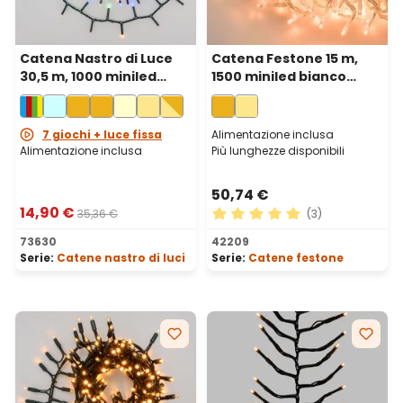
Catena Nastro di Luce
Catena Festone 15 m,
30,5 m, 1000 miniled
1500 miniled bianco
multicolor, cavo verde
extra caldo, cavo
trasparente
7 giochi + luce fissa
Alimentazione inclusa
Alimentazione inclusa
Più lunghezze disponibili
50,74 €
14,90 €
35,36 €
(3)
Valutazione media di 5 su 5 
73630
42209
Serie:
Catene nastro di luci
Serie:
Catene festone