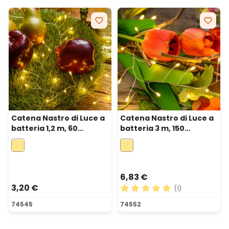
Catena Nastro di Luce a
Catena Nastro di Luce a
batteria 1,2 m, 60
batteria 3 m, 150
microled bianco caldo,
microled bianco caldo,
cavo metal argento
cavo metal argento
6,83 €
3,20 €
(1)
Valutazione media di 5 su 5 
74545
74552