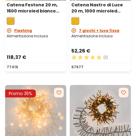
Catena Festone 20 m,
Catena Nastro di Luce
1600 microled bianco
20 m, 1000 microled
extra caldo e bianco
bianco extra caldo, cavo
caldo, cavo metal rame
metal rame
Flashing
7 giochi + luce fissa
Alimentazione inclusa
Alimentazione inclusa
52,26 €
118,37 €
(1)
Valutazione media di 5 su 5 
77416
67677
Promo 35%