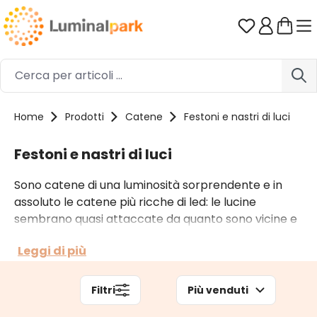
Passa al contenuto principale
Hai 0 artico
Home
Prodotti
Catene
Festoni e nastri di luci
Festoni e nastri di luci
Sono catene di una luminosità sorprendente e in
assoluto le catene più ricche di led: le lucine
sembrano quasi attaccate da quanto sono vicine e
fitte. Inoltre i led guardano in tutte le direzioni, ne
Leggi di più
risulta un effetto a nastro di grande impatto
decorativo. Alcune di queste catene sono
alimentate a batteria, altre a corrente.
Filtri
Più venduti