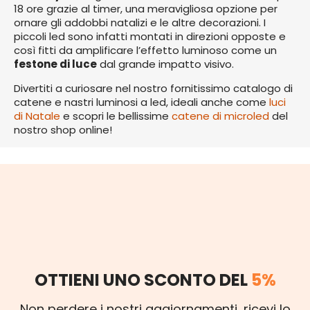
18 ore grazie al timer, una meravigliosa opzione per
ornare gli addobbi natalizi e le altre decorazioni. I
piccoli led sono infatti montati in direzioni opposte e
così fitti da amplificare l’effetto luminoso come un
festone di luce
dal grande impatto visivo.
Divertiti a curiosare nel nostro fornitissimo catalogo di
catene e nastri luminosi a led, ideali anche come
luci
di Natale
e scopri le bellissime
catene di microled
del
nostro shop online!
OTTIENI UNO SCONTO DEL
5%
Non perdere i nostri aggiornamenti, ricevi lo