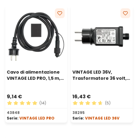
Cavo di alimentazione
VINTAGE LED 36V,
VINTAGE LED PRO, 1,5 m,
Trasformatore 36 volt,
cavo nero
24 watt per catene
lampadine
9,14 €
16,43 €
(14)
(5)
Valutazione media di 5 su 5 stelle
Valutazione media di 4.8 su 
43848
38295
Serie:
VINTAGE LED PRO
Serie:
VINTAGE LED 36V