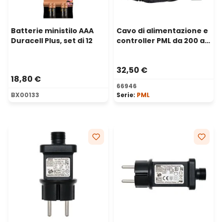
Batterie ministilo AAA
Cavo di alimentazione e
Duracell Plus, set di 12
controller PML da 200 a
1500 Led RGB, IP67
32,50 €
18,80 €
66946
BX00133
Serie:
PML