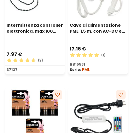
Intermittenza controller
Cavo di alimentazione
elettronica, max 100
PML, 1,5 m, con AC-DC e
watt, 3 giochi di luce e
adattatore, cavo bianco
luce fissa, uso interno
17,16 €
7,97 €
(1)
(3)
Valutazione media di 5 su 5 
BB15531
Valutazione media di 4.67 su 5 stelle
37137
Serie:
PML