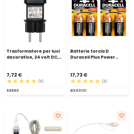
Trasformatore per luci
Batterie torcia D
decorative, 24 volt DC,
Duracell Plus Power
Max 6 watt, Timer
Duralock, set di 4
7,72 €
17,73 €
(5)
(3)
Valutazione media di 5 su 5 stelle
Valutazione media di 5 su 5 
58880
BX00131