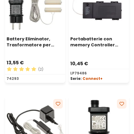
Battery Eliminator,
Portabatterie con
Trasformatore per
memory Controller
decorazioni a batteria 3
Connect+ fino a 800 led
x AA, timer 8-16, uso
13,55 €
interno
10,45 €
(2)
LP79486
Valutazione media di 5 su 5 stelle
74293
Serie:
Connect+