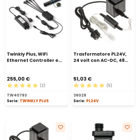
Twinkly Plus, WiFi
Trasformatore PL24V,
Ethernet Controller e
24 volt con AC-DC, 48
Alimentatore, 4 porte
watt
255,00 €
51,03 €
(2)
(5)
Valutazione media di 5 su 5 stelle
Valutazione media di 5 su 5 
TW40793
38028
Serie:
TWINKLY PLUS
Serie:
PL24V