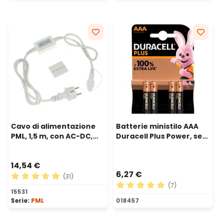
Cavo di alimentazione
Batterie ministilo AAA
PML, 1,5 m, con AC-DC,
Duracell Plus Power, set
cavo bianco, IP67
di 4
14,54 €
6,27 €
(31)
(7)
Valutazione media di 4.94 su 5 stelle
15531
Valutazione media di 5 su 5 
Serie:
PML
018457