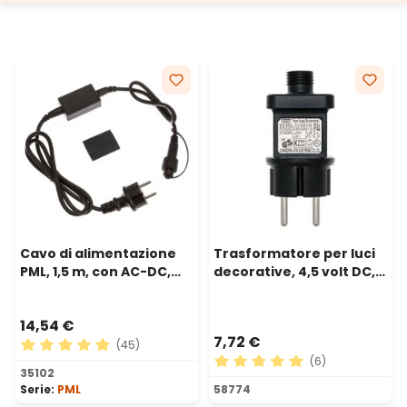
Cavo di alimentazione
Trasformatore per luci
PML, 1,5 m, con AC-DC,
decorative, 4,5 volt DC,
cavo nero, IP67
Max 6 watt, Timer
14,54 €
7,72 €
(45)
(6)
Valutazione media di 4.89 su 5 stelle
35102
Valutazione media di 5 su 5 
Serie:
PML
58774