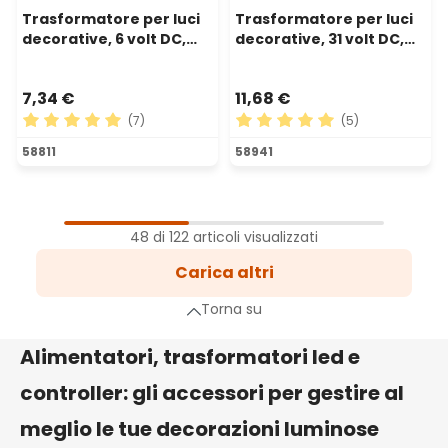
Trasformatore per luci
Trasformatore per luci
decorative, 6 volt DC,
decorative, 31 volt DC,
Max 6 watt, Timer
Max 12 watt
7,34 €
11,68 €
(7)
(5)
Valutazione media di 5 su 5 stelle
Valutazione media di 5 su 5 
58811
58941
1
Pagina
48 di 122 articoli visualizzati
2
Carica altri
Pagina
3
Torna su
Pagina
a successiva
Alimentatori, trasformatori led e
controller: gli accessori per gestire al
meglio le tue decorazioni luminose