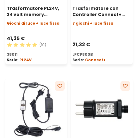
Trasformatore PL24V,
Trasformatore con
24 volt memory
Controller Connect+
controller con AC-DC, 24
fino a 800 led, 12 watt,
Giochi di luce + luce fissa
7 giochi + luce fissa
watt
giochi di luce e luce
fissa, cavo nero
41,35 €
21,32 €
(10)
Valutazione media di 4.9 su 5 stelle
38011
LPCP800B
Serie:
PL24V
Serie:
Connect+