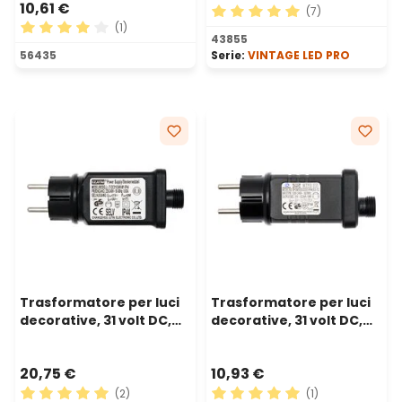
10,61 €
(7)
(1)
Valutazione media di 5 su 5 
43855
Valutazione media di 4 su 5 stelle
56435
Serie:
VINTAGE LED PRO
Trasformatore per luci
Trasformatore per luci
decorative, 31 volt DC,
decorative, 31 volt DC,
Max 24 watt
Max 10 watt, controller
20,75 €
10,93 €
(2)
(1)