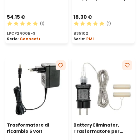
fino a 2400 led, solo luce
cavo nero
fissa, cavo nero
54,15 €
18,30 €
(1)
(1)
Valutazione media di 5 su 5 stelle
Valutazione media di 5 su 5 
LPCP2400B-S
B35102
Serie:
Connect+
Serie:
PML
Trasformatore di
Battery Eliminator,
ricambio 5 volt
Trasformatore per
decorazioni a batteria 2