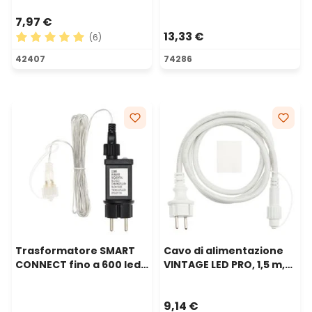
x AA, timer 8-16, uso
7,97 €
interno
13,33 €
(6)
Valutazione media di 5 su 5 stelle
42407
74286
Trasformatore SMART
Cavo di alimentazione
CONNECT fino a 600 led,
VINTAGE LED PRO, 1,5 m,
timer 8-16 ore, con
cavo bianco
memory controller
9,14 €