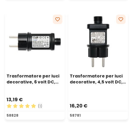
Trasformatore per luci
Trasformatore per luci
decorative, 6 volt DC,
decorative, 4,5 volt DC,
Max 12 watt
Max 12 watt
13,19 €
16,20 €
(1)
Valutazione media di 5 su 5 stelle
58828
58781