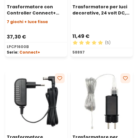
Trasformatore con
Trasformatore per luci
Controller Connect+
decorative, 24 volt DC,
fino a 1600 led, 24 watt,
Max 12 watt, Timer
7 giochi + luce fissa
giochi di luce e luce
fissa, cavo nero
11,49 €
37,30 €
(5)
LPCP1600B
Valutazione media di 5 su 5 
Serie:
Connect+
58897
Trasformatore
Trasformatore per