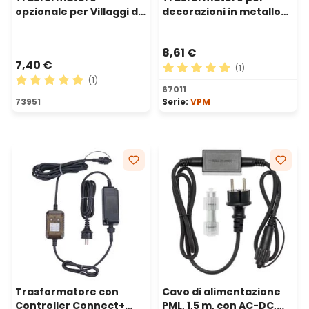
opzionale per Villaggi di
decorazioni in metallo
Natale mod XVG TR4536
serie VPM, 4,5 volt, 6
watt, Timer, uso interno
8,61 €
7,40 €
(1)
(1)
Valutazione media di 5 su 5 
67011
Valutazione media di 5 su 5 stelle
73951
Serie:
VPM
Trasformatore con
Cavo di alimentazione
Controller Connect+
PML, 1,5 m, con AC-DC,