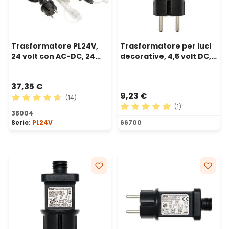
Trasformatore PL24V,
Trasformatore per luci
24 volt con AC-DC, 24
decorative, 4,5 volt DC,
watt
Max 6 watt, Timer,
controller
37,35 €
9,23 €
(14)
(1)
Valutazione media di 4.79 su 5 stelle
38004
Valutazione media di 5 su 5 
Serie:
PL24V
66700