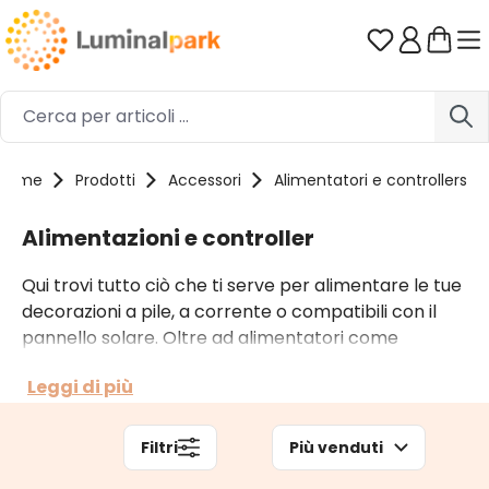
Passa al contenuto principale
Hai 0 artico
Home
Prodotti
Accessori
Alimentatori e controllers
Alimentazioni e controller
Qui trovi tutto ciò che ti serve per alimentare le tue
decorazioni a pile, a corrente o compatibili con il
pannello solare. Oltre ad alimentatori come
portabatterie, trasformatori e pannelli puoi
Leggi di più
ricorrere anche a controller e telecomandi per
gestirne il funzionamento. Ogni accessorio è
pensato per una serie specifica di prodotti. Per
Filtri
Più venduti
approfondire vai al nostro
articolo di blog
.