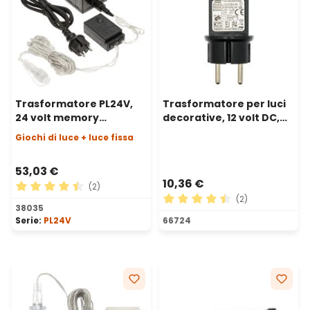
Trasformatore PL24V,
Trasformatore per luci
24 volt memory
decorative, 12 volt DC,
controller con AC-DC, 48
Max 9 watt, Timer,
Giochi di luce + luce fissa
watt
controller
53,03 €
10,36 €
(2)
(2)
Valutazione media di 4.5 su 5 stelle
38035
Valutazione media di 4.5 su 
Serie:
PL24V
66724