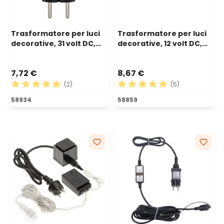
Trasformatore per luci
Trasformatore per luci
decorative, 31 volt DC,
decorative, 12 volt DC,
Max 6 watt
Max 9 watt, Timer 8/16
7,72 €
8,67 €
(2)
(5)
Valutazione media di 5 su 5 stelle
Valutazione media di 5 su 5 
58934
58859