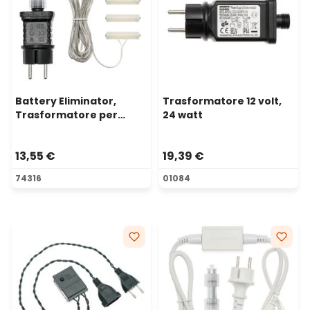
Battery Eliminator,
Trasformatore 12 volt,
Trasformatore per
24 watt
decorazioni a batteria 3
x AAA, timer 8-16, uso
13,55 €
19,39 €
interno
74316
01084