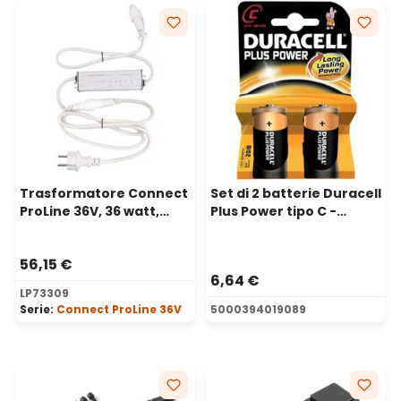
Trasformatore Connect
Set di 2 batterie Duracell
ProLine 36V, 36 watt,
Plus Power tipo C -
cavo bianco
mezza torcia
56,15 €
6,64 €
LP73309
Serie:
Connect ProLine 36V
5000394019089