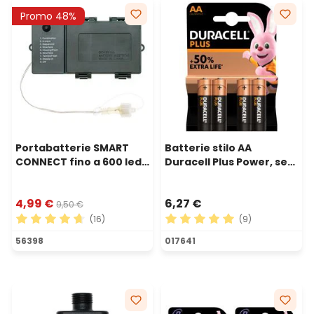
Promo 48%
Portabatterie SMART
Batterie stilo AA
CONNECT fino a 600 led,
Duracell Plus Power, set
senza timer
di 4
4,99 €
6,27 €
9,50 €
(16)
(9)
Valutazione media di 4.81 su 5 stelle
Valutazione media di 5 su 5 
56398
017641