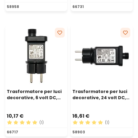
Valutazione media di 5 su 5 stelle
Valutazione media di 5 su 5 
58958
66731
Trasformatore per luci
Trasformatore per luci
decorative, 6 volt DC,
decorative, 24 volt DC,
Max 9 watt, Timer,
Max 24 watt
controller
10,17 €
16,61 €
(1)
(1)
Valutazione media di 5 su 5 stelle
Valutazione media di 5 su 5 
66717
58903