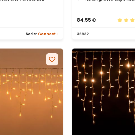
84,55 €
le
Valutaz
Serie:
Connect+
36932