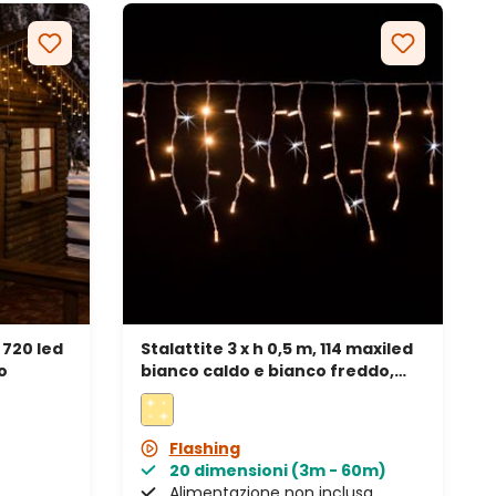
 720 led
Stalattite 3 x h 0,5 m, 114 maxiled
o
bianco caldo e bianco freddo,
prolungabile, IP67
Flashing
20 dimensioni (3m - 60m)
Alimentazione non inclusa