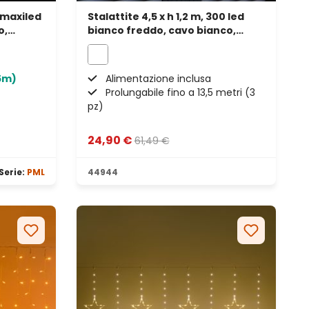
8 maxiled
Stalattite 4,5 x h 1,2 m, 300 led
o,
bianco freddo, cavo bianco,
prolungabile
45m)
Alimentazione inclusa
Prolungabile fino a 13,5 metri (3
pz)
24,90 €
61,49 €
Serie:
PML
44944