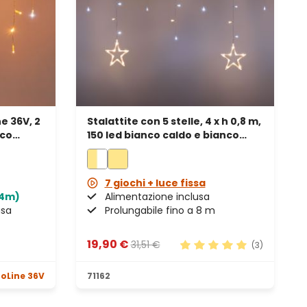
e 36V, 2
Stalattite con 5 stelle, 4 x h 0,8 m,
nco
150 led bianco caldo e bianco
freddo, prolungabile
7 giochi + luce fissa
44m)
Alimentazione inclusa
usa
Prolungabile fino a 8 m
19,90 €
31,51 €
(3)
Valutazione media di 5 s
oLine 36V
71162