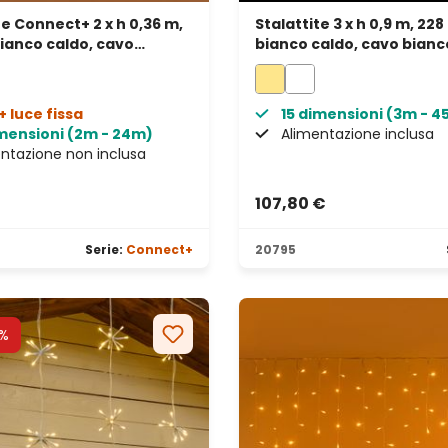
te Connect+ 2 x h 0,36 m,
Stalattite 3 x h 0,9 m, 22
bianco caldo, cavo
bianco caldo, cavo bianc
ente, prolungabile
prolungabile, IP67
+ luce fissa
15 dimensioni (3m - 
imensioni (2m - 24m)
Alimentazione inclusa
ntazione non inclusa
€
107,80 €
Serie:
Connect+
20795
%