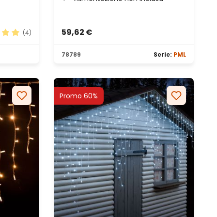
59,62 €
(4)
ione media di 5 su 5 stelle
78789
Serie:
PML
Promo 60%