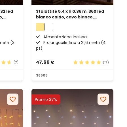
432 led
Stalattite 5,4 x h 0,36 m, 360 led
o,
bianco caldo, cavo bianco,
prolungabile
Alimentazione inclusa
metri (3
Prolungabile fino a 21,6 metri (4
pz)
47,66 €
(7)
(17)
ione media di 4.71 su 5 stelle
Valutazione media di 5 su
36505
Promo 37%