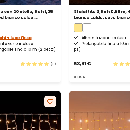
e con 20 stelle, 5 x h 1,05
Stalattite 3,5 x h 0,85 m, 
ed bianco caldo,
bianco caldo, cavo bianc
abile
prolungabile
chi + luce fissa
Alimentazione inclusa
ntazione inclusa
Prolungabile fino a 10,5 
ngabile fino a 10 m (2 pezzi)
pz)
53,81 €
(8)
elle
Valutazione media di 4.88 su 5 stelle
Valutaz
36154