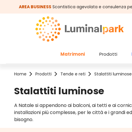
assa al contenuto principale
Salta alla ricerca
AREA BUSINESS
Scontistica agevolata e consulenza pe
Matrimoni
Prodotti
Home
Prodotti
Tende e reti
Stalattiti luminose
Stalattiti luminose
A Natale si appendono ai balconi, ai tetti e ai cornic
installazioni più complesse, per le città e i grandi edi
bisogno.