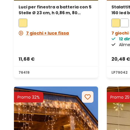
Luci per finestra a batteria con 5
Stalatti
Stelle Ø 23 cm, h 0,86 m, 80
160 led 
microled bianco caldo, cavo
traspar
metal argento
7 giochi + luce fissa
7 giochi 
12 d
Alime
11,68 €
20,48 
76419
LP79042
Promo 32%
Promo 25