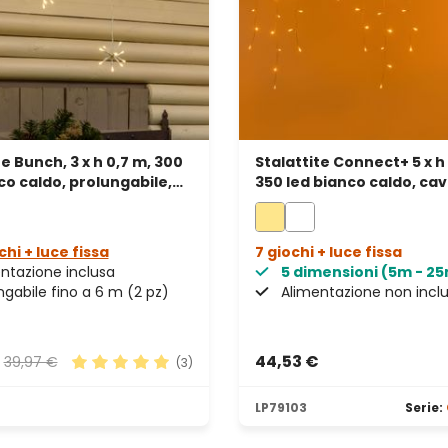
te Bunch, 3 x h 0,7 m, 300
Stalattite Connect+ 5 x h
co caldo, prolungabile,
350 led bianco caldo, ca
anco
trasparente, prolungabi
chi + luce fissa
7 giochi + luce fissa
ntazione inclusa
5 dimensioni (5m - 2
ngabile fino a 6 m (2 pz)
Alimentazione non incl
€
44,53 €
39,97 €
(3)
le
Valutazione media di 5 su 5 stelle
LP79103
Serie: