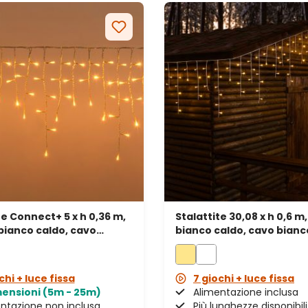
te Connect+ 5 x h 0,36 m,
Stalattite 30,08 x h 0,6 m,
bianco caldo, cavo
bianco caldo, cavo bianc
ente, prolungabile
chi + luce fissa
7 giochi + luce fissa
mensioni (5m - 25m)
Alimentazione inclusa
ntazione non inclusa
Più lunghezze disponibili