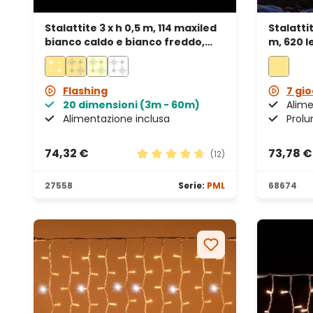
Stalattite 3 x h 0,5 m, 114 maxiled
Stalattit
bianco caldo e bianco freddo,
m, 620 l
prolungabile, IP67
prolung
Flashing
7 gio
20 dimensioni (3m - 60m)
Alime
Alimentazione inclusa
Prolu
74,32 €
73,78 €
(12)
Valutazione media di 4.83 su 5 st
27558
Serie:
PML
68674