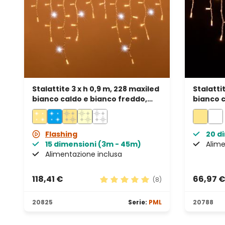
Stalattite 3 x h 0,9 m, 228 maxiled
Stalattit
bianco caldo e bianco freddo,
bianco c
prolungabile, IP67
prolunga
Flashing
20 d
15 dimensioni (3m - 45m)
Alime
Alimentazione inclusa
118,41 €
66,97 
(8)
Valutazione media di 5 su 5 stell
20825
Serie:
PML
20788