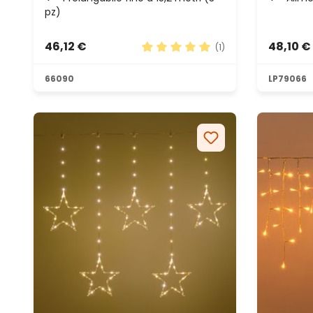
pz)
46,12 €
48,10 €
(1)
Valutazione media di 5 su 5 stel
66090
LP79066