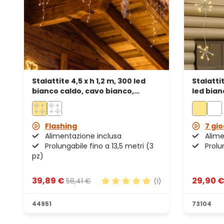
Stalattite 4,5 x h 1,2 m, 300 led
Stalatti
bianco caldo, cavo bianco,
led bian
prolungabile
cavo bi
Flashing
7 gio
Alimentazione inclusa
Alime
Prolungabile fino a 13,5 metri (3
Prolu
pz)
39,89 €
29,90 
58,41 €
(1)
Valutazione media di 5 su 5 stel
44951
73104