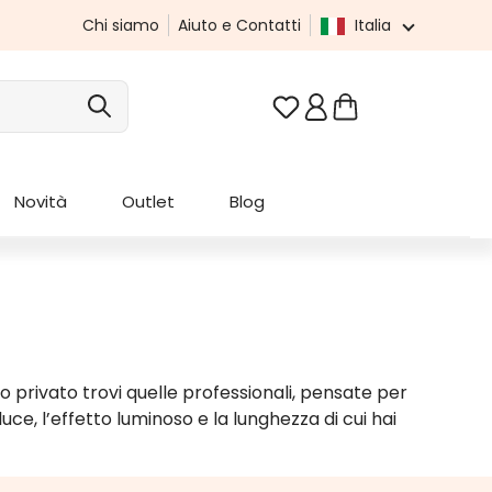
Chi siamo
Aiuto e Contatti
Italia
Hai 0 articoli nella list
Novità
Outlet
Blog
uso privato trovi quelle professionali, pensate per
i luce, l’effetto luminoso e la lunghezza di cui hai