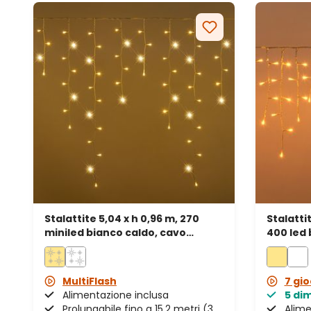
Stalattite 5,04 x h 0,96 m, 270
Stalatti
miniled bianco caldo, cavo
400 led 
bianco, prolungabile
traspar
MultiFlash
7 gio
Alimentazione inclusa
5 di
Prolungabile fino a 15,2 metri (3
Alime