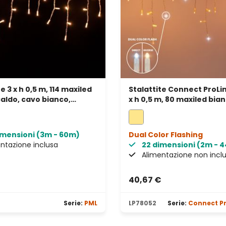
e 3 x h 0,5 m, 114 maxiled
Stalattite Connect ProLin
aldo, cavo bianco,
x h 0,5 m, 80 maxiled bia
bile, IP67
caldo, cavo trasparente,
prolungabile
imensioni (3m - 60m)
Dual Color Flashing
ntazione inclusa
22 dimensioni (2m - 
Alimentazione non incl
€
40,67 €
e
Serie:
PML
LP78052
Serie:
Connect Pr