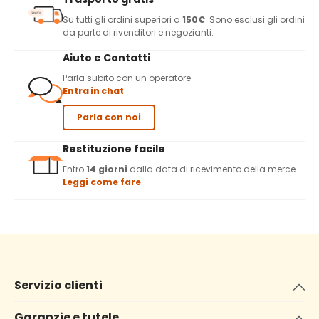
Su tutti gli ordini superiori a
150€
. Sono esclusi gli ordini
da parte di rivenditori e negozianti.
Aiuto e Contatti
Parla subito con un operatore
Entra in chat
Parla con noi
Restituzione facile
Entro
14 giorni
dalla data di ricevimento della merce.
Leggi come fare
Servizio clienti
Garanzie e tutele