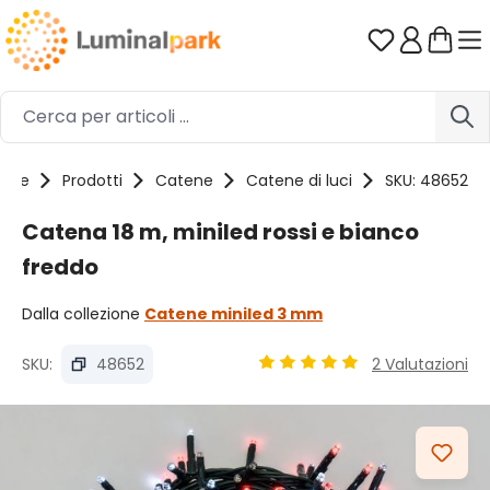
Passa al contenuto principale
Hai 0 artico
ome
Prodotti
Catene
Catene di luci
SKU: 48652
Catena 18 m, miniled rossi e bianco
freddo
Dalla collezione
Catene miniled 3 mm
SKU:
48652
2 Valutazioni
Valutazione media di 4.93 su
Salta la galleria di immagini