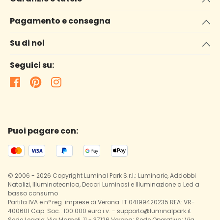
Pagamento e consegna
Su di noi
Seguici su:
Puoi pagare con:
© 2006 - 2026 Copyright Luminal Park S.r.l.: Luminarie, Addobbi
Natalizi, Illuminotecnica, Decori Luminosi e Illuminazione a Led a
basso consumo
Partita IVA e n° reg. imprese di Verona: IT 04199420235 REA: VR-
400601 Cap. Soc.: 100.000 euro i.v. - supporto@luminalpark.it
Sede Legale: Via Mameli, 11 - 37126 Verona; Sede Operativa: Via