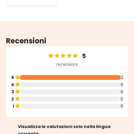
verde
Recensioni
5
Valutazione media di 5 su 5 stelle
recensioni
5
2
4
0
3
0
2
0
1
0
Visualizza le valutazioni solo nella lingua
corrente.