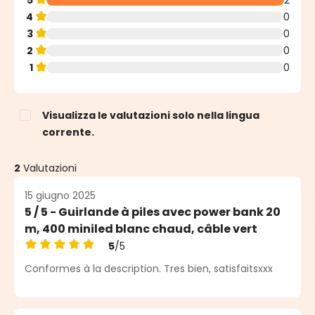
4
0
3
0
2
0
1
0
Visualizza le valutazioni solo nella lingua
corrente.
2
Valutazioni
15 giugno 2025
5 / 5 - Guirlande à piles avec power bank 20
m, 400 miniled blanc chaud, câble vert
5
/5
Valutazione media di 5 su 5 stelle
Conformes à la description. Tres bien, satisfaitsxxx