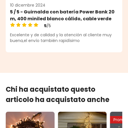
10 dicembre 2024
5 / 5 - Guirnalda con batería Power Bank 20
m, 400 miniled blanco cálido, cable verde
5
/5
Valutazione media di 5 su 5 stelle
Excelente y de calidad y la atención al cliente muy
buena,el envío también rapidísimo
Chi ha acquistato questo
articolo ha acquistato anche
Promo