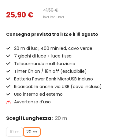
41,50 €
25,90 €
Iva inclusa
Consegna prevista
tra il 12 e il 18 agosto
20 m di luci, 400 miniled, cavo verde
7 giochi di luce + luce fissa
Telecomando multifunzione
Timer 6h on / 18h off (escludibile)
Batteria Power Bank MicroUSB incluso
Ricaricabile anche via USB (cavo incluso)
Uso interno ed esterno
Avvertenze d'uso
Scegli Lunghezza:
20 m
10 m
20 m