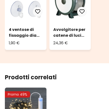
4 ventose di
Avvolgitore per
fissaggio diam.
catene di luci
4 cm
fino a 2000 led
1,90 €
24,36 €
o 100 m di
catena
Prodotti correlati
Promo 49%