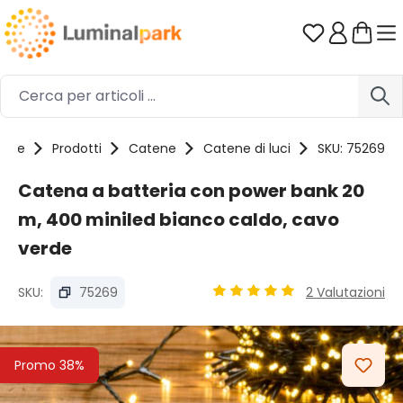
Passa al contenuto principale
Hai 0 artico
ome
Prodotti
Catene
Catene di luci
SKU: 75269
Catena a batteria con power bank 20
m, 400 miniled bianco caldo, cavo
verde
SKU:
75269
2 Valutazioni
Valutazione media di 5 su 5 
Salta la galleria di immagini
Promo 38%