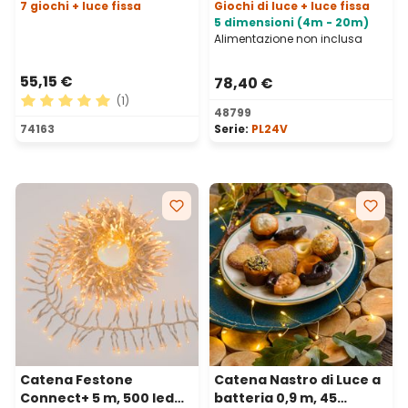
7 giochi + luce fissa
Giochi di luce + luce fissa
5 dimensioni (4m - 20m)
Alimentazione non inclusa
55,15 €
78,40 €
(1)
48799
Valutazione media di 5 su 5 stelle
74163
Serie:
PL24V
Catena Festone
Catena Nastro di Luce a
Connect+ 5 m, 500 led
batteria 0,9 m, 45