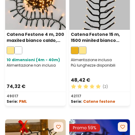
Catena Festone 4 m, 200
Catena Festone 15 m,
maxiled bianco caldo,
1500 miniled bianco
cavo verde
extra caldo, cavo verde
prolungabile, IP67
10 dimensioni (4m - 40m)
Alimentazione inclusa
Alimentazione non inclusa
Più lunghezze disponibili
48,42 €
74,32 €
(2)
Valutazione media di 5 su 5 
49017
42117
Serie:
PML
Serie:
Catene festone
Promo 59%