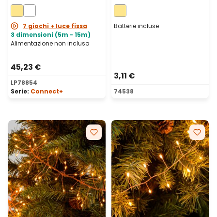
bianco caldo, cavo
microled bianco caldo,
trasparente,
cavo metal argento
prolungabile
7 giochi + luce fissa
Batterie incluse
3 dimensioni (5m - 15m)
Alimentazione non inclusa
45,23 €
3,11 €
LP78854
Serie:
Connect+
74538