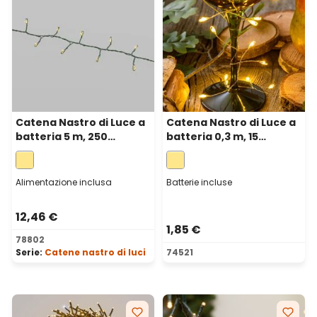
Catena Nastro di Luce a
Catena Nastro di Luce a
batteria 5 m, 250
batteria 0,3 m, 15
microled bianco caldo,
microled bianco caldo,
cavo metal verde
cavo metal argento
Alimentazione inclusa
Batterie incluse
12,46 €
1,85 €
78802
Serie:
Catene nastro di luci
74521