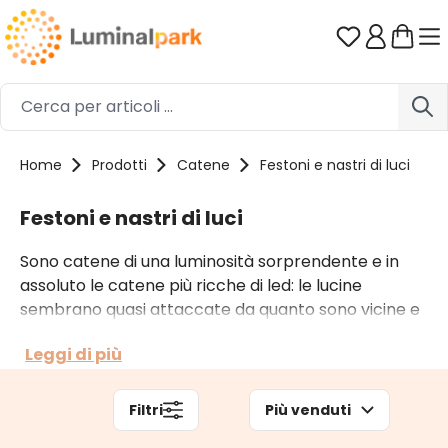
Passa al contenuto principale
Hai 0 artico
Home
Prodotti
Catene
Festoni e nastri di luci
Festoni e nastri di luci
Sono catene di una luminosità sorprendente e in
assoluto le catene più ricche di led: le lucine
sembrano quasi attaccate da quanto sono vicine e
fitte. Inoltre i led guardano in tutte le direzioni, ne
Leggi di più
risulta un effetto a nastro di grande impatto
decorativo. Alcune di queste catene sono
alimentate a batteria, altre a corrente.
Filtri
Più venduti