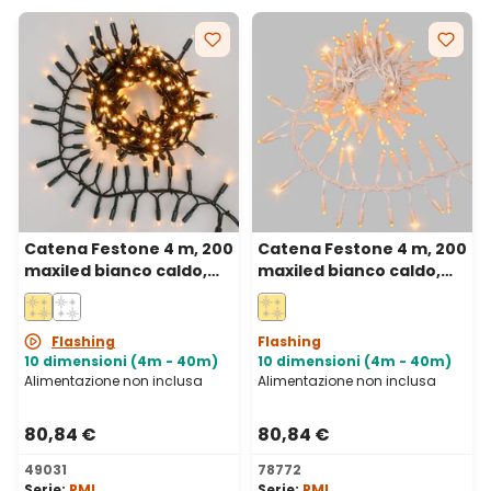
Catena Festone 4 m, 200
Catena Festone 4 m, 200
maxiled bianco caldo,
maxiled bianco caldo,
cavo verde,
cavo bianco,
prolungabile, IP67
prolungabile, IP67
Flashing
Flashing
10 dimensioni (4m - 40m)
10 dimensioni (4m - 40m)
Alimentazione non inclusa
Alimentazione non inclusa
80,84 €
80,84 €
49031
78772
Serie:
PML
Serie:
PML