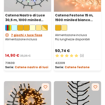
Catena Nastro di Luce
Catena Festone 15 m,
30,5 m, 1000 miniled
1500 miniled bianco
multicolor, cavo verde
extra caldo, cavo
trasparente
7 giochi + luce fissa
Alimentazione inclusa
Alimentazione inclusa
Più lunghezze disponibili
50,74 €
14,90 €
35,36 €
(3)
Valutazione media di 5 su 5 
73630
42209
Serie:
Catene nastro di luci
Serie:
Catene festone