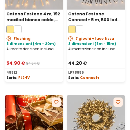
Catena Festone 4 m, 192
Catena Festone
maxiled bianco caldo,
Connect+ 5 m, 500 led
cavo trasparente,
bianco caldo, cavo
prolungabile
verde, prolungabile
Flashing
7 giochi + luce fissa
5 dimensioni (4m - 20m)
3 dimensioni (5m - 15m)
Alimentazione non inclusa
Alimentazione non inclusa
54,90 €
44,20 €
84,94 €
48812
LP78885
Serie:
PL24V
Serie:
Connect+