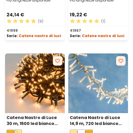
Più lunghezze disponibili
Più lunghezze disponibili
24,14 €
19,22 €
(9)
(1)
Valutazione media di 4.89 su 5 stelle
Valutazione media di 5 su 5 
41998
41967
Serie:
Catene nastro di luci
Serie:
Catene nastro di luci
Catena Nastro di Luce
Catena Nastro di Luce
30 m, 1500 led bianco
14,9 m, 720 led bianco
extra caldo, cavo verde
caldo, cavo trasparente