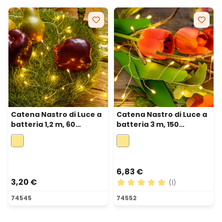
Catena Nastro di Luce a
Catena Nastro di Luce a
batteria 1,2 m, 60
batteria 3 m, 150
microled bianco caldo,
microled bianco caldo,
cavo metal argento
cavo metal argento
6,83 €
3,20 €
(1)
Valutazione media di 5 su 5 
74545
74552