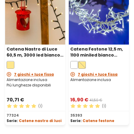
Catena Nastro di Luce
Catena Festone 12,5 m,
60,5 m, 3000 led bianco
1100 miniled bianco
caldo, cavo verde
freddo, cavo
trasparente
7 giochi + luce fissa
7 giochi + luce fissa
Alimentazione inclusa
Alimentazione inclusa
Più lunghezze disponibili
70,71 €
16,90 €
41,50 €
(1)
(1)
Valutazione media di 5 su 5 stelle
Valutazione media di 5 su 5 
77324
35393
Serie:
Catene nastro di luci
Serie:
Catene festone