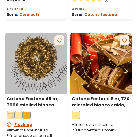
Valutazione media di 5 su 5 
LP78793
42087
Serie:
Connect+
Serie:
Catene festone
Catena Festone 45 m,
Catena Festone 6 m, 720
3000 miniled bianco
microled bianco caldo,
caldo, cavo verde
cavo metal argento
Flashing
Alimentazione inclusa
Alimentazione inclusa
Più lunghezze disponibili
Più lunghezze disponibili