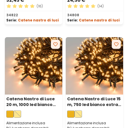
32,43 €
24,30 €
(16)
(14)
Valutazione media di 4.88 su 5 stelle
Valutazione media di 5 su 5 
34822
34808
Serie:
Catene nastro di luci
Serie:
Catene nastro di luci
Catena Nastro di Luce
Catena Nastro di Luce 15
20 m, 1000 led bianco
m, 750 led bianco extra
extra caldo, cavo verde
caldo, cavo verde
Alimentazione inclusa
Alimentazione inclusa