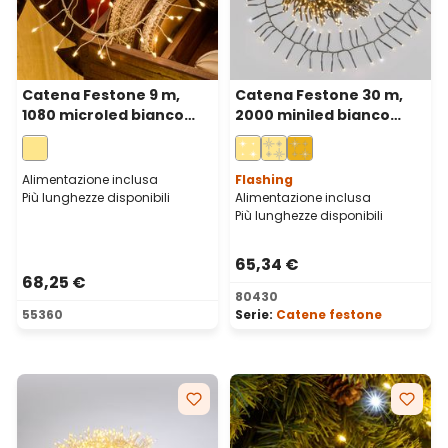
Catena Festone 9 m,
Catena Festone 30 m,
1080 microled bianco
2000 miniled bianco
caldo, cavo metal
caldo e bianco freddo,
argento
cavo verde
Alimentazione inclusa
Flashing
Più lunghezze disponibili
Alimentazione inclusa
Più lunghezze disponibili
65,34 €
68,25 €
80430
55360
Serie:
Catene festone