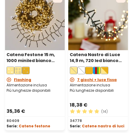
Catena Festone 15 m,
Catena Nastro di Luce
1000 miniled bianco
14,9 m, 720 led bianco
caldo e bianco freddo,
caldo, cavo verde
cavo verde
Flashing
7 giochi + luce fissa
Alimentazione inclusa
Alimentazione inclusa
Più lunghezze disponibili
Più lunghezze disponibili
18,38 €
35,36 €
(14)
Valutazione media di 4.93 su
80409
34778
Serie:
Catene festone
Serie:
Catene nastro di luci