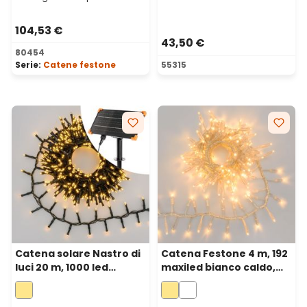
104,53 €
43,50 €
80454
Serie:
Catene festone
55315
Catena solare Nastro di
Catena Festone 4 m, 192
luci 20 m, 1000 led
maxiled bianco caldo,
bianco caldo, Power
cavo trasparente,
Bank con ricarica USB
prolungabile