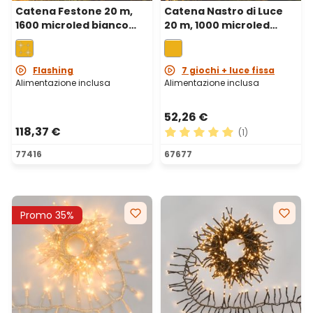
Catena Festone 20 m,
Catena Nastro di Luce
1600 microled bianco
20 m, 1000 microled
extra caldo e bianco
bianco extra caldo, cavo
caldo, cavo metal rame
metal rame
Flashing
7 giochi + luce fissa
Alimentazione inclusa
Alimentazione inclusa
52,26 €
118,37 €
(1)
Valutazione media di 5 su 5 
77416
67677
Promo 35%