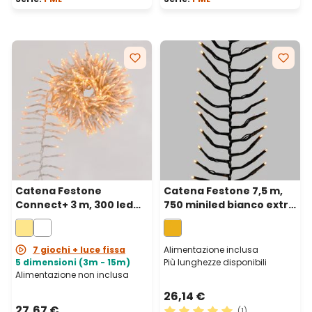
Catena Festone
Catena Festone 7,5 m,
Connect+ 3 m, 300 led
750 miniled bianco extra
bianco caldo, cavo
caldo, cavo verde
trasparente,
prolungabile
7 giochi + luce fissa
Alimentazione inclusa
5 dimensioni (3m - 15m)
Più lunghezze disponibili
Alimentazione non inclusa
26,14 €
27,67 €
(1)