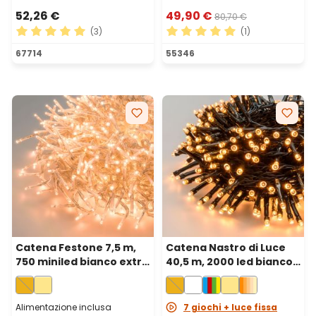
52,26 €
49,90 €
80,70 €
(3)
(1)
Valutazione media di 5 su 5 stelle
Valutazione media di 5 su 5 
67714
55346
Catena Festone 7,5 m,
Catena Nastro di Luce
750 miniled bianco extra
40,5 m, 2000 led bianco
caldo, cavo trasparente
extra caldo, cavo verde
Alimentazione inclusa
7 giochi + luce fissa