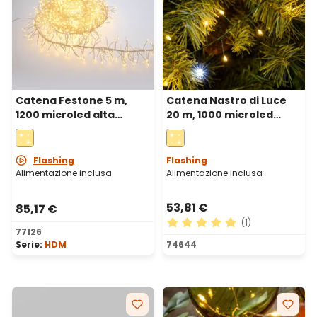
Catena Festone 5 m,
Catena Nastro di Luce
1200 microled alta
20 m, 1000 microled
densità bianco caldo e
bianco caldo e freddo,
bianco freddo, cavo
cavo metal verde
metal argento
Flashing
Flashing
Alimentazione inclusa
Alimentazione inclusa
53,81 €
85,17 €
(1)
77126
Valutazione media di 5 su 5 
Serie:
HDM
74644