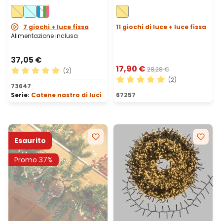
bianco caldo, cavo
m, 300 microled bianco
bianco
caldo, cavo metal
argento
7 giochi + luce fissa
11 giochi di luce + luce fissa
Alimentazione inclusa
37,05 €
17,90 €
28,28 €
(2)
(2)
Valutazione media di 5 su 5 stelle
73647
Valutazione media di 5 su 5 
Serie:
Catene nastro di luci
67257
Esaurito
Promo 37%