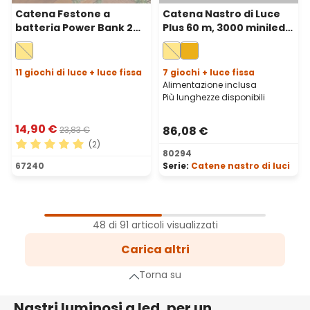
Catena Festone a
Catena Nastro di Luce
batteria Power Bank 2
Plus 60 m, 3000 miniled
m, 200 microled bianco
bianco caldo, cavo
caldo, cavo metal
verde
argento
11 giochi di luce + luce fissa
7 giochi + luce fissa
Alimentazione inclusa
Più lunghezze disponibili
14,90 €
86,08 €
23,83 €
(2)
80294
Valutazione media di 5 su 5 stelle
67240
Serie:
Catene nastro di luci
1
Pagina
48 di 91 articoli visualizzati
2
Carica altri
Pagina
a successiva
Torna su
Nastri luminosi a led, per un