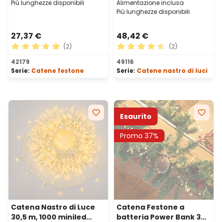
Più lunghezze disponibili
Alimentazione inclusa
Più lunghezze disponibili
27,37 €
48,42 €
(2)
(2)
Valutazione media di 5 su 5 stelle
Valutazione media di 4.5 su 
42179
49116
Serie:
Catene festone
Serie:
Catene nastro di luci
Esaurito
Promo 37%
Catena Nastro di Luce
Catena Festone a
30,5 m, 1000 miniled
batteria Power Bank 3