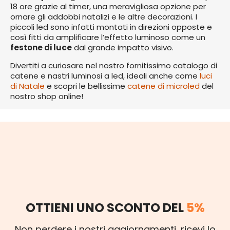
18 ore grazie al timer, una meravigliosa opzione per
ornare gli addobbi natalizi e le altre decorazioni. I
piccoli led sono infatti montati in direzioni opposte e
così fitti da amplificare l’effetto luminoso come un
festone di luce
dal grande impatto visivo.
Divertiti a curiosare nel nostro fornitissimo catalogo di
catene e nastri luminosi a led, ideali anche come
luci
di Natale
e scopri le bellissime
catene di microled
del
nostro shop online!
OTTIENI UNO SCONTO DEL
5%
Non perdere i nostri aggiornamenti, ricevi lo