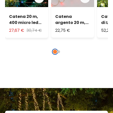
Catena 20 m,
Catena
Cate
400 micro led
argento 20 m,
di Lu
RGB Multiflash
400 microled
1000 
27,67 €
30,74 €
22,75 €
52,26
rossi
bian