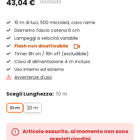
43,04 €
Iva inclusa
10 m di luci, 500 microled, cavo rame
Diametro fascio catena 6 cm
Lampeggi a velocità variabile
Flash non disattivabile
Timer 8h on / 16h off (escludibile)
Cavo di alimentazione 4 m incluso
Uso interno ed esterno
Avvertenze d'uso
Scegli Lunghezza:
10 m
10 m
20 m
Articolo esaurito, al momento non sono
previsti riordini