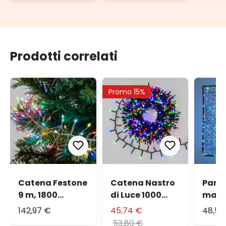
Prodotti correlati
Promo 15%
Catena Festone
Catena Nastro
Pann
9 m, 1800
di Luce 1000
marr
microled RGB
miniled
micro
142,97 €
45,74 €
48,58
cambiacolore,
multicolor,
camb
53,80 €