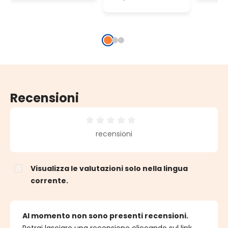
cavo metal
gioco di luce
rame, uso
automatico
interno
Recensioni
Valutazione media di 0 su 5 stelle
recensioni
Visualizza le valutazioni solo nella lingua
corrente.
Al momento non sono presenti recensioni.
Potrai lasciare una recensione cliccando sul link