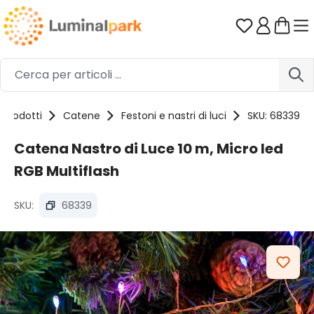
Passa al contenuto principale
Hai 0 artico
Prodotti
Catene
Festoni e nastri di luci
SKU: 68339
Catena Nastro di Luce 10 m, Micro led
RGB Multiflash
SKU:
68339
Salta la galleria di immagini