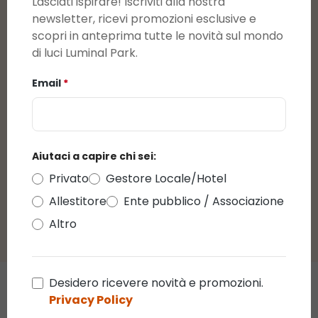
Lasciati ispirare! Iscriviti alla nostra
Valutazione media di 0 su 5 stelle
recensioni
newsletter, ricevi promozioni esclusive e
scopri in anteprima tutte le novità sul mondo
di luci Luminal Park.
Visualizza le valutazioni solo nella lingua
corrente.
Email
*
Al momento non sono presenti recensioni.
Potrai lasciare una recensione cliccando sul link
Aiutaci a capire chi sei:
che ti arriverà per mail in seguito all'acquisto di
questo prodotto.
Privato
Gestore Locale/Hotel
Allestitore
Ente pubblico / Associazione
Altro
Desidero ricevere novità e promozioni.
Chi ha acquistato questo
Privacy Policy