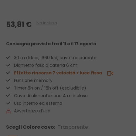
53,81 €
Iva inclusa
Consegna prevista
tra il 11 e il 17 agosto
30 m di luci, 1660 led, cavo trasparente
Diametro fascio catena 6 cm
Effetto rincorsa 7 velocità + luce fissa
Funzione memory
Timer 8h on / 16h off (escludibile)
Cavo di alimentazione 4 m incluso
Uso interno ed esterno
Avvertenze d'uso
Scegli Colore cavo:
Trasparente