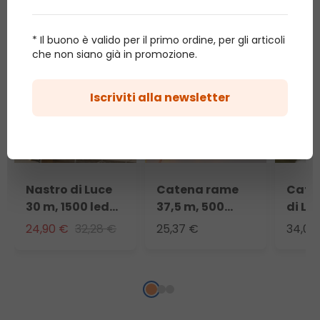
articolo ha acquistato anche
* Il buono è valido per il primo ordine, per gli articoli
che non siano già in promozione.
Promo 23%
Iscriviti alla newsletter
Nastro di Luce
Catena rame
Cate
30 m, 1500 led
37,5 m, 500
di Lu
bianco caldo
microled
1500 
24,90 €
32,28 €
25,37 €
34,06
bianco extra
fred
caldo