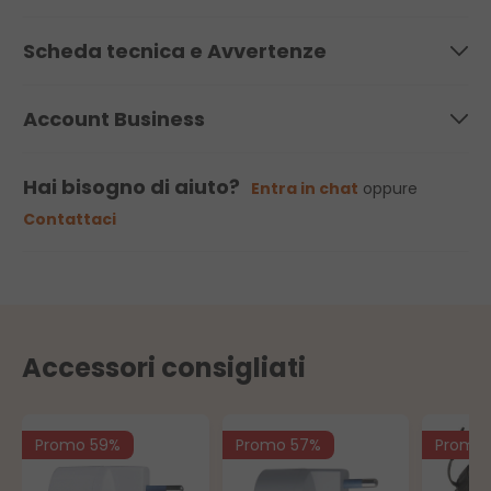
Scheda tecnica e Avvertenze
Account Business
Hai bisogno di aiuto?
Entra in chat
oppure
Contattaci
Accessori consigliati
Promo 59%
Promo 57%
Promo