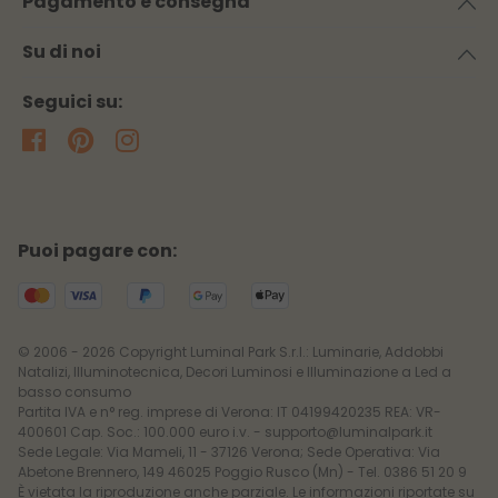
Pagamento e consegna
Su di noi
Seguici su:
Puoi pagare con:
© 2006 - 2026 Copyright Luminal Park S.r.l.: Luminarie, Addobbi
Natalizi, Illuminotecnica, Decori Luminosi e Illuminazione a Led a
basso consumo
Partita IVA e n° reg. imprese di Verona: IT 04199420235 REA: VR-
400601 Cap. Soc.: 100.000 euro i.v. - supporto@luminalpark.it
Sede Legale: Via Mameli, 11 - 37126 Verona; Sede Operativa: Via
Abetone Brennero, 149 46025 Poggio Rusco (Mn) - Tel. 0386 51 20 9
È vietata la riproduzione anche parziale. Le informazioni riportate su