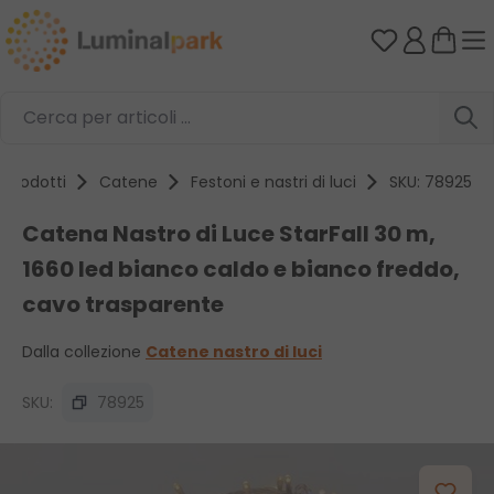
Passa al contenuto principale
Hai 0 artico
Prodotti
Catene
Festoni e nastri di luci
SKU: 78925
Catena Nastro di Luce StarFall 30 m,
1660 led bianco caldo e bianco freddo,
cavo trasparente
Dalla collezione
Catene nastro di luci
SKU:
78925
Salta la galleria di immagini