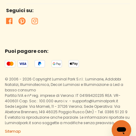
Seguici su:
Puoi pagare con:
© 2006 - 2026 Copyright Luminal Park S.r.l.: Luminarie, Addobbi
Natalizi, Illuminotecnica, Decori Luminosi e Illuminazione a Led a
basso consumo
Partita IVA e n° reg. imprese di Verona: IT 04199420235 REA: VR-
400601 Cap. Soc.: 100.000 euro i.v. - supporto@luminalpark.it
Sede Legale: Via Mameli, 11 - 37126 Verona; Sede Operativa: Via
Abetone Brennero, 149 46025 Poggio Rusco (Mn) - Tel. 0386 51 20 9
È vietata la riproduzione anche parziale. Le informazioni riportate su
Luminalpark.it sono soggette a modifiche senza preavviso.
Sitemap