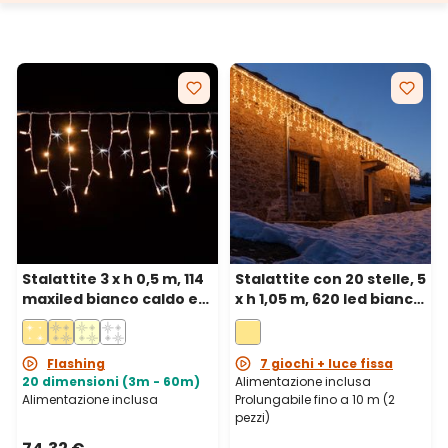
Stalattite 3 x h 0,5 m, 114
Stalattite con 20 stelle, 5
maxiled bianco caldo e
x h 1,05 m, 620 led bianco
bianco freddo,
caldo, prolungabile
prolungabile, IP67
Flashing
7 giochi + luce fissa
20 dimensioni (3m - 60m)
Alimentazione inclusa
Alimentazione inclusa
Prolungabile fino a 10 m (2
pezzi)