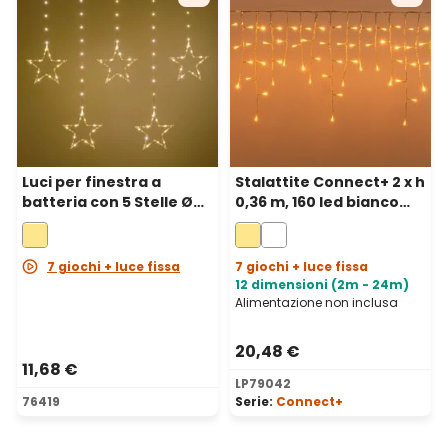
Luci per finestra a
Stalattite Connect+ 2 x h
batteria con 5 Stelle Ø
0,36 m, 160 led bianco
23 cm, h 0,86 m, 80
caldo, cavo trasparente,
microled bianco caldo,
prolungabile
cavo metal argento
7 giochi + luce fissa
7 giochi + luce fissa
12 dimensioni (2m - 24m)
Alimentazione non inclusa
20,48 €
11,68 €
LP79042
76419
Serie:
Connect+