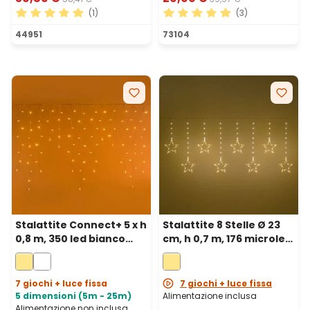
(1)
(3)
Valutazione media di 5 su 5 stelle
Valutazione media di 5 su 5 
44951
73104
Stalattite Connect+ 5 x h
Stalattite 8 Stelle Ø 23
0,8 m, 350 led bianco
cm, h 0,7 m, 176 microled
caldo, cavo trasparente,
bianco caldo, cavo
prolungabile
metal argento
7 giochi + luce fissa
7 giochi + luce fissa
5 dimensioni (5m - 25m)
Alimentazione inclusa
Alimentazione non inclusa