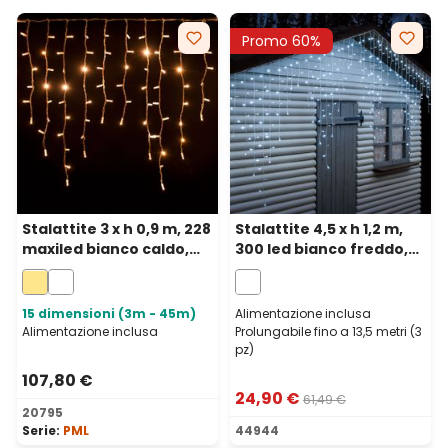
Promo 60%
Stalattite 3 x h 0,9 m, 228
Stalattite 4,5 x h 1,2 m,
maxiled bianco caldo,
300 led bianco freddo,
cavo bianco,
cavo bianco,
prolungabile, IP67
prolungabile
15 dimensioni (3m - 45m)
Alimentazione inclusa
Alimentazione inclusa
Prolungabile fino a 13,5 metri (3
pz)
107,80 €
24,90 €
61,49 €
20795
Serie:
PML
44944