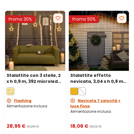
Promo 30%
Promo 50%
Stalattite con 3 stelle, 2
Stalattite effetto
x h 0,9 m, 392 microled
nevicata, 3,04 x h 0,8 m,
bianco caldo, cavo
220 gocce di luce, led
metal argento
bianco extra caldo
Flashing
Nevicata 7 velocità +
Alimentazione inclusa
luce fissa
Alimentazione inclusa
28,95 €
18,06 €
41,36 €
36,12 €