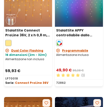
Stalattite Connect
Stalattite APPY
ProLine 36V, 2 x h 0,8 m,
controllabile dallo
120 maxiled bianco
Smartphone, 5 x h 1,2 m,
caldo, cavo trasparente,
225 Pixel led RGB
prolungabile
Dual Color Flashing
Programmabile
16 dimensioni (2m - 32m)
Alimentazione inclusa
Alimentazione non inclusa
49,90 €
59,93 €
86,08 €
(1)
LP70018
Valutazione media di 5 su 5 
Serie:
Connect ProLine 36V
72862