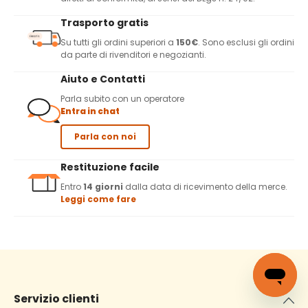
Trasporto gratis
Su tutti gli ordini superiori a
150€
. Sono esclusi gli ordini
da parte di rivenditori e negozianti.
Aiuto e Contatti
Parla subito con un operatore
Entra in chat
Parla con noi
Restituzione facile
Entro
14 giorni
dalla data di ricevimento della merce.
Leggi come fare
Servizio clienti