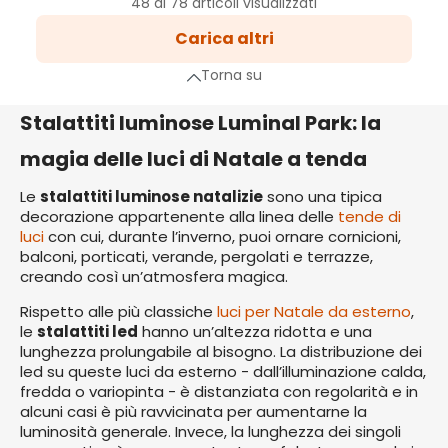
48 di 78 articoli visualizzati
2
Carica altri
Pagina
a successiva
Torna su
Stalattiti luminose Luminal Park: la
magia delle luci di Natale a tenda
Le
stalattiti luminose natalizie
sono una tipica
decorazione appartenente alla linea delle
tende di
luci
con cui, durante l’inverno, puoi ornare cornicioni,
balconi, porticati, verande, pergolati e terrazze,
creando così un’atmosfera magica.
Rispetto alle più classiche
luci per Natale da esterno
,
le
stalattiti led
hanno un’altezza ridotta e una
lunghezza prolungabile al bisogno. La distribuzione dei
led su queste luci da esterno - dall’illuminazione calda,
fredda o variopinta - è distanziata con regolarità e in
alcuni casi è più ravvicinata per aumentarne la
luminosità generale. Invece, la lunghezza dei singoli