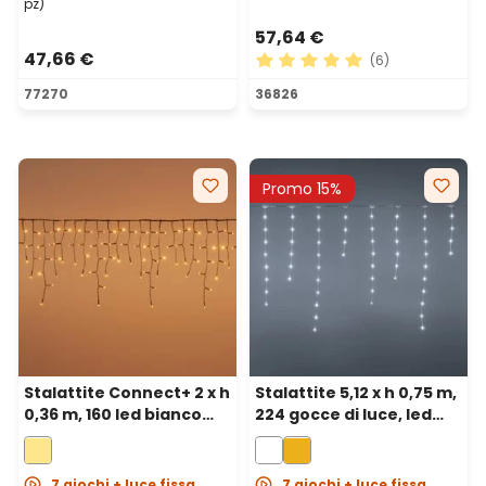
pz)
57,64 €
47,66 €
(6)
Valutazione media di 5 su 5 
77270
36826
Promo 15%
Stalattite Connect+ 2 x h
Stalattite 5,12 x h 0,75 m,
0,36 m, 160 led bianco
224 gocce di luce, led
caldo, cavo verde,
bianco freddo,
prolungabile
prolungabile
7 giochi + luce fissa
7 giochi + luce fissa