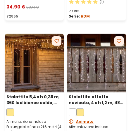
(1)
34,90 €
58,41 €
Valutazione media di 5 su 5 
77195
72855
Serie:
HDM
Stalattite 5,4 x h 0,36 m,
Stalattite effetto
360 led bianco caldo,
nevicata, 4 x h 1,2 m, 480
cavo nero, prolungabile
led bianco freddo, cavo
bianco
Alimentazione inclusa
Animato
Prolungabile fino a 21,6 metri (4
Alimentazione inclusa