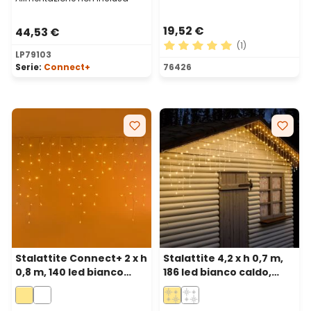
19,52 €
44,53 €
(1)
LP79103
Valutazione media di 5 su 5 
Serie:
Connect+
76426
Stalattite Connect+ 2 x h
Stalattite 4,2 x h 0,7 m,
0,8 m, 140 led bianco
186 led bianco caldo,
caldo, cavo trasparente,
cavo bianco,
prolungabile
prolungabile