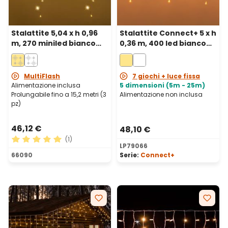
Stalattite 5,04 x h 0,96
Stalattite Connect+ 5 x h
m, 270 miniled bianco
0,36 m, 400 led bianco
caldo, cavo bianco,
caldo, cavo trasparente,
prolungabile
prolungabile
MultiFlash
7 giochi + luce fissa
Alimentazione inclusa
5 dimensioni (5m - 25m)
Prolungabile fino a 15,2 metri (3
Alimentazione non inclusa
pz)
46,12 €
48,10 €
(1)
LP79066
Valutazione media di 5 su 5 stelle
66090
Serie:
Connect+