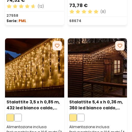
74,32 €
73,78 €
(12)
(8)
Valutazione media di 4.83 su 5 stelle
27558
Valutazione media di 4.88 su
Serie:
PML
68674
Stalattite 3,5 x h 0,85 m,
Stalattite 5,4 x h 0,36 m,
432 led bianco caldo,
360 led bianco caldo,
cavo bianco,
cavo bianco,
prolungabile
prolungabile
Alimentazione inclusa
Alimentazione inclusa