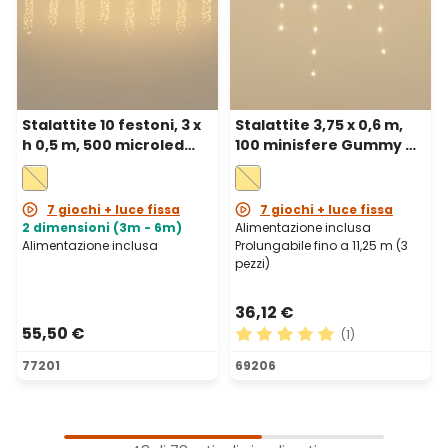
Stalattite 10 festoni, 3 x
Stalattite 3,75 x 0,6 m,
h 0,5 m, 500 microled
100 minisfere Gummy Ø
bianco caldo, cavo
10 mm, microled bianco
metal argento,
caldo, prolungabile
prolungabile
7 giochi + luce fissa
7 giochi + luce fissa
2 dimensioni (3m - 6m)
Alimentazione inclusa
Alimentazione inclusa
Prolungabile fino a 11,25 m (3
pezzi)
36,12 €
55,50 €
(1)
Valutazione media di 5 su 5 
77201
69206
1
Pagina