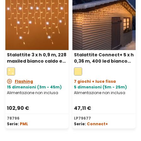
Stalattite 3 x h 0,9 m, 228
Stalattite Connect+ 5 x h
maxiled bianco caldo e
0,36 m, 400 led bianco
bianco freddo,
caldo, cavo verde,
prolungabile, IP67
prolungabile
Flashing
7 giochi + luce fissa
15 dimensioni (3m - 45m)
5 dimensioni (5m - 25m)
Alimentazione non inclusa
Alimentazione non inclusa
102,90 €
47,11 €
78796
LP79677
Serie:
PML
Serie:
Connect+