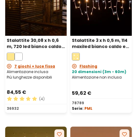
Stalattite 30,08 x h 0,6
Stalattite 3 x h 0,5 m, 114
m, 720 led bianco caldo,
maxiled bianco caldo e
cavo bianco
bianco freddo,
prolungabile, IP67
7 giochi + luce fissa
Flashing
Alimentazione inclusa
20 dimensioni (3m - 60m)
Più lunghezze disponibili
Alimentazione non inclusa
84,55 €
59,62 €
(4)
78789
Valutazione media di 5 su 5 stelle
36932
Serie:
PML