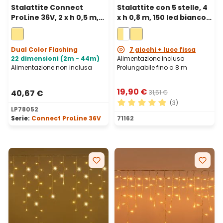
Stalattite Connect
Stalattite con 5 stelle, 4
ProLine 36V, 2 x h 0,5 m,
x h 0,8 m, 150 led bianco
80 maxiled bianco caldo,
caldo e bianco freddo,
cavo trasparente,
prolungabile
prolungabile
Dual Color Flashing
7 giochi + luce fissa
22 dimensioni (2m - 44m)
Alimentazione inclusa
Alimentazione non inclusa
Prolungabile fino a 8 m
19,90 €
40,67 €
31,51 €
(3)
LP78052
Valutazione media di 5 su 5 
Serie:
Connect ProLine 36V
71162