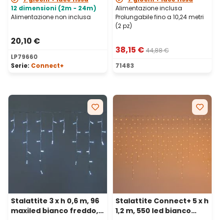
12 dimensioni (2m - 24m)
Alimentazione inclusa
Alimentazione non inclusa
Prolungabile fino a 10,24 metri
(2 pz)
20,10 €
38,15 €
44,88 €
LP79660
Serie:
Connect+
71483
Stalattite 3 x h 0,6 m, 96
Stalattite Connect+ 5 x h
maxiled bianco freddo,
1,2 m, 550 led bianco