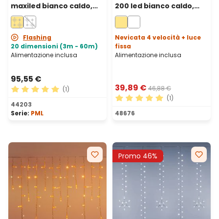
maxiled bianco caldo,
200 led bianco caldo,
cavo bianco,
cavo bianco
prolungabile, IP67
Flashing
Nevicata 4 velocità + luce
20 dimensioni (3m - 60m)
fissa
Alimentazione inclusa
Alimentazione inclusa
95,55 €
39,89 €
46,88 €
(1)
(1)
Valutazione media di 5 su 5 stelle
44203
Valutazione media di 5 su 5 
Serie:
PML
48676
Promo 46%