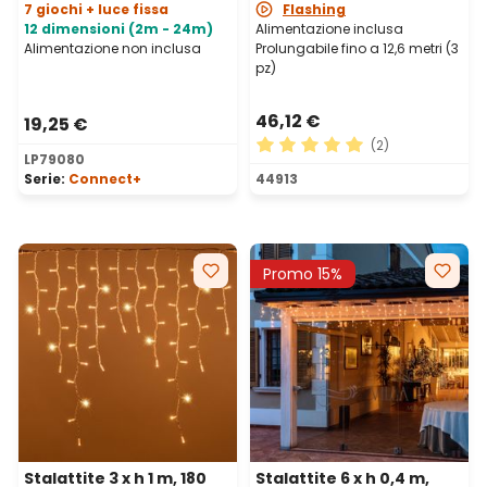
7 giochi + luce fissa
Flashing
12 dimensioni (2m - 24m)
Alimentazione inclusa
Alimentazione non inclusa
Prolungabile fino a 12,6 metri (3
pz)
46,12 €
19,25 €
(2)
LP79080
Valutazione media di 5 su 5 
Serie:
Connect+
44913
Promo 15%
Stalattite 3 x h 1 m, 180
Stalattite 6 x h 0,4 m,