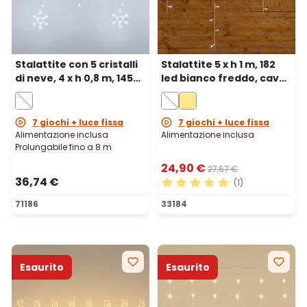
Stalattite con 5 cristalli
Stalattite 5 x h 1 m, 182
di neve, 4 x h 0,8 m, 145
led bianco freddo, cavo
led bianco freddo,
bianco
prolungabile
7 giochi + luce fissa
7 giochi + luce fissa
Alimentazione inclusa
Alimentazione inclusa
Prolungabile fino a 8 m
24,90 €
27,67 €
36,74 €
(1)
Valutazione media di 5 su 5 
71186
33184
Esaurito
Esaurito