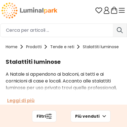
Passa al contenuto principale
Hai 0 artico
Home
Prodotti
Tende e reti
Stalattiti luminose
Stalattiti luminose
A Natale si appendono ai balconi, ai tetti e ai
cornicioni di case e locali. Accanto alle stalattiti
luminose per uso privato trovi quelle professionali,
pensate per installazioni più complesse, per le città
Leggi di più
e i grandi edifici. Delle nostre stalattiti di luci puoi
scegliere il colore di luce, l’effetto luminoso e la
lunghezza di cui hai bisogno.
Filtri
Più venduti