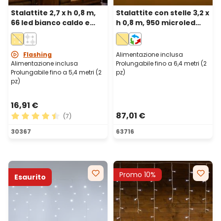
Stalattite 2,7 x h 0,8 m,
Stalattite con stelle 3,2 x
66 led bianco caldo e
h 0,8 m, 950 microled
freddo, cavo
bianco caldo,
trasparente,
prolungabile
prolungabile
Flashing
Alimentazione inclusa
Alimentazione inclusa
Prolungabile fino a 6,4 metri (2
Prolungabile fino a 5,4 metri (2
pz)
pz)
16,91 €
87,01 €
(7)
Valutazione media di 4.43 su 5 stelle
30367
63716
Promo 10%
Esaurito