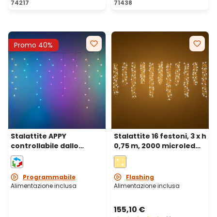
74217
71438
Promo 40%
Stalattite APPY
Stalattite 16 festoni, 3 x h
controllabile dallo
0,75 m, 2000 microled
Smartphone, 4 x h 0,9 m,
alta densità bianco
125 Pixel led RGB
caldo, cavo metal
argento
Programmabile
Flashing
Alimentazione inclusa
Alimentazione inclusa
155,10 €