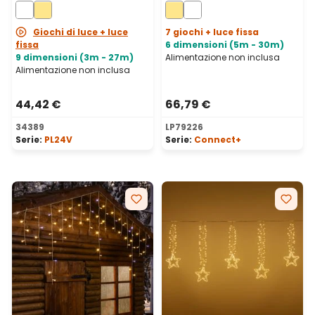
cavo trasparente,
caldo, cavo trasparente,
prolungabile
prolungabile
Giochi di luce + luce
7 giochi + luce fissa
fissa
6 dimensioni (5m - 30m)
9 dimensioni (3m - 27m)
Alimentazione non inclusa
Alimentazione non inclusa
44,42 €
66,79 €
34389
LP79226
Serie:
PL24V
Serie:
Connect+