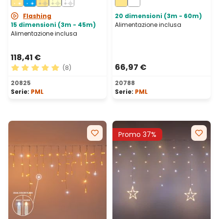
prolungabile, IP67
prolungabile, IP67
Flashing
20 dimensioni (3m - 60m)
15 dimensioni (3m - 45m)
Alimentazione inclusa
Alimentazione inclusa
118,41 €
66,97 €
(8)
Valutazione media di 5 su 5 stelle
20825
20788
Serie:
PML
Serie:
PML
Promo 37%