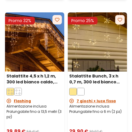
Promo 32%
Promo 25%
Stalattite 4,5 x h 1,2 m,
Stalattite Bunch, 3 x h
300 led bianco caldo,
0,7 m, 300 led bianco
cavo bianco,
caldo, prolungabile,
prolungabile
cavo bianco
Flashing
7 giochi + luce fissa
Alimentazione inclusa
Alimentazione inclusa
Prolungabile fino a 13,5 metri (3
Prolungabile fino a 6 m (2 pz)
pz)
39,89 €
29,90 €
58,41 €
39,97 €