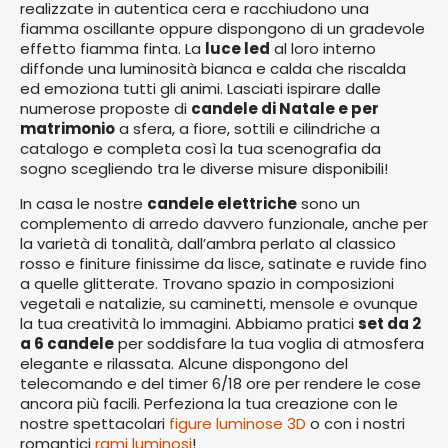
realizzate in autentica cera e racchiudono una
fiamma oscillante oppure dispongono di un gradevole
effetto fiamma finta. La
luce led
al loro interno
diffonde una luminosità bianca e calda che riscalda
ed emoziona tutti gli animi. Lasciati ispirare dalle
numerose proposte di
candele di Natale e per
matrimonio
a sfera, a fiore, sottili e cilindriche a
catalogo e completa così la tua scenografia da
sogno scegliendo tra le diverse misure disponibili!
In casa le nostre
candele elettriche
sono un
complemento di arredo davvero funzionale, anche per
la varietà di tonalità, dall’ambra perlato al classico
rosso e finiture finissime da lisce, satinate e ruvide fino
a quelle glitterate. Trovano spazio in composizioni
vegetali e natalizie, su caminetti, mensole e ovunque
la tua creatività lo immagini. Abbiamo pratici
set da 2
a 6 candele
per soddisfare la tua voglia di atmosfera
elegante e rilassata. Alcune dispongono del
telecomando e del timer 6/18 ore per rendere le cose
ancora più facili. Perfeziona la tua creazione con le
nostre spettacolari
figure luminose 3D
o con i nostri
romantici
rami luminosi
!