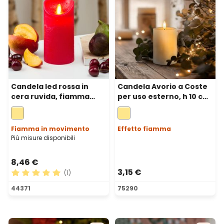
Candela led rossa in
Candela Avorio a Coste
cera ruvida, fiamma
per uso esterno, h 10 cm,
mobile, h 15 cm, Ø 7,5 cm
Ø 7,5cm, fiamma 3D con
stoppino ed effetto
cera sciolta
Fiamma in movimento
Effetto fiamma
Più misure disponibili
8,46 €
3,15 €
(1)
Valutazione media di 5 su 5 stelle
44371
75290