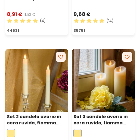
8,91 €
9,68 €
11,53 €
(4)
(14)
Valutazione media di 5 su 5 stelle
Valutazione media di 4.93 su
44531
35751
Set 2 candele avorio in
Set 3 candele avorio in
cera ruvida, fiamma
cera ruvida, fiamma
mobile, h 23 cm, Ø 2,5
mobile, h 12,5-15-17,5, Ø
cm, led bianco caldo
5,2 cm, telecomando