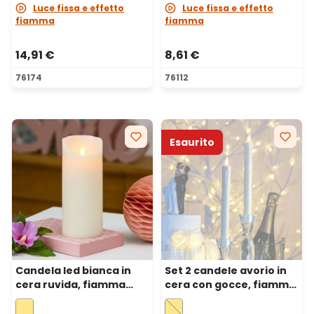
Luce fissa e effetto
Luce fissa e effetto
fiamma
fiamma
14,91 €
8,61 €
76174
76112
Esaurito
Candela led bianca in
Set 2 candele avorio in
cera ruvida, fiamma
cera con gocce, fiamma
mobile, h 18 cm, Ø 7,5 cm
mobile, h 23 cm, Ø 2,3
cm, led bianco caldo