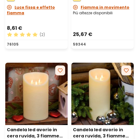
Luce fissa e effetto
Fiamma in movimento
fiamma
Più altezze disponibili
8,61 €
25,67 €
(2)
Valutazione media di 5 su 5 stelle
76105
59344
Candela led avorio in
Candela led avorio in
cera ruvida, 3 fiamme
cera ruvida, 3 fiamme