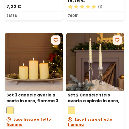
18,76 €
7,22 €
(1)
Valutazione media di 5 su 5 
76136
76051
Set 3 candele avorio a
Set 2 Candele stelo
coste in cera, fiamma 3D
avorio a spirale in cera,
con stoppino, h 10-12,5-
fiamma 3D con
15 cm
stoppino, h 23 cm
Luce fissa e effetto
Luce fissa e effetto
fiamma
fiamma