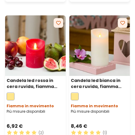
Candela led rossa in
Candela led bianca in
cera ruvida, fiamma
cera ruvida, fiamma
mobile, h 10 cm, Ø 7,5 cm
mobile, h 15 cm, Ø 7,5 cm
Fiamma in movimento
Fiamma in movimento
Più misure disponibili
Più misure disponibili
6,92 €
8,46 €
(2)
(1)