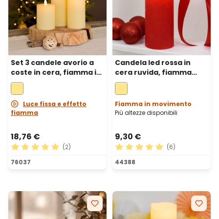
Set 3 candele avorio a
Candela led rossa in
coste in cera, fiamma in
cera ruvida, fiamma
movimento, h 10-12,5-15
mobile, h 18 cm, Ø 7,5 cm
cm
Luce fissa e effetto
Fiamma in movimento
fiamma
Più altezze disponibili
18,76 €
9,30 €
(2)
(6)
Valutazione media di 5 su 5 stelle
Valutazione media di 5 su 5 
76037
44388