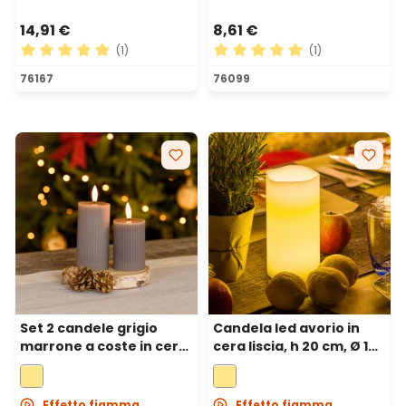
14,91 €
8,61 €
(1)
(1)
Valutazione media di 5 su 5 stelle
Valutazione media di 5 su 5 
76167
76099
Set 2 candele grigio
Candela led avorio in
marrone a coste in cera,
cera liscia, h 20 cm, Ø 10
fiamma 3D con
cm
stoppino, h 7,5-10 cm
Effetto fiamma
Effetto fiamma