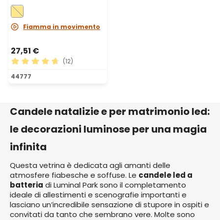
12,5-15-17,5, Ø 7,5 cm,
vetro trasparente
Fiamma in movimento
27,51 €
(12)
Valutazione media di 4.75 su 5 stelle
44777
Candele natalizie e per matrimonio led:
le decorazioni luminose per una magia
infinita
Questa vetrina è dedicata agli amanti delle
atmosfere fiabesche e soffuse. Le
candele led a
batteria
di Luminal Park sono il completamento
ideale di allestimenti e scenografie importanti e
lasciano un’incredibile sensazione di stupore in ospiti e
convitati da tanto che sembrano vere. Molte sono