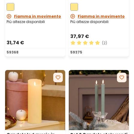
mobili, h 25 cm, Ø 15 cm
mobili, h 35 cm, Ø 15 cm
Fiamma in movimento
Fiamma in movimento
Più altezze disponibili
Più altezze disponibili
37,97 €
31,74 €
(2)
Valutazione media di 5 su 5 
59368
59375