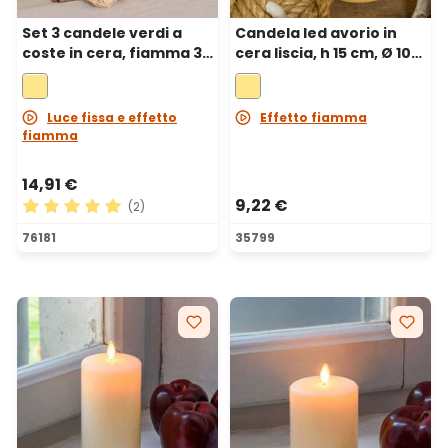
Set 3 candele verdi a
Candela led avorio in
coste in cera, fiamma 3D
cera liscia, h 15 cm, Ø 10
con stoppino, h 10-12,5-
cm
15 cm
Luce fissa e effetto
Effetto fiamma
fiamma
14,91 €
9,22 €
(2)
Valutazione media di 5 su 5 stelle
76181
35799