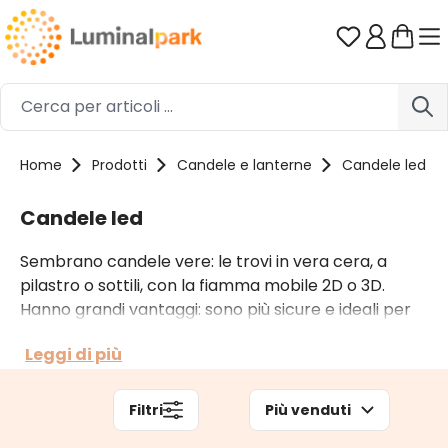
Passa al contenuto principale
Hai 0 artico
Home
Prodotti
Candele e lanterne
Candele led
Candele led
Sembrano candele vere: le trovi in vera cera, a
pilastro o sottili, con la fiamma mobile 2D o 3D.
Hanno grandi vantaggi: sono più sicure e ideali per
decorare le location perché spesso hanno un timer
Leggi di più
e un telecomando che ne agevola l’utilizzo. Le
candele led sono disponibili in diverse misure e nei
colori tradizionali così come in quelli metallici.
Filtri
Più venduti