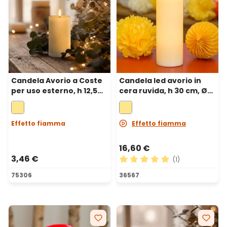
Candela Avorio a Coste
Candela led avorio in
per uso esterno, h 12,5
cera ruvida, h 30 cm, Ø
cm, Ø 7,5cm, fiamma 3D
10 cm
con stoppino ed effetto
cera sciolta
Effetto fiamma
Effetto fiamma
16,60 €
3,46 €
(1)
Valutazione media di 5 su 5 
75306
36567