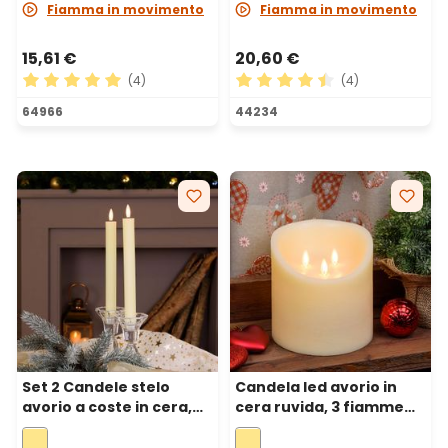
Fiamma in movimento
Fiamma in movimento
15,61 €
20,60 €
(4)
(4)
Valutazione media di 5 su 5 stelle
Valutazione media di 4.5 su 
64966
44234
Set 2 Candele stelo
Candela led avorio in
avorio a coste in cera,
cera ruvida, 3 fiamme
fiamma 3D con
mobili, h 15 cm, Ø 15 cm
stoppino, h 23 cm