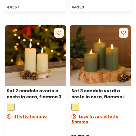
Valutazione media di 5 su 5 stelle
Valutazione media di 5 su 5 
44357
44333
Set 2 candele avorio a
Set 3 candele verdi a
coste in cera, fiamma 3D
coste in cera, fiamma in
con stoppino, h 7,5-10
movimento, h 10-12,5-15
cm
cm
Effetto fiamma
Luce fissa e effetto
fiamma