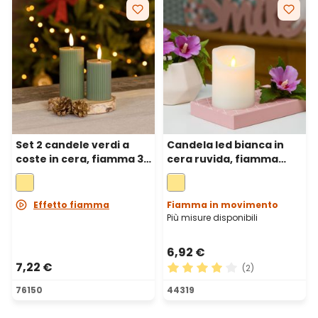
Set 2 candele verdi a
Candela led bianca in
coste in cera, fiamma 3D
cera ruvida, fiamma
con stoppino, h 7,5-10
mobile, h 10 cm, Ø 7,5 cm
cm
Effetto fiamma
Fiamma in movimento
Più misure disponibili
6,92 €
7,22 €
(2)
Valutazione media di 4 su 5 
76150
44319