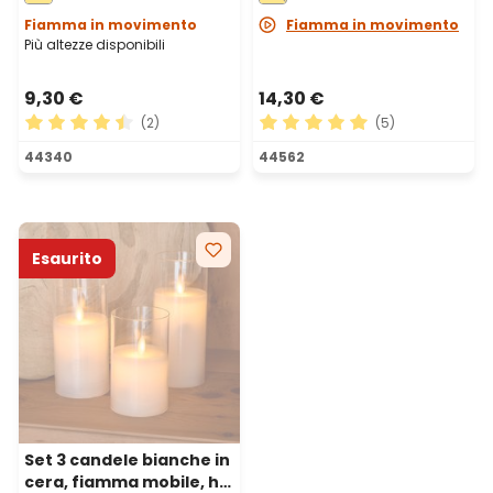
Fiamma in movimento
Fiamma in movimento
Più altezze disponibili
9,30 €
14,30 €
(2)
(5)
Valutazione media di 4.5 su 5 stelle
Valutazione media di 5 su 5 
44340
44562
Esaurito
Set 3 candele bianche in
cera, fiamma mobile, h